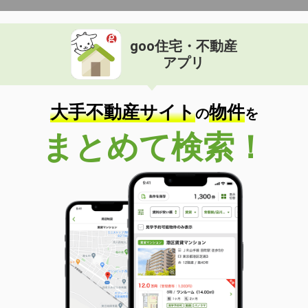
goo住宅・不動産
アプリ
大手不動産サイト
物件
の
を
まとめて検索！