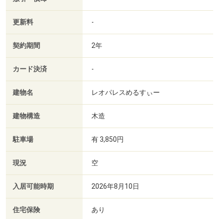
更新料
-
契約期間
2年
カード決済
-
建物名
レオパレスめるすぃー
建物構造
木造
駐車場
有 3,850円
現況
空
入居可能時期
2026年8月10日
住宅保険
あり