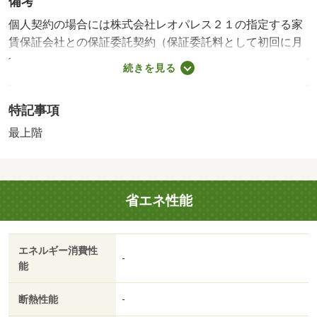
備考
個人契約の場合には株式会社レオパレス２１の指定する家
賃保証会社との保証委託契約（保証委託料として初回に月
額総利用料×１００％～１２０％※と１年毎に１０，０００
続きを見る
円）が必要です。※成人で年収が１５０万円以上の方：１
００％（保証人不要） 成人で年収が１５０万円未満の
特記事項
方：１２０％（保証人不要） 未成年の方：１００％（保
証人必要）・鍵交換代：あり１６，５００円～・維持費
最上階
等：環境維持費（月額）５５０円／月・駐輪場：有
省エネ性能
エネルギー消費性
-
能
断熱性能
-