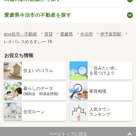
愛媛県今治市の不動産を探す
goo住宅・不動産
賃貸
愛媛県
今治市
伊予富田駅
レオパレスめるすぃー 1K
お役立ち情報
「住みたい街」
住まいのコラム
を見つけよう
暮らしのデータ
家賃相場
(補助金・助成金情報)
人気タウン
住宅ローン
ランキング
ページトップに戻る