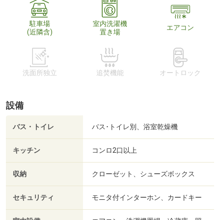
駐車場
室内洗濯機
エアコン
(近隣含)
置き場
洗面所独立
追焚機能
オートロック
設備
バス・トイレ
バス･トイレ別、浴室乾燥機
キッチン
コンロ2口以上
収納
クローゼット、シューズボックス
セキュリティ
モニタ付インターホン、カードキー