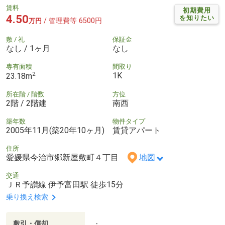
賃料
初期費用
4.50
を知りたい
/ 管理費等 6500円
万円
敷 / 礼
保証金
なし / 1ヶ月
なし
専有面積
間取り
2
1K
23.18m
所在階 / 階数
方位
2階 / 2階建
南西
築年数
物件タイプ
2005年11月(築20年10ヶ月)
賃貸アパート
住所
愛媛県今治市郷新屋敷町４丁目
地図
交通
ＪＲ予讃線 伊予富田駅 徒歩15分
乗り換え検索
敷引・償却
-