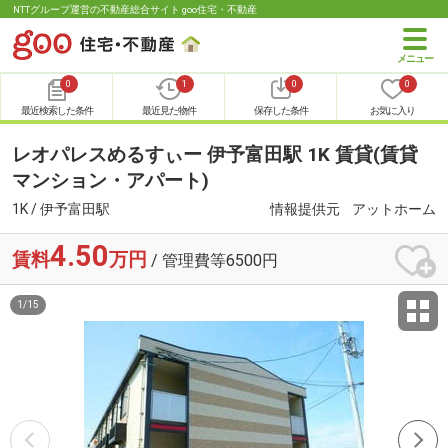
NTTグループ運営の不動産総合サイト goo住宅・不動産
0
1
0
0
最近検索した条件
最近見た物件
保存した条件
お気に入り
レオパレスめるすぃー 伊予富田駅 1K 賃貸(賃貸
マンション・アパート)
1K / 伊予富田駅
情報提供元
アットホーム
4.50
賃料
万円
/ 管理費等6500円
1
/
15