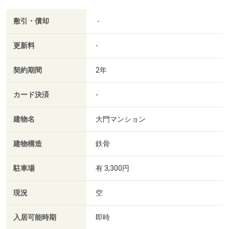
敷引・償却
-
更新料
-
契約期間
2年
カード決済
-
建物名
大門マンション
建物構造
鉄骨
駐車場
有 3,300円
現況
空
入居可能時期
即時