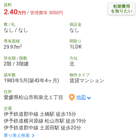
賃料
初期費用
2.40
を知りたい
/ 管理費等 3000円
万円
敷 / 礼
保証金
なし / なし
なし
専有面積
間取り
2
1LDK
29.97m
所在階 / 階数
方位
2階 / 3階建
北
築年数
物件タイプ
1983年5月(築43年4ヶ月)
賃貸マンション
住所
愛媛県松山市和泉北１丁目
地図
交通
伊予鉄道郡中線 土橋駅 徒歩15分
伊予鉄道横河原線 松山市駅 徒歩19分
伊予鉄道郡中線 土居田駅 徒歩20分
乗り換え検索