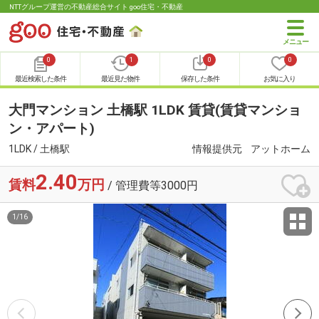
NTTグループ運営の不動産総合サイト goo住宅・不動産
0
1
0
0
最近検索した条件
最近見た物件
保存した条件
お気に入り
大門マンション 土橋駅 1LDK 賃貸(賃貸マンショ
ン・アパート)
1LDK / 土橋駅
情報提供元
アットホーム
2.40
賃料
万円
/ 管理費等3000円
1
/
16