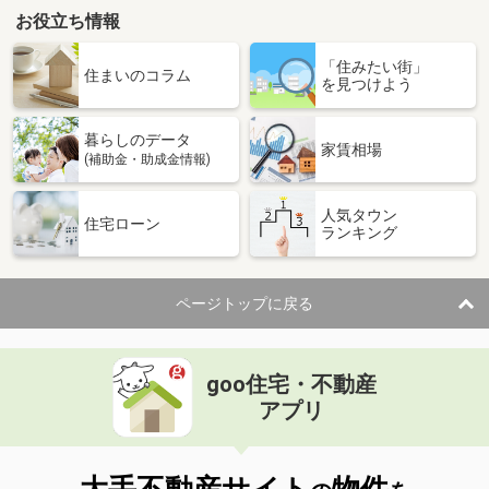
お役立ち情報
「住みたい街」
住まいのコラム
を見つけよう
暮らしのデータ
家賃相場
(補助金・助成金情報)
人気タウン
住宅ローン
ランキング
ページトップに戻る
goo住宅・不動産
アプリ
大手不動産サイト
物件