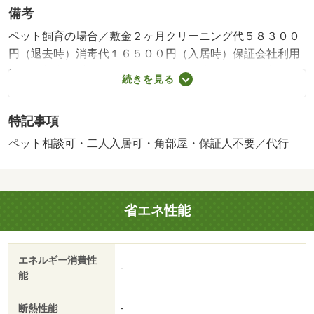
備考
ペット飼育の場合／敷金２ヶ月クリーニング代５８３００
円（退去時）消毒代１６５００円（入居時）保証会社利用
必須更新事務手数料２．４２万円・賃貸保証等：加入要
続きを見る
（初回総賃料の１００％、１０，０００円／年の更新
料）・鍵交換代：あり１６，５００円～・維持費等：水道
特記事項
代２，７５０円／月・Ｎサポート１，２１０円／月・ペッ
ト条件：室内小型犬飼育可・★松山城南店へご来店をお待
ペット相談可・二人入居可・角部屋・保証人不要／代行
ちしております★お部屋探しはハウスメイトショップ松山
城南店へ、お気軽にご相談くださいませ・仲介手数料：２
６，４００円
省エネ性能
エネルギー消費性
-
能
断熱性能
-