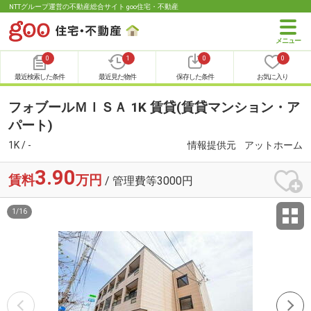
NTTグループ運営の不動産総合サイト goo住宅・不動産
0
1
0
0
最近検索した条件
最近見た物件
保存した条件
お気に入り
フォブールＭＩＳＡ 1K 賃貸(賃貸マンション・ア
パート)
1K / -
情報提供元
アットホーム
3.90
賃料
万円
/ 管理費等3000円
1
/
16