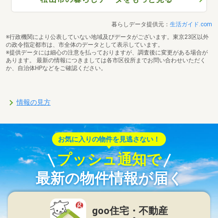
暮らしデータ提供元：
生活ガイド.com
※行政機関により公表していない地域及びデータがございます。東京23区以外
の政令指定都市は、市全体のデータとして表示しています。
※提供データには細心の注意を払っておりますが、調査後に変更がある場合が
あります。 最新の情報につきましては各市区役所までお問い合わせいただく
か、自治体HPなどをご確認ください。
情報の見方
お気に入りの物件を見逃さない！
プッシュ通知で
最新の物件情報が届く
goo住宅・不動産