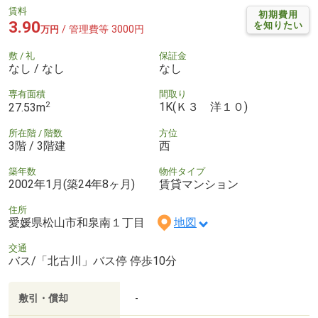
賃料
初期費用
3.90
を知りたい
/ 管理費等 3000円
万円
敷 / 礼
保証金
なし / なし
なし
専有面積
間取り
2
1K(Ｋ３ 洋１０)
27.53m
所在階 / 階数
方位
3階 / 3階建
西
築年数
物件タイプ
2002年1月(築24年8ヶ月)
賃貸マンション
住所
愛媛県松山市和泉南１丁目
地図
交通
バス/「北古川」バス停 停歩10分
敷引・償却
-