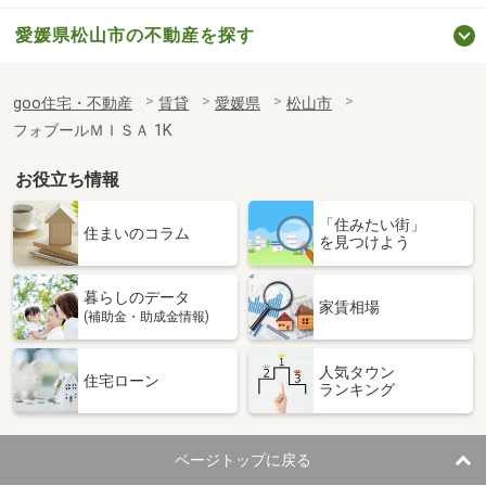
愛媛県松山市の不動産を探す
goo住宅・不動産
賃貸
愛媛県
松山市
フォブールＭＩＳＡ 1K
お役立ち情報
「住みたい街」
住まいのコラム
を見つけよう
暮らしのデータ
家賃相場
(補助金・助成金情報)
人気タウン
住宅ローン
ランキング
ページトップに戻る