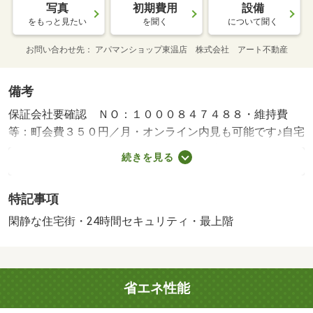
写真
初期費用
設備
をもっと見たい
を聞く
について聞く
お問い合わせ先
アパマンショップ東温店 株式会社 アート不動産
備考
保証会社要確認 ＮＯ：１０００８４７４８８・維持費
等：町会費３５０円／月・オンライン内見も可能です♪自宅
でも気になる物件が見学できます！お友達紹介キャンペー
続きを見る
ンも実施中！お気軽にお問い合わせください！！・バイク
置場：有・駐輪場：有/住宅保険料（２年毎） 20000円/鍵
特記事項
交換・抗菌施工 24200円
閑静な住宅街・24時間セキュリティ・最上階
省エネ性能