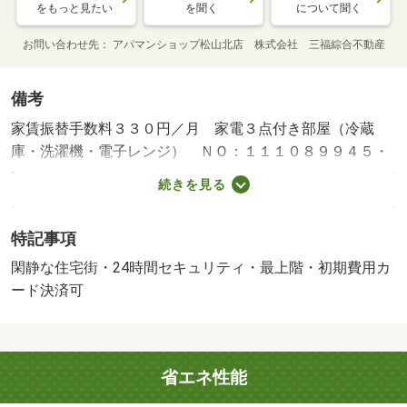
をもっと見たい
を聞く
について聞く
お問い合わせ先
アパマンショップ松山北店 株式会社 三福綜合不動産
備考
家賃振替手数料３３０円／月 家電３点付き部屋（冷蔵
庫・洗濯機・電子レンジ） ＮＯ：１１１０８９９４５・
賃貸保証等：加入要（初回保証料不要・月額２２００円
続きを見る
（税込））・維持費等：家賃保証料（課税対象）２，２０
０円／月・他交通手段：朝生田町東停歩１分・ご入居者様
特記事項
限定サービス！５大特典（クーポン・トラブル対応・三福
ラウンジ利用・ＰＳＰＯ割引・ゴキブリ駆除）＋Ｂ－ＰＬ
閑静な住宅街・24時間セキュリティ・最上階・初期費用カ
ＵＳで「２４時間サポート・鍵交換・除菌・防災キット」
ード決済可
完備！・バイク置場：有・駐輪場：有/Ｂ－ＰＬＵＳ会
費 39800円
省エネ性能