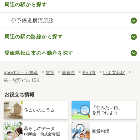
周辺の駅から探す
伊予鉄道横河原線
周辺の駅の路線から探す
愛媛県松山市の不動産を探す
goo住宅・不動産
賃貸
愛媛県
松山市
いよ立花駅
第一熊野ビル 1DK
お役立ち情報
「住みたい街」
住まいのコラム
を見つけよう
暮らしのデータ
家賃相場
(補助金・助成金情報)