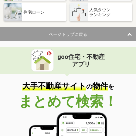
人気タウン
住宅ローン
ランキング
ページトップに戻る
goo住宅・不動産
アプリ
大手不動産サイト
物件
の
を
まとめて検索！