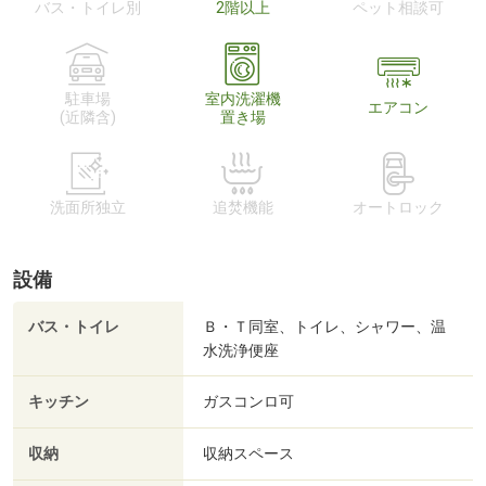
バス・トイレ別
2階以上
ペット相談可
駐車場
室内洗濯機
エアコン
(近隣含)
置き場
洗面所独立
追焚機能
オートロック
設備
バス・トイレ
Ｂ・Ｔ同室、トイレ、シャワー、温
水洗浄便座
キッチン
ガスコンロ可
収納
収納スペース