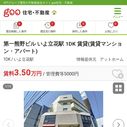
NTTグループ運営の不動産総合サイト goo住宅・不動産
0
1
0
0
最近検索した条件
最近見た物件
保存した条件
お気に入り
第一熊野ビル いよ立花駅 1DK 賃貸(賃貸マンショ
ン・アパート)
1DK / いよ立花駅
情報提供元
アットホーム
3.50
賃料
万円
/ 管理費等5000円
1
/
16