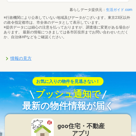
暮らしデータ提供元：
生活ガイド.com
※行政機関により公表していない地域及びデータがございます。東京23区以外
の政令指定都市は、市全体のデータとして表示しています。
※提供データには細心の注意を払っておりますが、調査後に変更がある場合が
あります。 最新の情報につきましては各市区役所までお問い合わせいただく
か、自治体HPなどをご確認ください。
情報の見方
お気に入りの物件を見逃さない！
プッシュ通知で
最新の物件情報が届く
goo住宅・不動産
アプリ