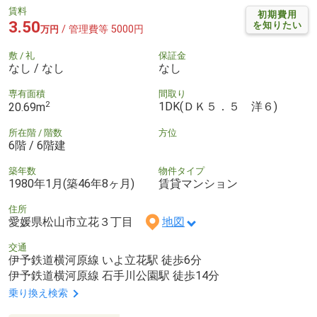
賃料
初期費用
3.50
を知りたい
/ 管理費等 5000円
万円
敷 / 礼
保証金
なし / なし
なし
専有面積
間取り
2
1DK(ＤＫ５．５ 洋６)
20.69m
所在階 / 階数
方位
6階 / 6階建
築年数
物件タイプ
1980年1月(築46年8ヶ月)
賃貸マンション
住所
愛媛県松山市立花３丁目
地図
交通
伊予鉄道横河原線 いよ立花駅 徒歩6分
伊予鉄道横河原線 石手川公園駅 徒歩14分
乗り換え検索