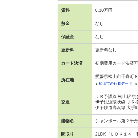
賃料
6.30万円
敷金
なし
保証金
なし
更新料
更新料なし
カード決済
初期費用カード決済
愛媛県松山市千舟町
所在地
松山市の行政データ
ＪＲ予讃線 松山駅 徒
交通
伊予鉄道環状線 ＪＲ
伊予鉄道高浜線 大手町
建物名
シャンボール第２千
間取り
2LDK（ＬＤＫ１４