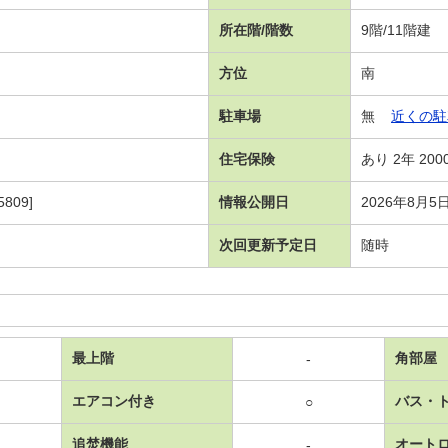
所在階/階数
9階/11階建
方位
南
駐車場
無
近くの駐
住宅保険
あり 2年 200
809]
情報公開日
2026年8月5
次回更新予定日
随時
最上階
角部屋
-
エアコン付き
バス・
○
追焚機能
オート
-