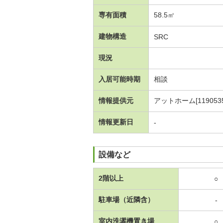
専有面積
58.5㎡
建物構造
SRC
現況
入居可能時期
相談
情報提供元
アットホーム[1190535
情報更新日
-
設備など
2階以上
○
駐車場（近隣含）
-
室内洗濯機置き場
○