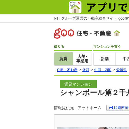
NTTグループ運営の不動産総合サイト goo
借りる
マンションを買う
店舗･
賃貸
新築
中
事業用
住宅・不動産
>
賃貸
>
中国・四国
>
愛媛県
賃貸マンション
シャンボール第２千舟
情報提供元
アットホーム
印刷画面