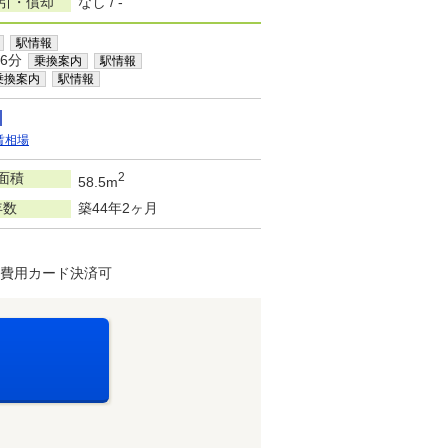
敷引・償却
なし / -
駅情報
6分
乗換案内
駅情報
乗換案内
駅情報
賃相場
面積
2
58.5m
年数
築44年2ヶ月
期費用カード決済可