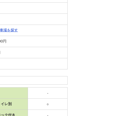
車場を探す
00円
日
-
トイレ別
○
ロック付き
-