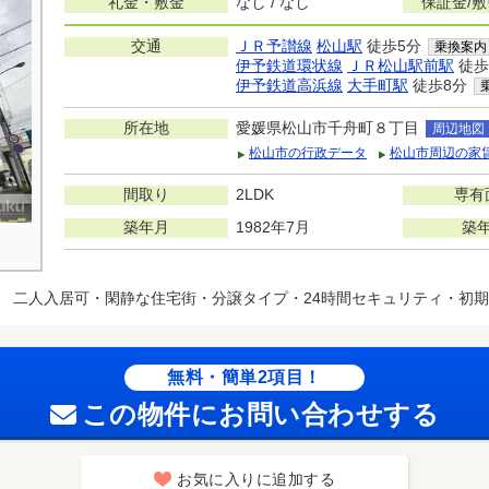
礼金・敷金
なし / なし
保証金/
交通
ＪＲ予讃線
松山駅
徒歩5分
乗換案内
伊予鉄道環状線
ＪＲ松山駅前駅
徒歩
伊予鉄道高浜線
大手町駅
徒歩8分
所在地
愛媛県松山市千舟町８丁目
周辺地図
松山市の行政データ
松山市周辺の家
間取り
2LDK
専有
築年月
1982年7月
築
ト
二人入居可・閑静な住宅街・分譲タイプ・24時間セキュリティ・初
無料・簡単2項目！
この物件にお問い合わせする
お気に入りに追加する