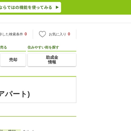
0
0
存した検索条件
お気に入り
売る
住みやすい街を探す
助成金
売却
情報
アパート)