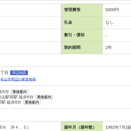
管理費等
5000円
礼金
なし
敷引・償却
-
契約期間
2年
可
８丁目
周辺地図
松山市周辺の家賃相場
歩5分
乗換案内
松山駅前駅 徒歩6分
乗換案内
駅 徒歩8分
乗換案内
舟
 和６ 洋４．５）
築年月（築年数）
1982年7月(