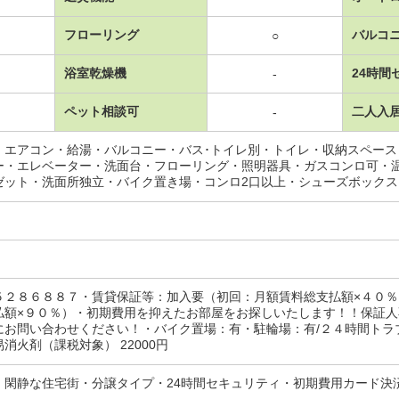
フローリング
バルコ
○
浴室乾燥機
24時間
-
ペット相談可
二人入
-
・エアコン・給湯・バルコニー・バス･トイレ別・トイレ・収納スペー
ー・エレベーター・洗面台・フローリング・照明器具・ガスコンロ可・
ゼット・洗面所独立・バイク置き場・コンロ2口以上・シューズボック
５２８６８８７・賃貸保証等：加入要（初回：月額賃料総支払額×４０
払額×９０％）・初期費用を抑えたお部屋をお探しいたします！！保証
お問い合わせください！・バイク置場：有・駐輪場：有/２４時間トラブル
消火剤（課税対象） 22000円
・閑静な住宅街・分譲タイプ・24時間セキュリティ・初期費用カード決