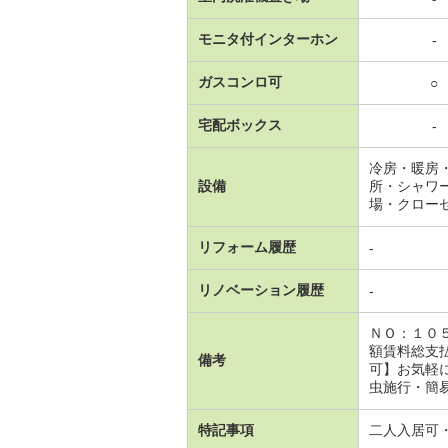
モニタ付インターホン
-
ガスコンロ可
○
宅配ボックス
-
冷房・暖房
設備
所・シャワ
場・クロー
リフォーム履歴
-
リノベーション履歴
-
ＮＯ：１０
額賃料総支
備考
可】お気軽に
虫施行・簡易
特記事項
二人入居可