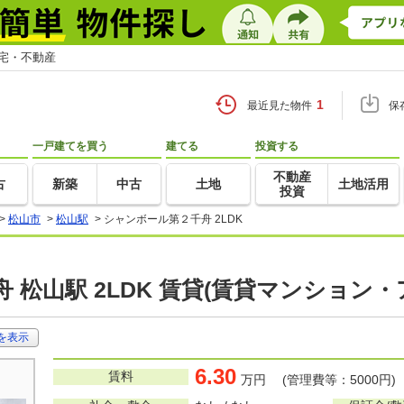
住宅・不動産
1
最近見た物件
保
一戸建てを買う
建てる
投資する
不動産
古
新築
中古
土地
土地活用
投資
>
松山市
>
松山駅
>
シャンボール第２千舟 2LDK
 松山駅 2LDK 賃貸(賃貸マンション・
を表示
6.30
賃料
万円 (管理費等：5000円)