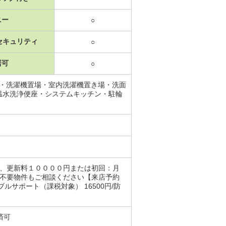
ニー
○
セキュリティ
○
居可
○
ス・洗濯機置場・室内洗濯機置き場・洗面
温水洗浄便座・システムキッチン・駐輪
ス
％、更新料１００００円または初回：月
人不要物件もご相談ください【来店予約
サポート（課税対象） 16500円/防
済可