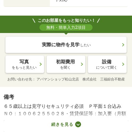
このお部屋をもっと知りたい！
無料・簡単入力2項目
実際に物件を見学
したい
写真
初期費用
設備
をもっと見たい
を聞く
について聞く
お問い合わせ先
アパマンショップ松山北店 株式会社 三福綜合不動産
備考
６５歳以上は見守りセキュリティ必須 Ｐ平面１台込み
ＮＯ：１００６２５５０２８・賃貸保証等：加入要（月額
賃料等×４０％＋登録事務手数料３３００円（１回の
続きを見る
み） 月次保証料：月額賃料等×１．５％）・維持費等：