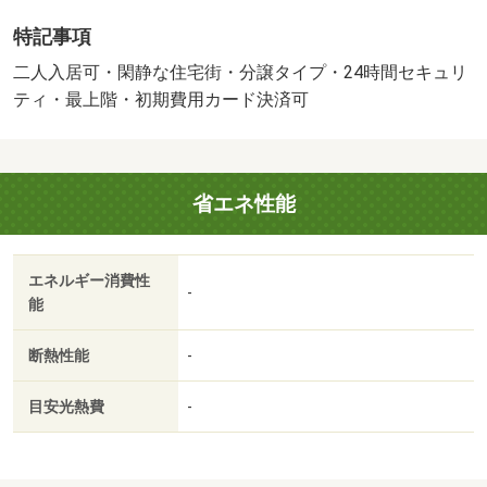
ハッピーサポート１，０００円／月・初期費用を抑えたお
特記事項
部屋をお探しいたします！！保証人不要物件もご相談くだ
さい【来店予約可】お気軽にお問い合わせください！・バ
二人入居可・閑静な住宅街・分譲タイプ・24時間セキュリ
イク置場：有・駐輪場：有/鍵交換費（課税対象） 46200
ティ・最上階・初期費用カード決済可
円/抗菌施工代（課税対象） 19800円
省エネ性能
エネルギー消費性
-
能
断熱性能
-
目安光熱費
-