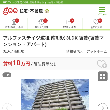
NTTグループ運営の不動産総合サイト goo住宅・不動産
0
1
0
0
最近検索した条件
最近見た物件
保存した条件
お気に入り
アルファステイツ道後 南町駅 3LDK 賃貸(賃貸マ
ンション・アパート)
3LDK / 南町駅
情報提供元
アットホーム
10
賃料
万円
/ 管理費等なし
1
/
16