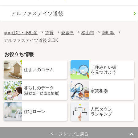
アルファステイツ道後
goo住宅・不動産
賃貸
愛媛県
松山市
南町駅
アルファステイツ道後 3LDK
お役立ち情報
「住みたい街」
住まいのコラム
を見つけよう
暮らしのデータ
家賃相場
(補助金・助成金情報)
人気タウン
住宅ローン
ランキング
ページトップに戻る