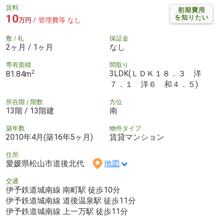
賃料
初期費用
10
を知りたい
/ 管理費等 なし
万円
敷 / 礼
保証金
2ヶ月 / 1ヶ月
なし
専有面積
間取り
2
3LDK(ＬＤＫ１８．３ 洋
81.84m
７．１ 洋６ 和４．５)
所在階 / 階数
方位
13階 / 13階建
南
築年数
物件タイプ
2010年4月(築16年5ヶ月)
賃貸マンション
住所
愛媛県松山市道後北代
地図
交通
伊予鉄道城南線 南町駅 徒歩10分
伊予鉄道城南線 道後温泉駅 徒歩11分
伊予鉄道城南線 上一万駅 徒歩11分