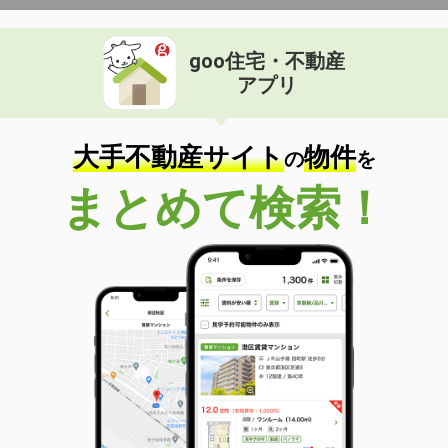
goo住宅・不動産
アプリ
大手不動産サイト
物件
の
を
まとめて検索！