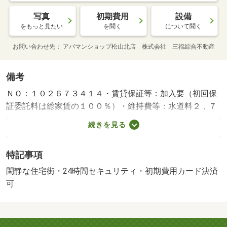
写真
初期費用
設備
をもっと見たい
を聞く
について聞く
お問い合わせ先
アパマンショップ松山北店 株式会社 三福綜合不動産
備考
ＮＯ：１０２６７３４１４・賃貸保証等：加入要（初回保
証委託料は総家賃の１００％）・維持費等：水道料２，７
００円／月・ライフサポート２４（課税対象）１，１００
続きを見る
円／月・町会費２００円／月・初期費用を抑えたお部屋を
お探しいたします！！保証人不要物件もご相談ください
特記事項
【来店予約可】お気軽にお問い合わせください！・バイク
置場：有・駐輪場：有/鍵交換費（課税対象） 13200円/消
閑静な住宅街・24時間セキュリティ・初期費用カード決済
臭抗菌施工費（課税対象） 16500円
可