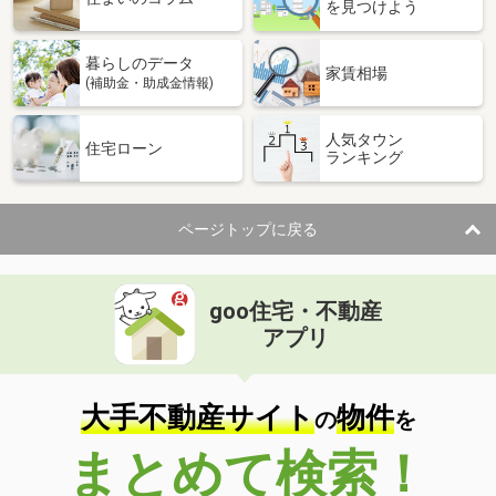
を見つけよう
暮らしのデータ
家賃相場
(補助金・助成金情報)
人気タウン
住宅ローン
ランキング
ページトップに戻る
goo住宅・不動産
アプリ
大手不動産サイト
物件
の
を
まとめて検索！