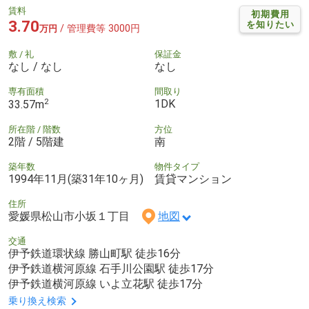
賃料
初期費用
3.70
を知りたい
/ 管理費等 3000円
万円
敷 / 礼
保証金
なし / なし
なし
専有面積
間取り
2
1DK
33.57m
所在階 / 階数
方位
2階 / 5階建
南
築年数
物件タイプ
1994年11月(築31年10ヶ月)
賃貸マンション
住所
愛媛県松山市小坂１丁目
地図
交通
伊予鉄道環状線 勝山町駅 徒歩16分
伊予鉄道横河原線 石手川公園駅 徒歩17分
伊予鉄道横河原線 いよ立花駅 徒歩17分
乗り換え検索