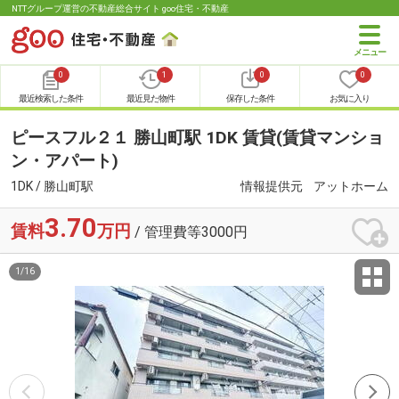
NTTグループ運営の不動産総合サイト goo住宅・不動産
0
1
0
0
最近検索した条件
最近見た物件
保存した条件
お気に入り
ピースフル２１ 勝山町駅 1DK 賃貸(賃貸マンショ
ン・アパート)
1DK / 勝山町駅
情報提供元
アットホーム
3.70
賃料
万円
/ 管理費等3000円
1
/
16