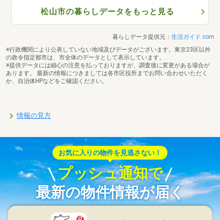
松山市の暮らしデータをもっと見る
暮らしデータ提供元：
生活ガイド.com
※行政機関により公表していない地域及びデータがございます。東京23区以外
の政令指定都市は、市全体のデータとして表示しています。
※提供データには細心の注意を払っておりますが、調査後に変更がある場合が
あります。 最新の情報につきましては各市区役所までお問い合わせいただく
か、自治体HPなどをご確認ください。
情報の見方
お気に入りの物件を見逃さない！
プッシュ通知で
最新の物件情報が届く