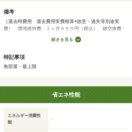
備考
［退去時費用 退去費用実費精算※故意・過失等別途実
費］ 環境維持費：１ヶ月５５０円（税込）、鍵交換費：
ご契約時１６５００円（税込）、退去時清掃費：５２２５
続きを見る
０円（税込）、インターネット利用料：有料、更新手数
料：１６５００円（税込）、保証委託料：必要 ＮＯ：７
特記事項
８６７１２０３・賃貸保証等：加入要（家賃等の１００％
または１２０％）・バイク置場：有・駐輪場：有
角部屋・最上階
省エネ性能
エネルギー消費性
-
能