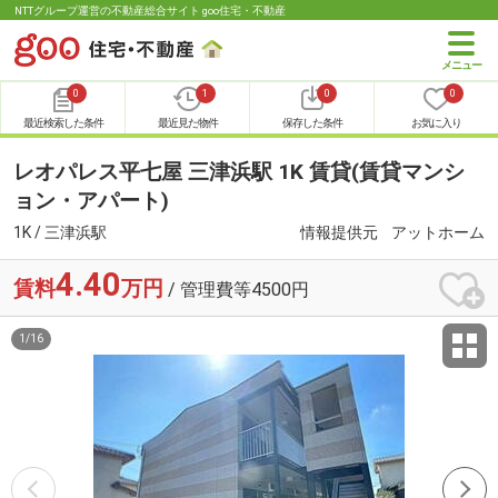
NTTグループ運営の不動産総合サイト goo住宅・不動産
0
1
0
0
最近検索した条件
最近見た物件
保存した条件
お気に入り
レオパレス平七屋 三津浜駅 1K 賃貸(賃貸マンシ
ョン・アパート)
1K / 三津浜駅
情報提供元
アットホーム
4.40
賃料
万円
/ 管理費等4500円
1
/
16