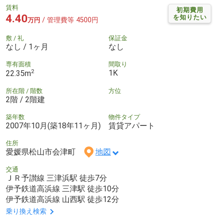
賃料
初期費用
4.40
を知りたい
/ 管理費等 4500円
万円
敷 / 礼
保証金
なし / 1ヶ月
なし
専有面積
間取り
2
1K
22.35m
所在階 / 階数
方位
2階 / 2階建
築年数
物件タイプ
2007年10月(築18年11ヶ月)
賃貸アパート
住所
愛媛県松山市会津町
地図
交通
ＪＲ予讃線 三津浜駅 徒歩7分
伊予鉄道高浜線 三津駅 徒歩10分
伊予鉄道高浜線 山西駅 徒歩12分
乗り換え検索