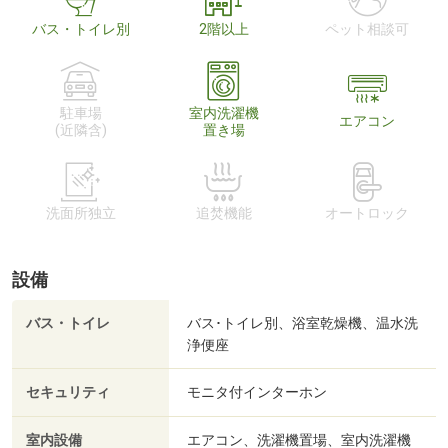
バス・トイレ別
2階以上
ペット相談可
駐車場
室内洗濯機
エアコン
(近隣含)
置き場
洗面所独立
追焚機能
オートロック
設備
バス・トイレ
バス･トイレ別、浴室乾燥機、温水洗
浄便座
セキュリティ
モニタ付インターホン
室内設備
エアコン、洗濯機置場、室内洗濯機