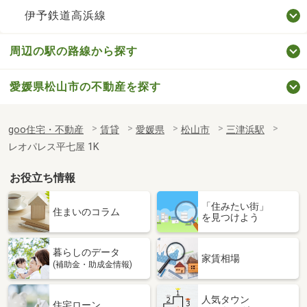
伊予鉄道高浜線
周辺の駅の路線から探す
愛媛県松山市の不動産を探す
goo住宅・不動産
賃貸
愛媛県
松山市
三津浜駅
レオパレス平七屋 1K
お役立ち情報
「住みたい街」
住まいのコラム
を見つけよう
暮らしのデータ
家賃相場
(補助金・助成金情報)
人気タウン
住宅ローン