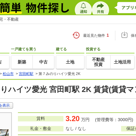
住宅・不動産
1
最近見た物件
保
一戸建てを買う
建てる
投資する
不動産
古
新築
中古
土地
土地活用
投資
>
松山市
>
宮田町駅
>
第７みのりハイツ愛光 2K
りハイツ愛光 宮田町駅 2K 賃貸(賃貸
を表示
3.20
賃料
万円 (管理費等：3000円)
礼金・敷金
なし / なし
保証