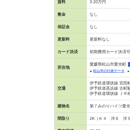
賃料
3.20万円
敷金
なし
保証金
なし
更新料
更新料なし
カード決済
初期費用カード決済
愛媛県松山市愛光町
所在地
松山市の行政データ
伊予鉄道環状線 宮田町
交通
伊予鉄道高浜線 古町駅
伊予鉄道環状線 ＪＲ松
建物名
第７みのりハイツ愛
間取り
2K（Ｋ４ 洋６ 洋