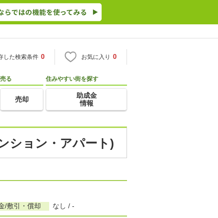
0
0
存した検索条件
お気に入り
売る
住みやすい街を探す
助成金
売却
情報
マンション・アパート)
金/敷引・償却
なし / -