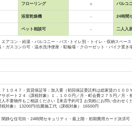
フローリング
バルコ
○
浴室乾燥機
24時間
-
ペット相談可
二人入
-
・エアコン・給湯・バルコニー・バス･トイレ別・トイレ・収納スペー
具・ガスコンロ可・温水洗浄便座・駐輪場・クローゼット・バイク置き
１７１０４７・賃貸保証等：加入要（初回保証委託料は総家賃の１００
フサポート２４（課税対象）１，１００円／月・町会費２７５円／月・
証人不要物件もご相談ください【来店予約可】お気軽にお問い合わせくだ
税対象） 13200円/抗菌施工代（課税対象） 16500円
・閑静な住宅街・24時間セキュリティ・最上階・初期費用カード決済可