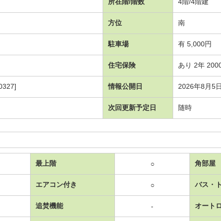
所在階/階数
4階/4階建
方位
南
駐車場
有 5,000円
住宅保険
あり 2年 200
327]
情報公開日
2026年8月5
次回更新予定日
随時
最上階
角部屋
○
エアコン付き
バス・
○
追焚機能
オート
-