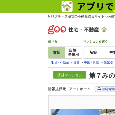
NTTグループ運営の不動産総合サイト goo
借りる
マンションを買う
店舗･
賃貸
新築
中
事業用
住宅・不動産
>
賃貸
>
中国・四国
>
愛媛県
第７みの
賃貸マンション
情報提供元
アットホーム
印刷画面