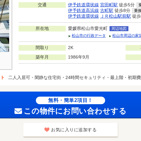
交通
伊予鉄道環状線
宮田町駅
徒歩5分
伊予鉄道高浜線
古町駅
徒歩8分
乗
伊予鉄道環状線
ＪＲ松山駅前駅
徒歩
所在地
愛媛県松山市愛光町
周辺地図
松山市の行政データ
松山市周辺の家
間取り
2K
築年月
1986年9月
ント
二人入居可・閑静な住宅街・24時間セキュリティ・最上階・初期
無料・簡単2項目！
この物件にお問い合わせする
お気に入りに追加する