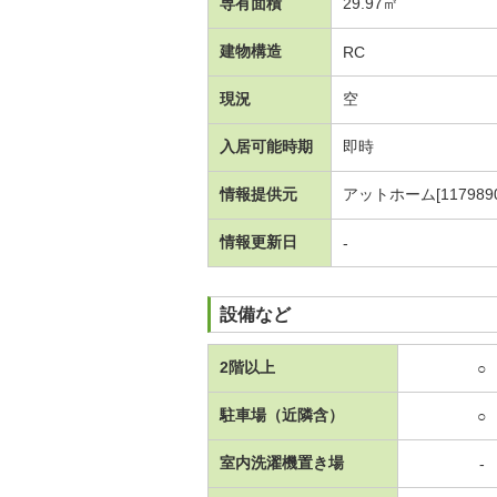
専有面積
29.97㎡
建物構造
RC
現況
空
入居可能時期
即時
情報提供元
アットホーム[1179890
情報更新日
-
設備など
2階以上
○
駐車場（近隣含）
○
室内洗濯機置き場
-