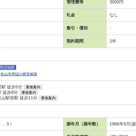
管理費等
3000円
礼金
なし
敷引・償却
-
契約期間
2年
可
周辺地図
松山市周辺の家賃相場
駅 徒歩5分
乗換案内
 徒歩8分
乗換案内
山駅前駅 徒歩11分
乗換案内
光
５．３）
築年月（築年数）
1986年9月(築