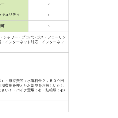
ニー
○
セキュリティ
○
居可
○
ス・シャワー・プロパンガス・フローリン
場・インターネット対応・インターネッ
％）・維持費等：水道料金２，５００円
初期費用を抑えたお部屋をお探しいたし
さい！・バイク置場：有・駐輪場：有/