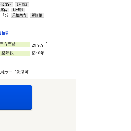
乗換案内
駅情報
換案内
駅情報
11分
乗換案内
駅情報
賃相場
専有面積
2
29.97m
築年数
築40年
費用カード決済可