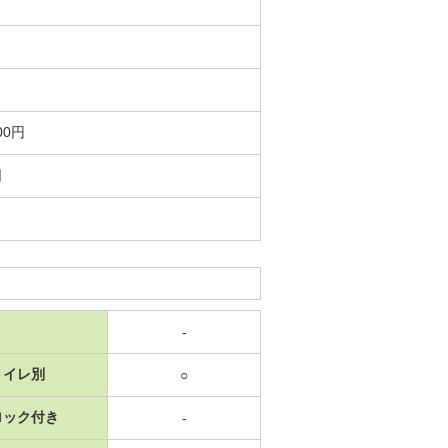
00円
日
-
トイレ別
○
ロック付き
-