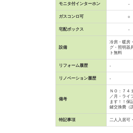
モニタ付インターホン
-
ガスコンロ可
○
宅配ボックス
-
冷房・暖房
設備
グ・照明器
ト無料
リフォーム履歴
-
リノベーション履歴
-
ＮＯ：７４
／月・ライ
備考
ます！！保
鍵交換費（課
特記事項
二人入居可