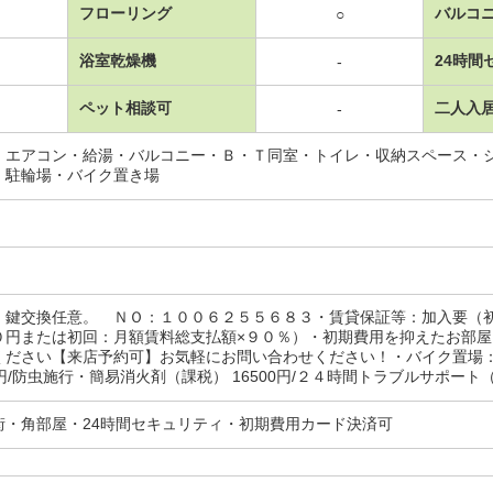
フローリング
バルコ
○
浴室乾燥機
24時間
-
ペット相談可
二人入
-
・エアコン・給湯・バルコニー・Ｂ・Ｔ同室・トイレ・収納スペース・
・駐輪場・バイク置き場
。鍵交換任意。 ＮＯ：１００６２５５６８３・賃貸保証等：加入要（
０円または初回：月額賃料総支払額×９０％）・初期費用を抑えたお部
ください【来店予約可】お気軽にお問い合わせください！・バイク置場：
00円/防虫施行・簡易消火剤（課税） 16500円/２４時間トラブルサポート（
街・角部屋・24時間セキュリティ・初期費用カード決済可