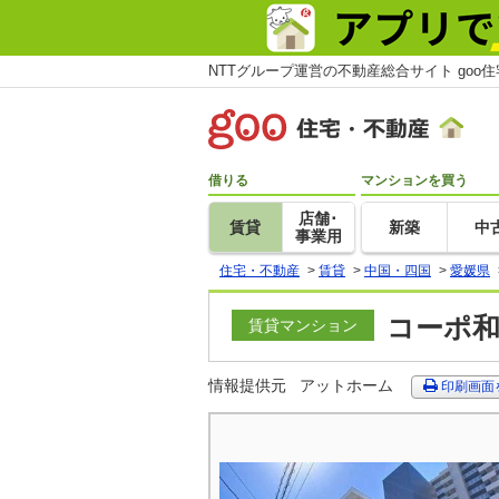
NTTグループ運営の不動産総合サイト goo
借りる
マンションを買う
店舗･
賃貸
新築
中
事業用
住宅・不動産
>
賃貸
>
中国・四国
>
愛媛県
コーポ和
賃貸マンション
情報提供元
アットホーム
印刷画面