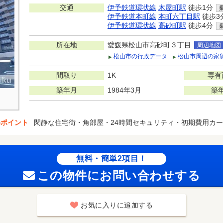
交通
伊予鉄道環状線
木屋町駅
徒歩1分
伊予鉄道本町線
本町六丁目駅
徒歩3
伊予鉄道環状線
高砂町駅
徒歩4分
所在地
愛媛県松山市高砂町３丁目
周辺地図
松山市の行政データ
松山市周辺の家
間取り
1K
専有
築年月
1984年3月
築
めポイント
閑静な住宅街・角部屋・24時間セキュリティ・初期費用カ
無料・簡単2項目！
この物件にお問い合わせする
お気に入りに追加する