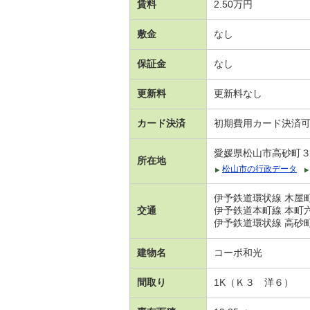
賃料
2.50万円
敷金
なし
保証金
なし
更新料
更新料なし
カード決済
初期費用カード決済
愛媛県松山市高砂町
所在地
松山市の行政データ
伊予鉄道環状線 木屋町
交通
伊予鉄道本町線 本町六
伊予鉄道環状線 高砂町
建物名
コーポ和光
間取り
1K（Ｋ３ 洋６）