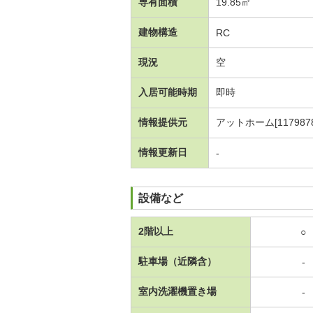
専有面積
19.85㎡
建物構造
RC
現況
空
入居可能時期
即時
情報提供元
アットホーム[1179878
情報更新日
-
設備など
2階以上
○
駐車場（近隣含）
-
室内洗濯機置き場
-