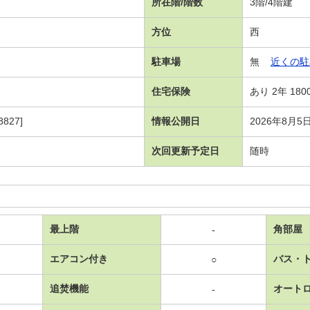
所在階/階数
3階/4階建
方位
西
駐車場
無
近くの駐
住宅保険
あり 2年 180
827]
情報公開日
2026年8月5
次回更新予定日
随時
最上階
角部屋
-
エアコン付き
バス・
○
追焚機能
オート
-