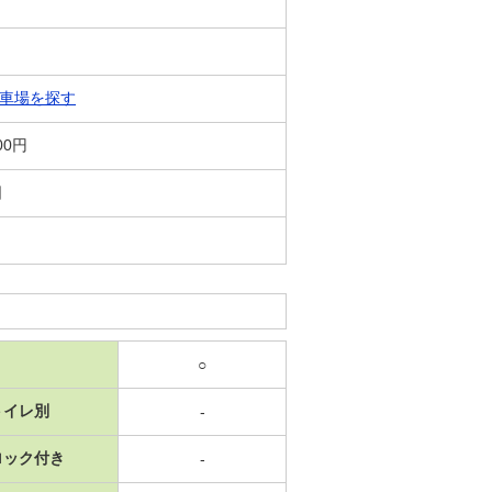
車場を探す
00円
日
○
トイレ別
-
ロック付き
-