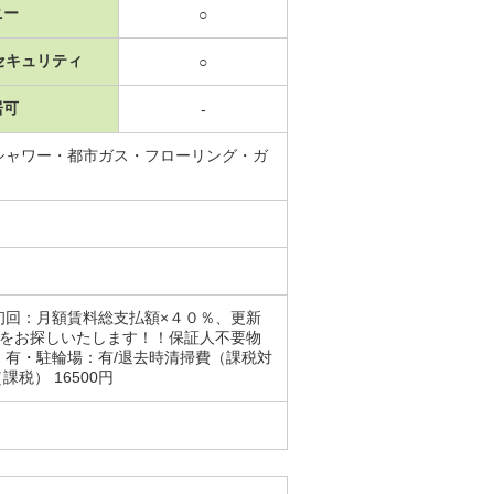
ニー
○
セキュリティ
○
居可
-
シャワー・都市ガス・フローリング・ガ
初回：月額賃料総支払額×４０％、更新
屋をお探しいたします！！保証人不要物
有・駐輪場：有/退去時清掃費（課税対
課税） 16500円