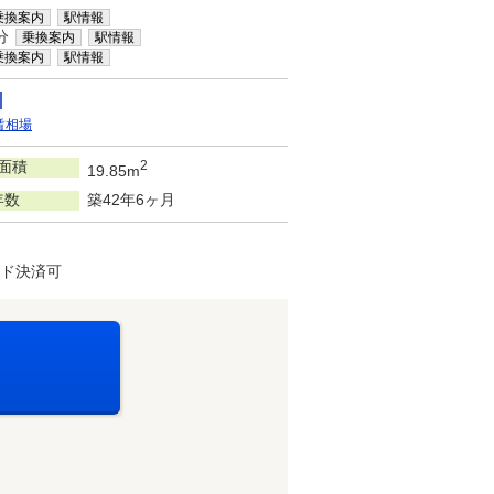
乗換案内
駅情報
分
乗換案内
駅情報
乗換案内
駅情報
賃相場
面積
2
19.85m
年数
築42年6ヶ月
ード決済可