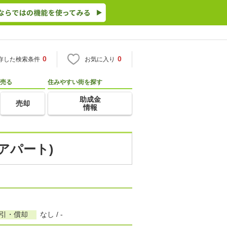
0
0
存した検索条件
お気に入り
売る
住みやすい街を探す
助成金
売却
情報
アパート)
敷引・償却
なし / -