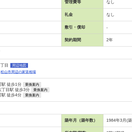
管理費等
なし
礼金
なし
敷引・償却
-
契約期間
2年
可
３丁目
周辺地図
松山市周辺の家賃相場
駅 徒歩1分
乗換案内
丁目駅 徒歩3分
乗換案内
駅 徒歩4分
乗換案内
築年月（築年数）
1984年3月(