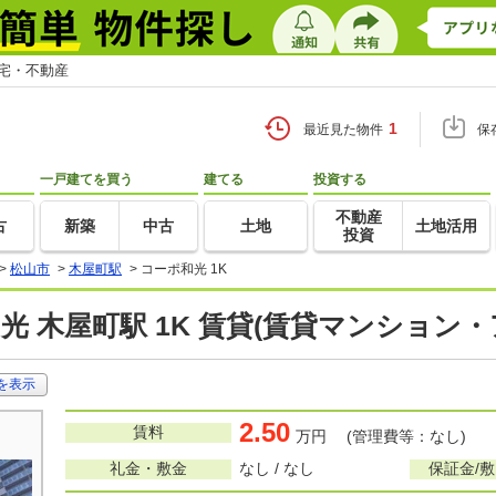
住宅・不動産
1
最近見た物件
保
一戸建てを買う
建てる
投資する
不動産
古
新築
中古
土地
土地活用
投資
>
松山市
>
木屋町駅
>
コーポ和光 1K
光 木屋町駅 1K 賃貸(賃貸マンション・
を表示
2.50
賃料
万円 (管理費等：なし)
礼金・敷金
なし / なし
保証金/