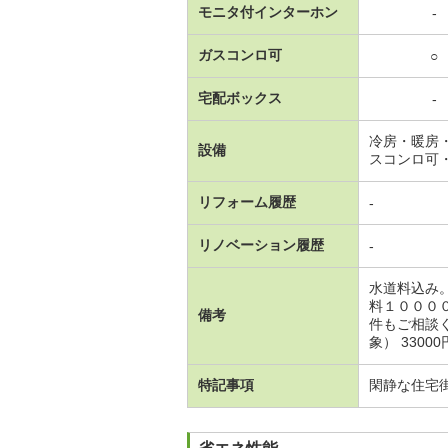
モニタ付インターホン
-
ガスコンロ可
○
宅配ボックス
-
冷房・暖房
設備
スコンロ可
リフォーム履歴
-
リノベーション履歴
-
水道料込み
料１０００
備考
件もご相談
象） 330
特記事項
閑静な住宅