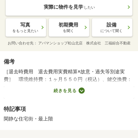
実際に物件を見学
したい
写真
初期費用
設備
をもっと見たい
を聞く
について聞く
お問い合わせ先
アパマンショップ松山北店 株式会社 三福綜合不動産
備考
［退去時費用 退去費用実費精算※故意・過失等別途実
費］ 環境維持費：１ヶ月５５０円（税込）、鍵交換費：
ご契約時１６５００円（税込）、退去時清掃費：５２２５
続きを見る
０円（税込）、インターネット利用料：有料、更新手数
料：１６５００円（税込）、保証委託料：必要 ＮＯ：７
特記事項
１１５４２１６・賃貸保証等：加入要（家賃等の１００％
または１２０％）・バイク置場：なし・駐輪場：有
閑静な住宅街・最上階