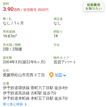
賃料
初期費用
3.90
を知りたい
/ 管理費等 4500円
万円
敷 / 礼
保証金
なし / 1ヶ月
なし
専有面積
間取り
2
1K
19.87m
所在階 / 階数
方位
2階 / 2階建
築年数
物件タイプ
2004年3月(築22年6ヶ月)
賃貸アパート
住所
愛媛県松山市宮西３丁目
地図
交通
伊予鉄道環状線 萱町六丁目駅 徒歩4分
伊予鉄道高浜線 古町駅 徒歩7分
伊予鉄道本町線 本町五丁目駅 徒歩7分
乗り換え検索