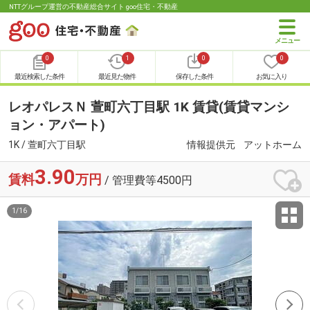
NTTグループ運営の不動産総合サイト goo住宅・不動産
0
1
0
0
最近検索した条件
最近見た物件
保存した条件
お気に入り
レオパレスＮ 萱町六丁目駅 1K 賃貸(賃貸マンシ
ョン・アパート)
1K / 萱町六丁目駅
情報提供元
アットホーム
3.90
賃料
万円
/ 管理費等4500円
1
/
16