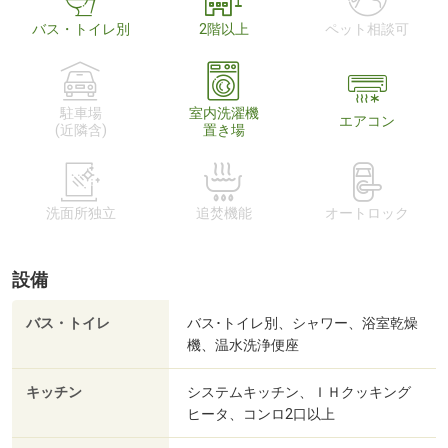
バス・トイレ別
2階以上
ペット相談可
駐車場
室内洗濯機
エアコン
(近隣含)
置き場
洗面所独立
追焚機能
オートロック
設備
バス・トイレ
バス･トイレ別、シャワー、浴室乾燥
機、温水洗浄便座
キッチン
システムキッチン、ＩＨクッキング
ヒータ、コンロ2口以上