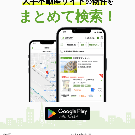
大手不動産サイト
物件
の
を
まとめて検索！