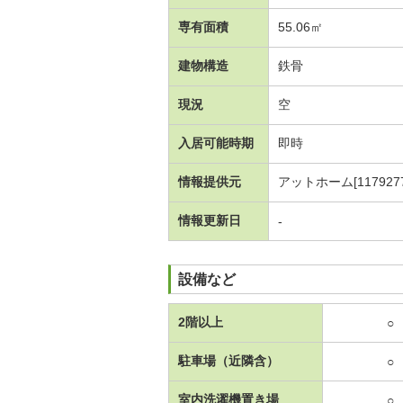
専有面積
55.06㎡
建物構造
鉄骨
現況
空
入居可能時期
即時
情報提供元
アットホーム[1179277
情報更新日
-
設備など
2階以上
○
駐車場（近隣含）
○
室内洗濯機置き場
○