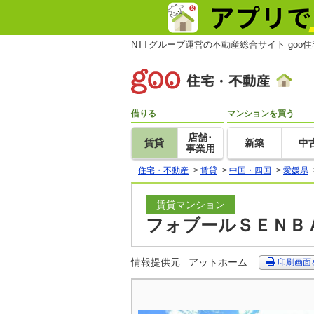
NTTグループ運営の不動産総合サイト goo
借りる
マンションを買う
店舗･
賃貸
新築
中
事業用
住宅・不動産
>
賃貸
>
中国・四国
>
愛媛県
賃貸マンション
フォブールＳＥＮＢＡ
情報提供元
アットホーム
印刷画面