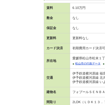
賃料
6.10万円
敷金
なし
保証金
なし
更新料
更新料なし
カード決済
初期費用カード決済
愛媛県松山市松末１
所在地
松山市の行政データ
伊予鉄道横河原線 福音
交通
伊予鉄道横河原線 北久
伊予鉄道横河原線 いよ
建物名
フォブールＳＥＮＢ
間取り
2LDK（ＬＤＫ１３