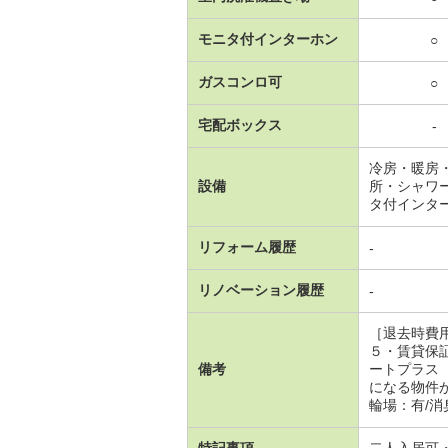
モニタ付インターホン
○
ガスコンロ可
○
宅配ボックス
-
冷房・暖房
設備
所・シャワ
タ付インタ
リフォーム履歴
-
リノベーション履歴
-
［退去時費
５・賃貸保
備考
ートプラス
になる物件
輪場：有/消