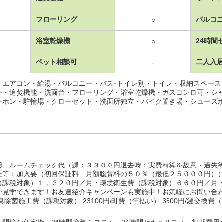
フローリング
バルコ
○
浴室乾燥機
24時間
○
ペット相談可
二人入
-
・エアコン・給湯・バルコニー・バス･トイレ別・トイレ・収納スペー
ー・追焚機能・洗面台・フローリング・浴室乾燥機・ガスコンロ可・シ
ーホン・駐輪場・クローゼット・洗面所独立・バイク置き場・シューズ
用 ルームチェック代（課：３３００円退去時：実費精算※故意・過失
証等：加入要（初回保証料 月額聡賃料の５０％（最低２５０００円）
（課税対象）１，３２０円／月・環境衛生費（課税対象）６６０円／月
が見学できます！お友達紹介キャンペーンも実施中！お気軽にお問い合
臭除菌施工費（課税対象） 23100円/町費（年払い） 3600円/鍵交換費（