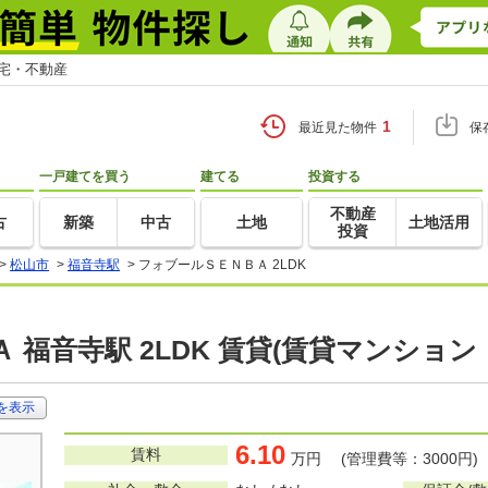
住宅・不動産
1
最近見た物件
保
一戸建てを買う
建てる
投資する
不動産
古
新築
中古
土地
土地活用
投資
>
松山市
>
福音寺駅
>
フォブールＳＥＮＢＡ 2LDK
 福音寺駅 2LDK 賃貸(賃貸マンション
を表示
6.10
賃料
万円 (管理費等：3000円)