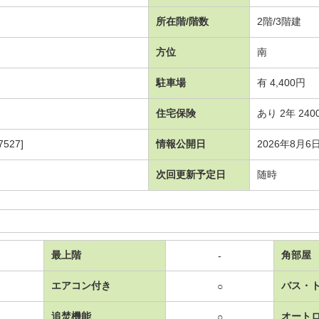
所在階/階数
2階/3階建
方位
南
駐車場
有 4,400円
住宅保険
あり 2年 240
527]
情報公開日
2026年8月6
次回更新予定日
随時
最上階
角部屋
-
エアコン付き
バス・
○
追焚機能
オート
○