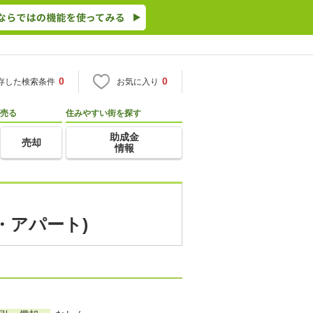
0
0
存した検索条件
お気に入り
売る
住みやすい街を探す
助成金
売却
情報
・アパート)