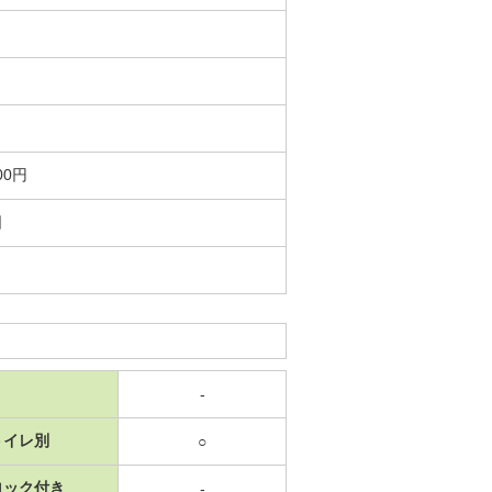
00円
日
-
トイレ別
○
ロック付き
-