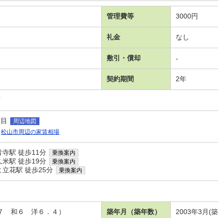
管理費等
3000円
礼金
なし
敷引・償却
-
契約期間
2年
可
丁目
周辺地図
松山市周辺の家賃相場
寺駅 徒歩11分
乗換案内
米駅 徒歩19分
乗換案内
立花駅 徒歩25分
乗換案内
Ａ
．７ 和６ 洋６．４）
築年月（築年数）
2003年3月(