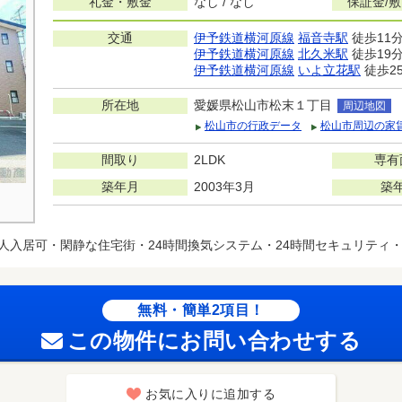
礼金・敷金
なし / なし
保証金/
交通
伊予鉄道横河原線
福音寺駅
徒歩11
伊予鉄道横河原線
北久米駅
徒歩19
伊予鉄道横河原線
いよ立花駅
徒歩2
所在地
愛媛県松山市松末１丁目
周辺地図
松山市の行政データ
松山市周辺の家
間取り
2LDK
専有
築年月
2003年3月
築
人入居可・閑静な住宅街・24時間換気システム・24時間セキュリティ
無料・簡単2項目！
この物件にお問い合わせする
お気に入りに追加する