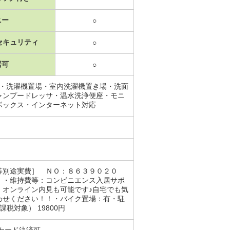
ニー
○
セキュリティ
○
居可
○
ス・洗濯機置場・室内洗濯機置き場・洗面
ャンプードレッサ・温水洗浄便座・モニ
ボックス・インターネット対応
等別途実費］ ＮＯ：８６３９０２０
）・維持費等：コンビニエンス入居サポ
・オンライン内見も可能です♪自宅でも気
わせください！！・バイク置場：有・駐
課税対象） 19800円