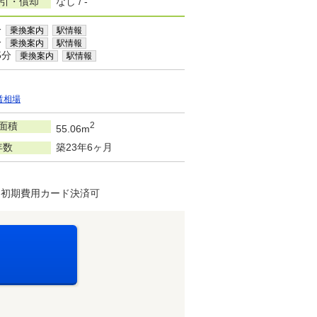
敷引・償却
なし / -
分
乗換案内
駅情報
分
乗換案内
駅情報
5分
乗換案内
駅情報
賃相場
面積
2
55.06m
年数
築23年6ヶ月
・初期費用カード決済可