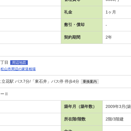
礼金
1ヶ月
敷引・償却
-
契約期間
2年
６丁目
周辺地図
松山市周辺の家賃相場
立花駅 バス7分/「東石井」バス停 停歩4分
乗換案内
ターⅡ
築年月（築年数）
2009年3月(
所在階/階数
2階/3階建