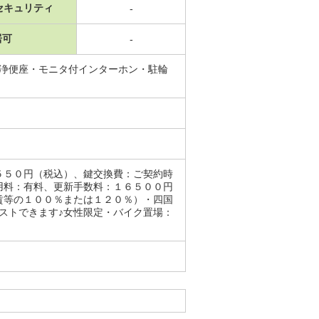
セキュリティ
-
居可
-
洗浄便座・モニタ付インターホン・駐輪
５５０円（税込）、鍵交換費：ご契約時
用料：有料、更新手数料：１６５００円
賃等の１００％または１２０％）・四国
ストできます♪女性限定・バイク置場：