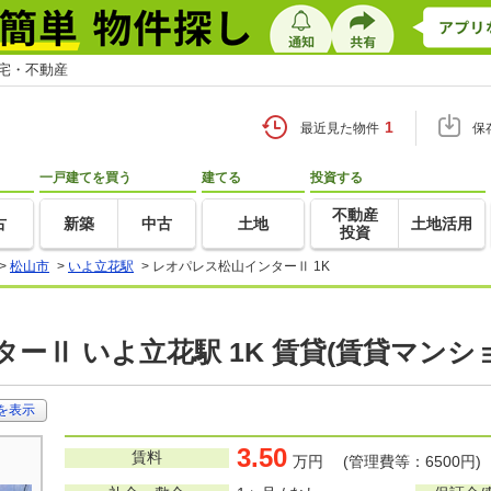
住宅・不動産
1
最近見た物件
保
一戸建てを買う
建てる
投資する
不動産
古
新築
中古
土地
土地活用
投資
>
松山市
>
いよ立花駅
>
レオパレス松山インターⅡ 1K
ーⅡ いよ立花駅 1K 賃貸(賃貸マンシ
を表示
3.50
賃料
万円 (管理費等：6500円)