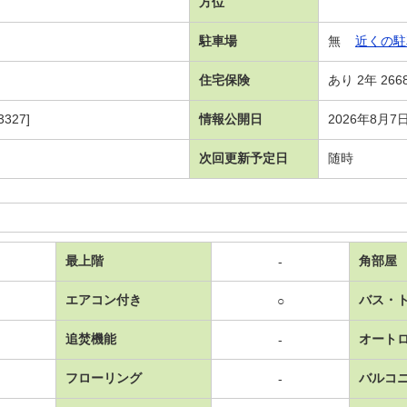
方位
駐車場
無
近くの駐
住宅保険
あり 2年 266
327]
情報公開日
2026年8月7
次回更新予定日
随時
最上階
角部屋
-
エアコン付き
バス・
○
追焚機能
オート
-
フローリング
バルコ
-