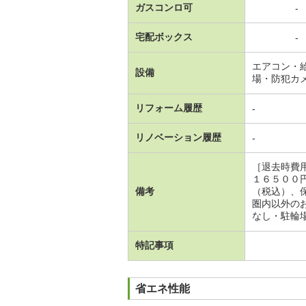
ガスコンロ可
-
宅配ボックス
-
エアコン・
設備
場・防犯カ
リフォーム履歴
-
リノベーション履歴
-
［退去時費
１６５００
備考
（税込）、
圏内以外の
なし・駐輪
特記事項
省エネ性能