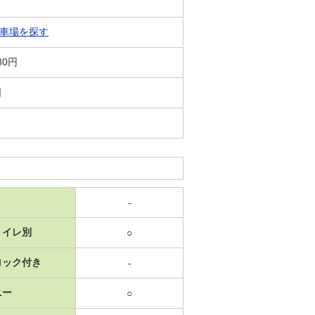
車場を探す
80円
日
-
トイレ別
○
ロック付き
-
ニー
○