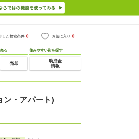
0
0
存した検索条件
お気に入り
売る
住みやすい街を探す
助成金
売却
情報
ョン・アパート)