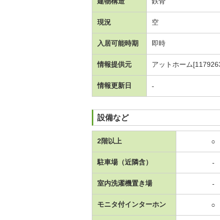
建物構造
鉄骨
現況
空
入居可能時期
即時
情報提供元
アットホーム[1179263
情報更新日
-
設備など
2階以上
○
駐車場（近隣含）
-
室内洗濯機置き場
-
モニタ付インターホン
○