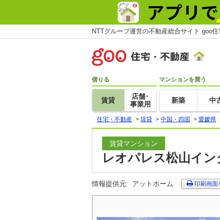
NTTグループ運営の不動産総合サイト goo
借りる
マンションを買う
店舗･
賃貸
新築
中
事業用
住宅・不動産
>
賃貸
>
中国・四国
>
愛媛県
賃貸マンション
レオパレス松山インタ
情報提供元
アットホーム
印刷画面