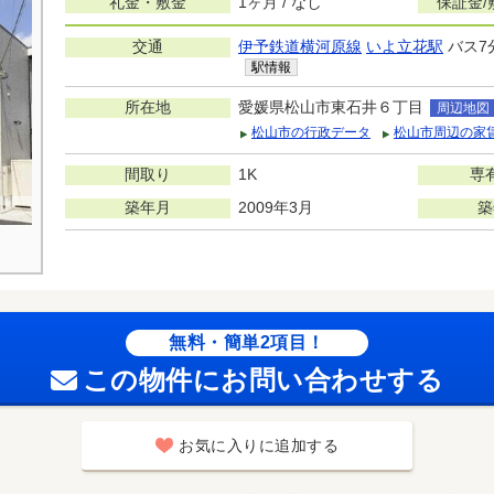
礼金・敷金
1ヶ月 / なし
保証金/
交通
伊予鉄道横河原線
いよ立花駅
バス7
駅情報
所在地
愛媛県松山市東石井６丁目
周辺地図
松山市の行政データ
松山市周辺の家
間取り
1K
専
築年月
2009年3月
築
無料・簡単2項目！
この物件にお問い合わせする
お気に入りに追加する