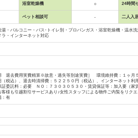
浴室乾燥機
24時間
○
ペット相談可
二人入
-
給湯・バルコニー・バス･トイレ別・プロパンガス・浴室乾燥機・温水
メラ・インターネット対応
用 退去費用実費精算※故意・過失等別途実費］ 環境維持費：１ヶ月
円（税込）、退去時清掃費：５２２５０円（税込）、インターネット利
保証委託料：必要 ＮＯ：７３０３０５３０・賃貸保証等：加入要（家
お客様も引越割引サービスあり♪女性スタッフによる物件ご内覧をリクエ
場：有