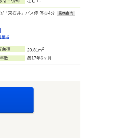
敷引・償却
なし / -
分/「東石井」バス停 停歩4分
乗換案内
賃相場
有面積
2
20.81m
年数
築17年6ヶ月