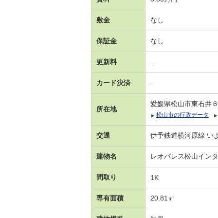
敷金
なし
保証金
なし
更新料
-
カード決済
-
愛媛県松山市東石井
所在地
松山市の行政データ
交通
伊予鉄道横河原線 いよ
建物名
レオパレス松山イン
間取り
1K
専有面積
20.81㎡