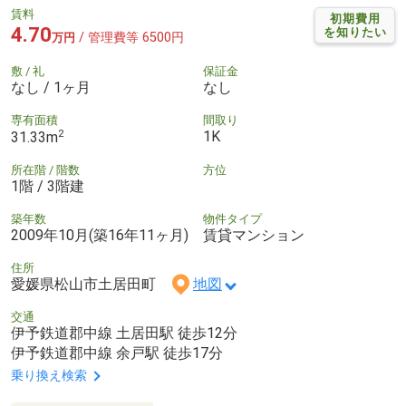
賃料
初期費用
4.70
を知りたい
/ 管理費等 6500円
万円
敷 / 礼
保証金
なし / 1ヶ月
なし
専有面積
間取り
2
1K
31.33m
所在階 / 階数
方位
1階 / 3階建
築年数
物件タイプ
2009年10月(築16年11ヶ月)
賃貸マンション
住所
愛媛県松山市土居田町
地図
交通
伊予鉄道郡中線 土居田駅 徒歩12分
伊予鉄道郡中線 余戸駅 徒歩17分
乗り換え検索