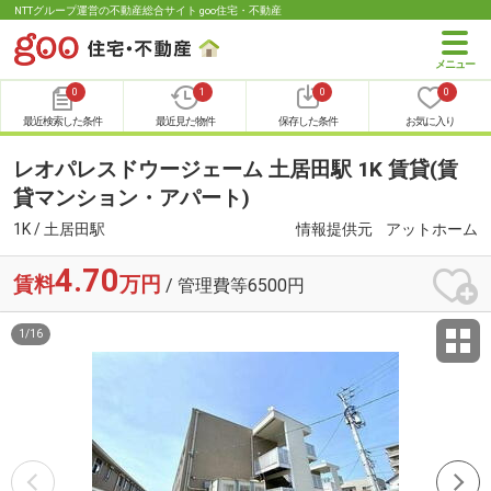
NTTグループ運営の不動産総合サイト goo住宅・不動産
0
1
0
0
最近検索した条件
最近見た物件
保存した条件
お気に入り
レオパレスドウージェーム 土居田駅 1K 賃貸(賃
貸マンション・アパート)
1K / 土居田駅
情報提供元
アットホーム
4.70
賃料
万円
/ 管理費等6500円
1
/
16