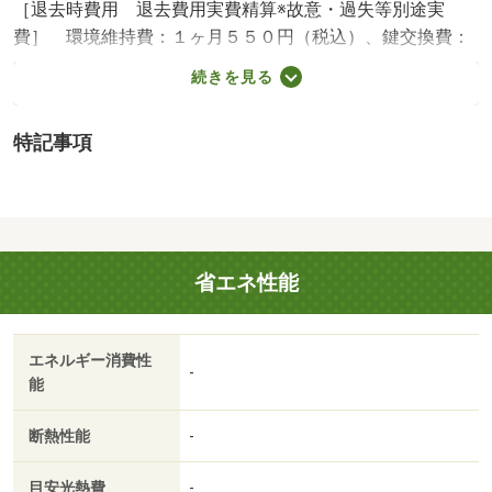
［退去時費用 退去費用実費精算※故意・過失等別途実
費］ 環境維持費：１ヶ月５５０円（税込）、鍵交換費：
ご契約時１６５００円（税込）、退去時清掃費：５２２５
続きを見る
０円（税込）、インターネット利用料：有料、更新手数
料：１６５００円（税込）、保証委託料：必要 ＮＯ：７
特記事項
６１４９６７０・賃貸保証等：加入要（家賃等の１００％
または１２０％）・四国圏内以外のお客様も引越割引サー
ビスあり♪女性スタッフによる物件ご内覧をリクエストでき
ます♪女性限定・バイク置場：なし・駐輪場：有
省エネ性能
エネルギー消費性
-
能
断熱性能
-
目安光熱費
-