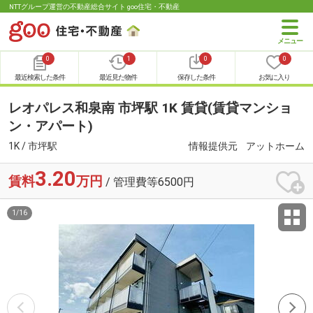
NTTグループ運営の不動産総合サイト goo住宅・不動産
0
1
0
0
最近検索した条件
最近見た物件
保存した条件
お気に入り
レオパレス和泉南 市坪駅 1K 賃貸(賃貸マンショ
ン・アパート)
1K / 市坪駅
情報提供元
アットホーム
3.20
賃料
万円
/ 管理費等6500円
1
/
16