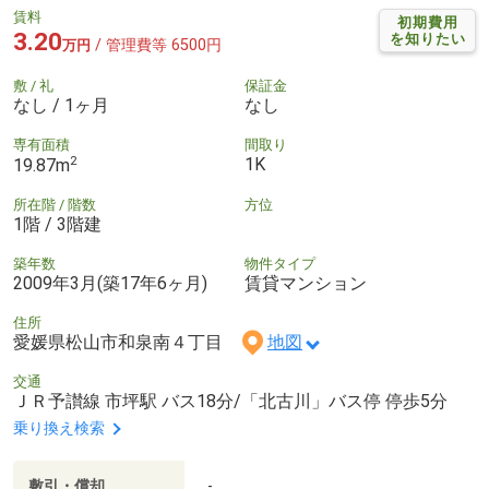
賃料
初期費用
3.20
を知りたい
/ 管理費等 6500円
万円
敷 / 礼
保証金
なし / 1ヶ月
なし
専有面積
間取り
2
1K
19.87m
所在階 / 階数
方位
1階 / 3階建
築年数
物件タイプ
2009年3月(築17年6ヶ月)
賃貸マンション
住所
愛媛県松山市和泉南４丁目
地図
交通
ＪＲ予讃線 市坪駅 バス18分/「北古川」バス停 停歩5分
乗り換え検索
敷引・償却
-