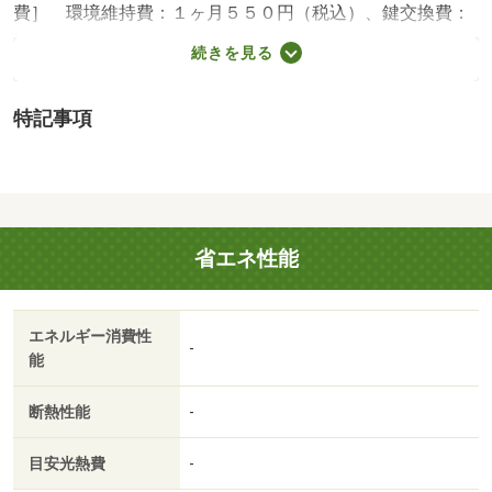
費］ 環境維持費：１ヶ月５５０円（税込）、鍵交換費：
ご契約時１６５００円（税込）、退去時清掃費：５２２５
続きを見る
０円（税込）、インターネット利用料：有料、更新手数
料：１６５００円（税込）、保証委託料：必要 ＮＯ：７
特記事項
０２７０１３９・賃貸保証等：加入要（家賃等の１００％
または１２０％）・オンライン内見も可能です♪自宅でも気
になる物件が見学できます！お友達紹介キャンペーンも実
施中！お気軽にお問い合わせください！！・バイク置場：
有・駐輪場：有
省エネ性能
エネルギー消費性
-
能
断熱性能
-
目安光熱費
-