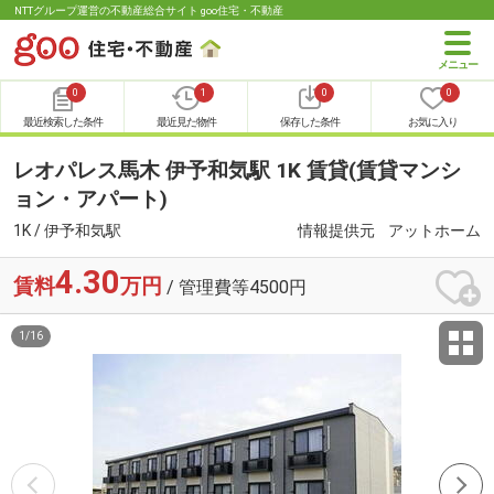
NTTグループ運営の不動産総合サイト goo住宅・不動産
0
1
0
0
最近検索した条件
最近見た物件
保存した条件
お気に入り
レオパレス馬木 伊予和気駅 1K 賃貸(賃貸マンシ
ョン・アパート)
1K / 伊予和気駅
情報提供元
アットホーム
4.30
賃料
万円
/ 管理費等4500円
1
/
16