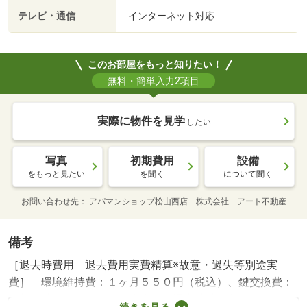
テレビ・通信
インターネット対応
このお部屋をもっと知りたい！
無料・簡単入力2項目
実際に物件を見学
したい
写真
初期費用
設備
をもっと見たい
を聞く
について聞く
お問い合わせ先
アパマンショップ松山西店 株式会社 アート不動産
備考
［退去時費用 退去費用実費精算※故意・過失等別途実
費］ 環境維持費：１ヶ月５５０円（税込）、鍵交換費：
ご契約時１６５００円（税込）、退去時清掃費：５２２５
続きを見る