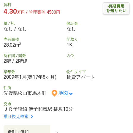
賃料
初期費用
4.30
を知りたい
/ 管理費等 4500円
万円
敷 / 礼
保証金
なし / なし
なし
専有面積
間取り
2
1K
28.02m
所在階 / 階数
方位
2階 / 2階建
築年数
物件タイプ
2009年1月(築17年8ヶ月)
賃貸アパート
住所
愛媛県松山市馬木町
地図
交通
ＪＲ予讃線 伊予和気駅 徒歩10分
乗り換え検索
敷引・償却
-