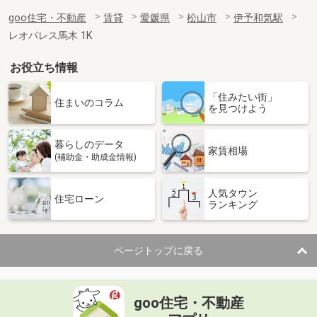
goo住宅・不動産
賃貸
愛媛県
松山市
伊予和気駅
レオパレス馬木 1K
お役立ち情報
「住みたい街」
住まいのコラム
を見つけよう
暮らしのデータ
家賃相場
(補助金・助成金情報)
人気タウン
住宅ローン
ランキング
ページトップに戻る
goo住宅・不動産