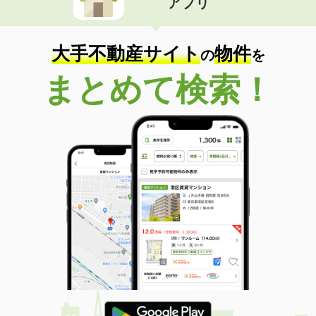
アプリ
大手不動産サイト
物件
の
を
まとめて検索！