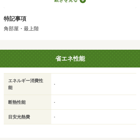
０円（税込）、インターネット利用料：有料、更新手数
料：１６５００円（税込）、保証委託料：必要 ＮＯ：７
特記事項
０７７１２６４・賃貸保証等：加入要（家賃等の１００％
または１２０％）・オンライン内見も可能です♪自宅でも気
角部屋・最上階
になる物件が見学できます！お友達紹介キャンペーンも実
施中！お気軽にお問い合わせください！！・バイク置場：
有・駐輪場：有
省エネ性能
エネルギー消費性
-
能
断熱性能
-
目安光熱費
-