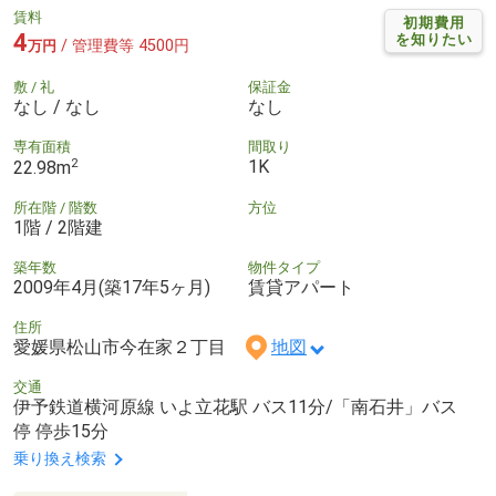
賃料
初期費用
4
を知りたい
/ 管理費等 4500円
万円
敷 / 礼
保証金
なし / なし
なし
専有面積
間取り
2
1K
22.98m
所在階 / 階数
方位
1階 / 2階建
築年数
物件タイプ
2009年4月(築17年5ヶ月)
賃貸アパート
住所
愛媛県松山市今在家２丁目
地図
交通
伊予鉄道横河原線 いよ立花駅 バス11分/「南石井」バス
停 停歩15分
乗り換え検索