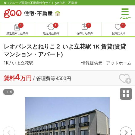
NTTグループ運営の不動産総合サイト goo住宅・不動産
0
1
0
0
最近検索した条件
最近見た物件
保存した条件
お気に入り
レオパレスとねりこ２ いよ立花駅 1K 賃貸(賃貸
マンション・アパート)
1K / いよ立花駅
情報提供元
アットホーム
4
賃料
万円
/ 管理費等4500円
1
/
16