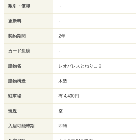
敷引・償却
-
更新料
-
契約期間
2年
カード決済
-
建物名
レオパレスとねりこ２
建物構造
木造
駐車場
有 4,400円
現況
空
入居可能時期
即時