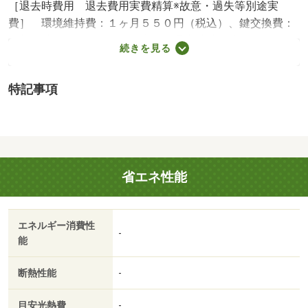
［退去時費用 退去費用実費精算※故意・過失等別途実
費］ 環境維持費：１ヶ月５５０円（税込）、鍵交換費：
ご契約時１６５００円（税込）、退去時清掃費：５２２５
続きを見る
０円（税込）、インターネット利用料：有料、更新手数
料：１６５００円（税込）、保証委託料：必要 ＮＯ：８
特記事項
０３３７５６５・賃貸保証等：加入要（家賃等の１００％
または１２０％）・オンライン内見も可能です♪自宅でも気
になる物件が見学できます！お友達紹介キャンペーンも実
施中！お気軽にお問い合わせください！！・バイク置場：
なし・駐輪場：有
省エネ性能
エネルギー消費性
-
能
断熱性能
-
目安光熱費
-