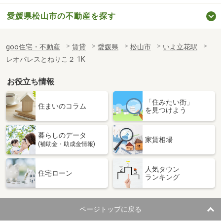
愛媛県松山市の不動産を探す
goo住宅・不動産
賃貸
愛媛県
松山市
いよ立花駅
レオパレスとねりこ２ 1K
お役立ち情報
「住みたい街」
住まいのコラム
を見つけよう
暮らしのデータ
家賃相場
(補助金・助成金情報)
人気タウン
住宅ローン
ランキング
ページトップに戻る