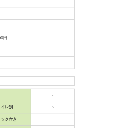
00円
日
-
トイレ別
○
ロック付き
-