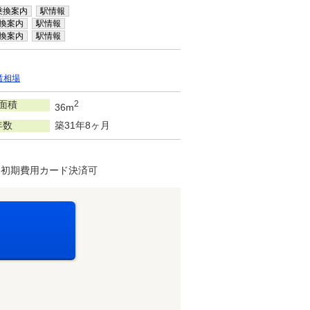
乗換案内
駅情報
換案内
駅情報
換案内
駅情報
賃相場
面積
2
36m
年数
築31年8ヶ月
・初期費用カード決済可