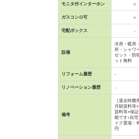
モニタ付インターホン
○
ガスコンロ可
○
宅配ボックス
-
冷房・暖房
所・シャワ
設備
ゼット・防
ット無料
リフォーム履歴
-
リノベーション履歴
-
［退去時費
月額賃料等
賃料等×保
備考
能です♪自
イク置場：有
円