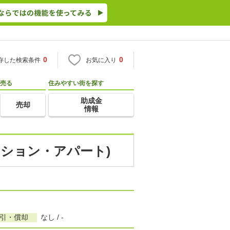
0
0
存した検索条件
お気に入り
売る
住みやすい街を探す
助成金
売却
情報
ンション・アパート)
敷引・償却
なし / -