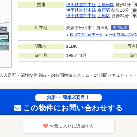
交通
伊予鉄道郡中線
土居田駅
徒歩4分
伊予鉄道郡中線
余戸駅
徒歩18分
乗
伊予鉄道郡中線
土橋駅
徒歩24分
乗
所在地
愛媛県松山市土居田町
周辺地図
松山市の行政データ
松山市周辺の家
間取り
1LDK
専有
築年月
1995年1月
築
人入居可・閑静な住宅街・24時間換気システム・24時間セキュリティ
無料・簡単2項目！
この物件にお問い合わせする
お気に入りに追加する