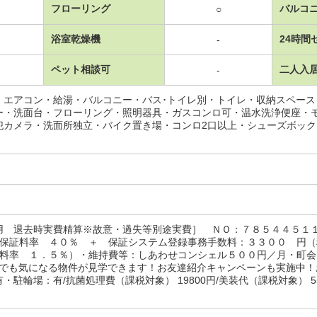
フローリング
バルコ
○
浴室乾燥機
24時間
-
ペット相談可
二人入
-
・エアコン・給湯・バルコニー・バス･トイレ別・トイレ・収納スペー
ー・洗面台・フローリング・照明器具・ガスコンロ可・温水洗浄便座・
犯カメラ・洗面所独立・バイク置き場・コンロ2口以上・シューズボッ
用 退去時実費精算※故意・過失等別途実費］ ＮＯ：７８５４４５１
×保証料率 ４０％ ＋ 保証システム登録事務手数料：３３００ 円
証料率 １．５％）・維持費等：しあわせコンシェル５００円／月・町
宅でも気になる物件が見学できます！お友達紹介キャンペーンも実施中
・駐輪場：有/抗菌処理費（課税対象） 19800円/美装代（課税対象） 55