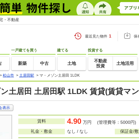
住宅・不動産
1
最近見た物件
保
一戸建てを買う
建てる
投資する
不動産
古
新築
中古
土地
土地活用
投資
>
松山市
>
土居田駅
>
マ・メゾン土居田 1LDK
ン土居田 土居田駅 1LDK 賃貸(賃貸マ
を表示
4.90
賃料
万円 (管理費等：5000円)
礼金・敷金
なし / なし
保証金/