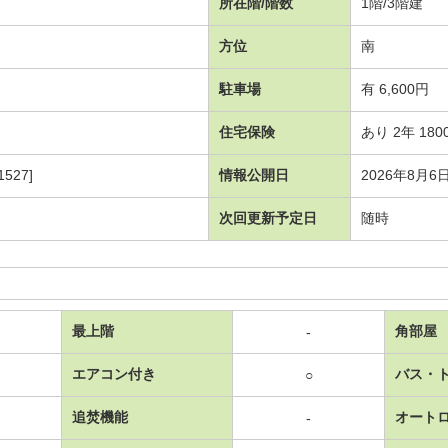
所在階/階数
1階/3階建
方位
南
駐車場
有 6,600円
住宅保険
あり 2年 180
527]
情報公開日
2026年8月6
次回更新予定日
随時
最上階
角部屋
-
エアコン付き
バス・
○
追焚機能
オート
-