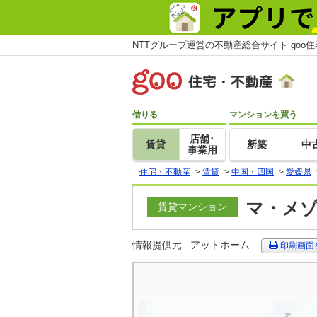
NTTグループ運営の不動産総合サイト goo
借りる
マンションを買う
店舗･
賃貸
新築
中
事業用
住宅・不動産
>
賃貸
>
中国・四国
>
愛媛県
マ・メゾ
賃貸マンション
情報提供元
アットホーム
印刷画面