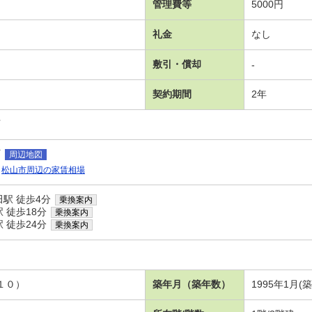
管理費等
5000円
礼金
なし
敷引・償却
-
契約期間
2年
可
町
周辺地図
松山市周辺の家賃相場
駅 徒歩4分
乗換案内
 徒歩18分
乗換案内
 徒歩24分
乗換案内
１０）
築年月（築年数）
1995年1月(