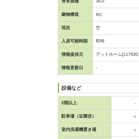
専有面積
36㎡
建物構造
RC
現況
空
入居可能時期
即時
情報提供元
アットホーム[1178301
情報更新日
-
設備など
2階以上
-
駐車場（近隣含）
○
室内洗濯機置き場
○