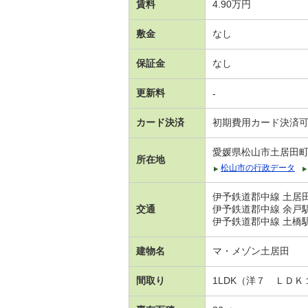
賃料
4.90万円
敷金
なし
保証金
なし
更新料
-
カード決済
初期費用カード決済
愛媛県松山市土居田
所在地
松山市の行政データ
伊予鉄道郡中線 土居田
交通
伊予鉄道郡中線 余戸駅
伊予鉄道郡中線 土橋駅
建物名
マ・メゾン土居田
間取り
1LDK（洋７ ＬＤＫ