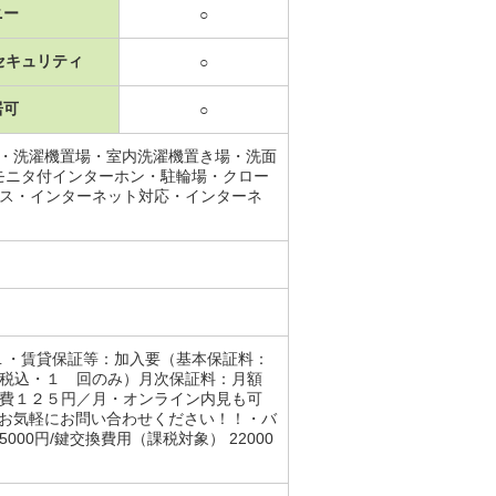
ニー
○
セキュリティ
○
居可
○
ス・洗濯機置場・室内洗濯機置き場・洗面
モニタ付インターホン・駐輪場・クロー
クス・インターネット対応・インターネ
１・賃貸保証等：加入要（基本保証料：
（税込・１ 回のみ）月次保証料：月額
会費１２５円／月・オンライン内見も可
！お気軽にお問い合わせください！！・バ
000円/鍵交換費用（課税対象） 22000