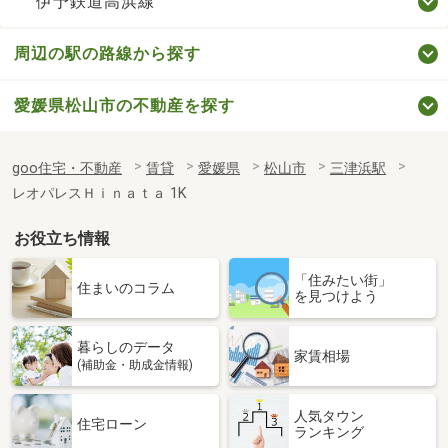
伊予鉄道高浜線
周辺の駅の路線から探す
愛媛県松山市の不動産を探す
goo住宅・不動産
賃貸
愛媛県
松山市
三津浜駅
レオパレスＨｉｎａｔａ 1K
お役立ち情報
「住みたい街」
住まいのコラム
を見つけよう
暮らしのデータ
家賃相場
(補助金・助成金情報)
人気タウン
住宅ローン
ランキング