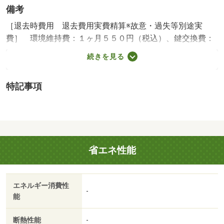
備考
［退去時費用 退去費用実費精算※故意・過失等別途実
費］ 環境維持費：１ヶ月５５０円（税込）、鍵交換費：
ご契約時１６５００円（税込）、退去時清掃費：５２２５
続きを見る
０円（税込）、インターネット利用料：有料、更新手数
料：１６５００円（税込）、保証委託料：必要 ＮＯ：９
特記事項
８２２５９４２・賃貸保証等：加入要（家賃等の１００％
または１２０％）・初期費用を抑えたお部屋をお探しいた
します！！保証人不要物件もご相談ください【来店予約
可】お気軽にお問い合わせください！・バイク置場：有・
駐輪場：有
省エネ性能
エネルギー消費性
-
能
断熱性能
-