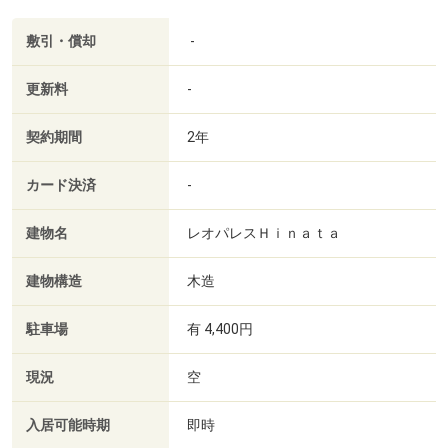
敷引・償却
-
更新料
-
契約期間
2年
カード決済
-
建物名
レオパレスＨｉｎａｔａ
建物構造
木造
駐車場
有 4,400円
現況
空
入居可能時期
即時