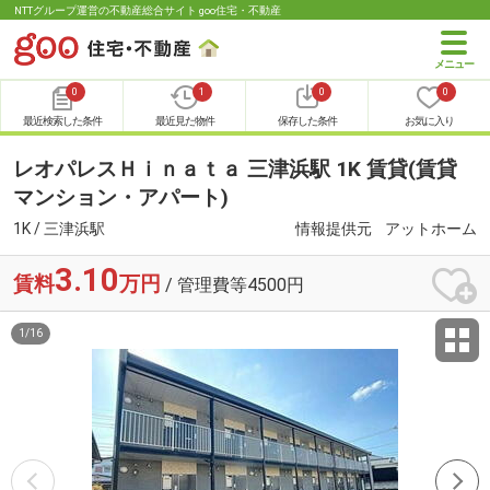
NTTグループ運営の不動産総合サイト goo住宅・不動産
0
1
0
0
最近検索した条件
最近見た物件
保存した条件
お気に入り
レオパレスＨｉｎａｔａ 三津浜駅 1K 賃貸(賃貸
マンション・アパート)
1K / 三津浜駅
情報提供元
アットホーム
3.10
賃料
万円
/ 管理費等4500円
1
/
16