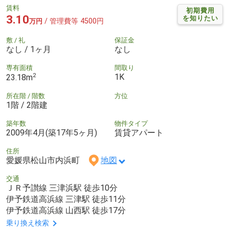
賃料
初期費用
3.10
を知りたい
/ 管理費等 4500円
万円
敷 / 礼
保証金
なし / 1ヶ月
なし
専有面積
間取り
2
1K
23.18m
所在階 / 階数
方位
1階 / 2階建
築年数
物件タイプ
2009年4月(築17年5ヶ月)
賃貸アパート
住所
愛媛県松山市内浜町
地図
交通
ＪＲ予讃線 三津浜駅 徒歩10分
伊予鉄道高浜線 三津駅 徒歩11分
伊予鉄道高浜線 山西駅 徒歩17分
乗り換え検索