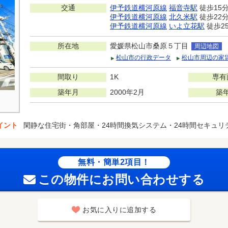
交通
伊予鉄道横河原線
福音寺駅
徒歩15
伊予鉄道横河原線
北久米駅
徒歩22
伊予鉄道横河原線
いよ立花駅
徒歩2
所在地
愛媛県松山市桑原５丁目
周辺地図
松山市の行政データ
松山市周辺の家
間取り
1K
専有
築年月
2000年2月
築
イント
閑静な住宅街・角部屋・24時間換気システム・24時間セキュリ
無料・簡単2項目！
この物件にお問い合わせする
お気に入りに追加する