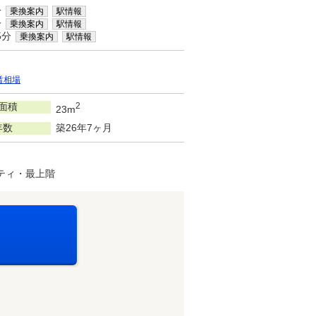
分
乗換案内
駅情報
分
乗換案内
駅情報
5分
乗換案内
駅情報
賃相場
面積
2
23m
年数
築26年7ヶ月
ティ・最上階