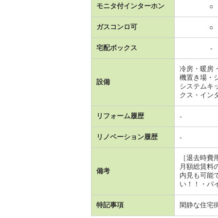
モニタ付インターホン
○
ガスコンロ可
○
宅配ボックス
-
冷房・暖房
機置き場・
設備
システムキ
クス・イン
リフォーム履歴
-
リノベーション履歴
-
［退去時費
月額総賃料
備考
内見も可能
い！！・バイ
特記事項
閑静な住宅