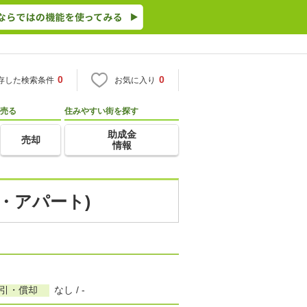
0
0
存した検索条件
お気に入り
売る
住みやすい街を探す
助成金
売却
情報
ン・アパート)
敷引・償却
なし / -