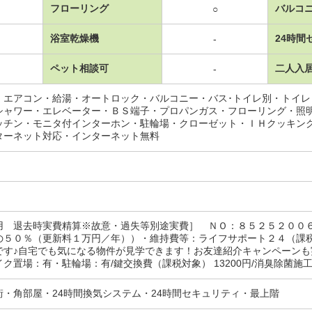
フローリング
バルコ
○
浴室乾燥機
24時間
-
ペット相談可
二人入
-
・エアコン・給湯・オートロック・バルコニー・バス･トイレ別・トイ
シャワー・エレベーター・ＢＳ端子・プロパンガス・フローリング・照
ッチン・モニタ付インターホン・駐輪場・クローゼット・ＩＨクッキン
ターネット対応・インターネット無料
用 退去時実費精算※故意・過失等別途実費］ ＮＯ：８５２５２０
の５０％（更新料１万円／年））・維持費等：ライフサポート２４（課
です♪自宅でも気になる物件が見学できます！お友達紹介キャンペーン
ク置場：有・駐輪場：有/鍵交換費（課税対象） 13200円/消臭除菌施工
街・角部屋・24時間換気システム・24時間セキュリティ・最上階