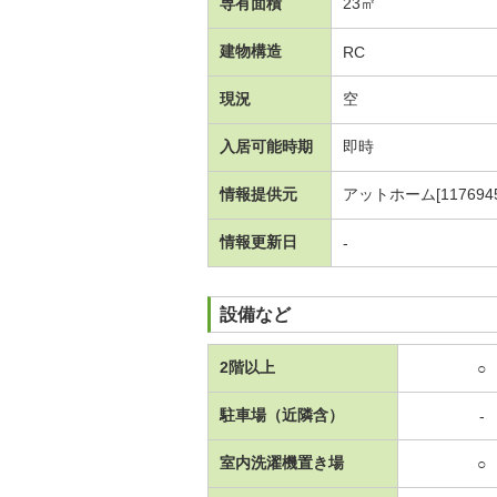
専有面積
23㎡
建物構造
RC
現況
空
入居可能時期
即時
情報提供元
アットホーム[1176945
情報更新日
-
設備など
2階以上
○
駐車場（近隣含）
-
室内洗濯機置き場
○