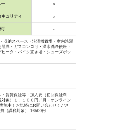
ニー
○
セキュリティ
○
居可
-
レ・収納スペース・洗濯機置場・室内洗濯
明器具・ガスコンロ可・温水洗浄便座・
グヒータ・バイク置き場・シューズボッ
０６・賃貸保証等：加入要（初回保証料
税対象）１，１００円／月・オンライン
も実施中！お気軽にお問い合わせくださ
費（課税対象） 16500円