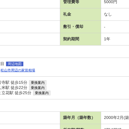
管理費等
5000円
礼金
なし
敷引・償却
-
契約期間
1年
丁目
周辺地図
松山市周辺の家賃相場
寺駅 徒歩15分
乗換案内
米駅 徒歩22分
乗換案内
立花駅 徒歩25分
乗換案内
築年月（築年数）
2000年2月(