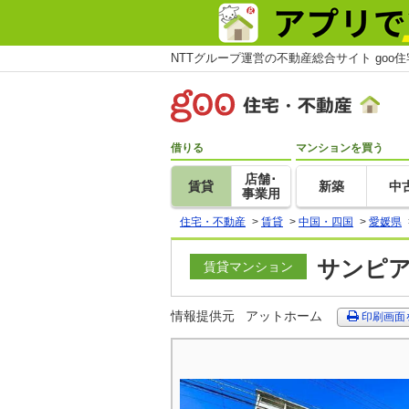
NTTグループ運営の不動産総合サイト goo
借りる
マンションを買う
店舗･
賃貸
新築
中
事業用
住宅・不動産
>
賃貸
>
中国・四国
>
愛媛県
サンピア
賃貸マンション
情報提供元
アットホーム
印刷画面