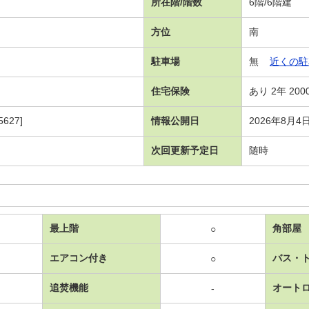
所在階/階数
6階/6階建
方位
南
駐車場
無
近くの駐
住宅保険
あり 2年 200
627]
情報公開日
2026年8月4
次回更新予定日
随時
最上階
角部屋
○
エアコン付き
バス・
○
追焚機能
オート
-