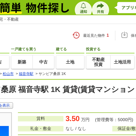
住宅・不動産
1
最近見た物件
保
一戸建てを買う
建てる
投資する
不動産
古
新築
中古
土地
土地活用
投資
>
松山市
>
福音寺駅
>
サンピア桑原 1K
桑原 福音寺駅 1K 賃貸(賃貸マンショ
を表示
3.50
賃料
万円 (管理費等：5000円)
礼金・敷金
なし / なし
保証金/