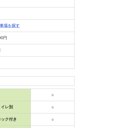
車場を探す
00円
日
○
トイレ別
○
ロック付き
○