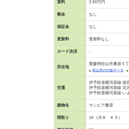
賃料
3.50万円
敷金
なし
保証金
なし
更新料
更新料なし
カード決済
-
愛媛県松山市桑原５
所在地
松山市の行政データ
伊予鉄道横河原線 福音
交通
伊予鉄道横河原線 北久
伊予鉄道横河原線 いよ
建物名
サンピア桑原
間取り
1K（洋８ Ｋ３）