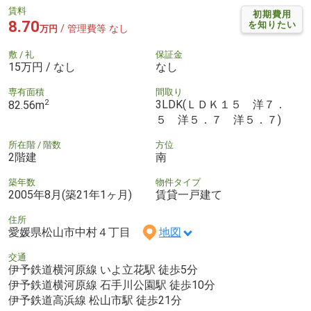
賃料
初期費用
8.70
を知りたい
/ 管理費等 なし
万円
敷 / 礼
保証金
15万円 / なし
なし
専有面積
間取り
2
3LDK(ＬＤＫ１５ 洋７．
82.56m
５ 洋５．７ 洋５．７)
所在階 / 階数
方位
2階建
南
築年数
物件タイプ
2005年8月(築21年1ヶ月)
賃貸一戸建て
住所
愛媛県松山市中村４丁目
地図
交通
伊予鉄道横河原線 いよ立花駅 徒歩5分
伊予鉄道横河原線 石手川公園駅 徒歩10分
伊予鉄道高浜線 松山市駅 徒歩21分