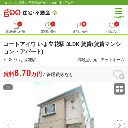
NTTグループ運営の不動産総合サイト goo住宅・不動産
0
1
0
0
最近検索した条件
最近見た物件
保存した条件
お気に入り
コートアイワ いよ立花駅 3LDK 賃貸(賃貸マンシ
ョン・アパート)
3LDK / いよ立花駅
情報提供元
アットホーム
8.70
賃料
万円
/ 管理費等なし
1
/
16