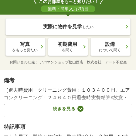
このお部屋をもっと知りたい！
無料・簡単入力2項目
実際に物件を見学
したい
写真
初期費用
設備
をもっと見たい
を聞く
について聞く
お問い合わせ先
アパマンショップ松山西店 株式会社 アート不動産
備考
［退去時費用 クリーニング費用：１０３４００円、エア
コンクリーニング：２４６４０円退去時実費精算※故意・
過失等別途実費］ ＮＯ：７４３２８７９７・賃貸保証
続きを見る
等：加入要（初回３３０００円（税込）＋毎月のお支払額
（※）の２％…※お支払額とは、家賃・共益費のほか、町内
特記事項
会費などの支払委託契約に基づき支払う金額の総額をいい
ます。）・維持費等：シャーメゾンライフＳＵＰＰＯＲＴ