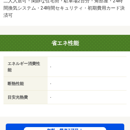
二人入居可・閑静な住宅街・駐車場2台分・角部屋・24時
２４（課税対象）１，３２０円／月・オンライン内見も可
間換気システム・24時間セキュリティ・初期費用カード決
能です♪自宅でも気になる物件が見学できます！お友達紹介
済可
キャンペーンも実施中！お気軽にお問い合わせくださ
い！！・バイク置場：有・駐輪場：有/鍵交換代（課税対
象） 13200円
省エネ性能
エネルギー消費性
-
能
断熱性能
-
目安光熱費
-