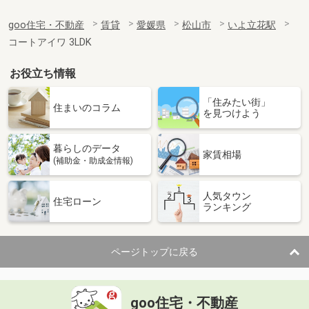
goo住宅・不動産
賃貸
愛媛県
松山市
いよ立花駅
コートアイワ 3LDK
お役立ち情報
「住みたい街」
住まいのコラム
を見つけよう
暮らしのデータ
家賃相場
(補助金・助成金情報)
人気タウン
住宅ローン
ランキング
ページトップに戻る
goo住宅・不動産