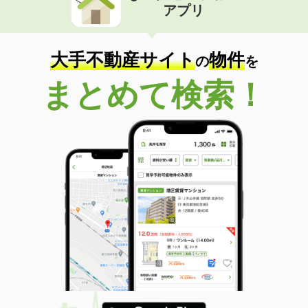
アプリ
大手不動産サイト
物件
の
を
まとめて検索！