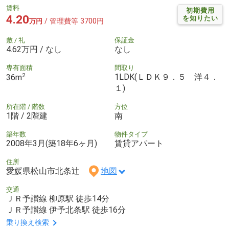
賃料
初期費用
4.20
を知りたい
/ 管理費等 3700円
万円
敷 / 礼
保証金
4.62万円 / なし
なし
専有面積
間取り
2
1LDK(ＬＤＫ９．５ 洋４．
36m
１)
所在階 / 階数
方位
1階 / 2階建
南
築年数
物件タイプ
2008年3月(築18年6ヶ月)
賃貸アパート
住所
愛媛県松山市北条辻
地図
交通
ＪＲ予讃線 柳原駅 徒歩14分
ＪＲ予讃線 伊予北条駅 徒歩16分
乗り換え検索