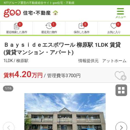
NTTグループ運営の不動産総合サイト goo住宅・不動産
0
1
0
0
最近検索した条件
最近見た物件
保存した条件
お気に入り
Ｂａｙｓｉｄｅエスポワール 柳原駅 1LDK 賃貸
(賃貸マンション・アパート)
1LDK / 柳原駅
情報提供元
アットホーム
4.20
賃料
万円
/ 管理費等3700円
1
/
16