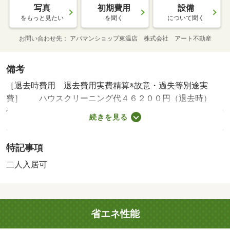
写真
初期費用
設備
をもっと見たい
を聞く
について聞く
お問い合わせ先
アパマンショップ東温店 株式会社 アート不動産
備考
［退去時費用 退去費用実費精算※故意・過失等別途実
費］ ハウスクリーニング代４６２００円（退去時）
保険加入義務有 ＮＯ：７５３９６０４７・賃貸保証等：
続きを見る
加入要（１００００円／入居時、以降は月額賃料の１％／
毎月（入居期間中）、他プラン有）・維持費等：２台目駐
特記事項
車場（１ヵ月）３，３００円／月・他交通手段：西の下停
歩６分・オンライン内見も可能です♪自宅でも気になる物件
二人入居可
が見学できます！お友達紹介キャンペーンも実施中！お気
軽にお問い合わせください！！・バイク置場：有・駐輪
場：有/消毒施工料（当社扱）（入居時のみ） 17050円/消
省エネ性能
毒施工料（当社扱）（入居時のみ）（課税対象） 17050円