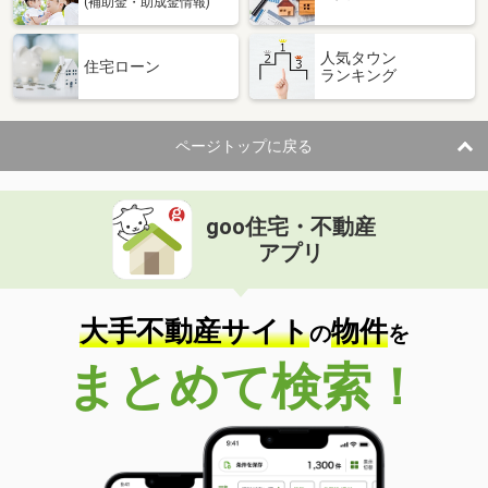
(補助金・助成金情報)
人気タウン
住宅ローン
ランキング
ページトップに戻る
goo住宅・不動産
アプリ
大手不動産サイト
物件
の
を
まとめて検索！