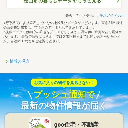
松山市の暮らしデータをもっと見る
暮らしデータ提供元：
生活ガイド.com
※行政機関により公表していない地域及びデータがございます。東京23区以外
の政令指定都市は、市全体のデータとして表示しています。
※提供データには細心の注意を払っておりますが、調査後に変更がある場合が
あります。 最新の情報につきましては各市区役所までお問い合わせいただく
か、自治体HPなどをご確認ください。
情報の見方
お気に入りの物件を見逃さない！
プッシュ通知で
最新の物件情報が届く
goo住宅・不動産