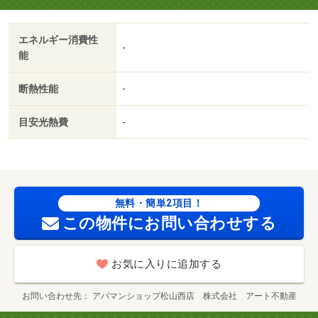
ャンペーンも実施中！お気軽にお問い合わせくださ
い！！・バイク置場：なし・駐輪場：有/室内清掃費
エネルギー消費性
用 60500円/Ｄ－ｒｏｏｍＣａｒｄキー料金 16500円/ＩＣ
-
能
ロック電池（初回） 2750円
断熱性能
-
目安光熱費
-
無料・簡単2項目！
この物件にお問い合わせする
お気に入りに追加する
お問い合わせ先
アパマンショップ松山西店 株式会社 アート不動産