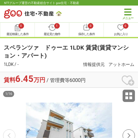
NTTグループ運営の不動産総合サイト goo住宅・不動産
0
1
0
0
最近検索した条件
最近見た物件
保存した条件
お気に入り
スペランツァ ドゥーエ 1LDK 賃貸(賃貸マンシ
ョン・アパート)
1LDK / -
情報提供元
アットホーム
6.45
賃料
万円
/ 管理費等6000円
1
/
16