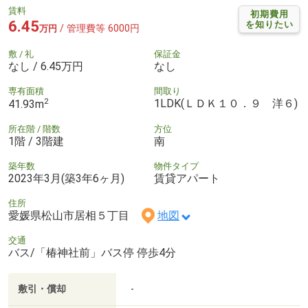
賃料
初期費用
6.45
を知りたい
/ 管理費等 6000円
万円
敷 / 礼
保証金
なし / 6.45万円
なし
専有面積
間取り
2
1LDK(ＬＤＫ１０．９ 洋６)
41.93m
所在階 / 階数
方位
1階 / 3階建
南
築年数
物件タイプ
2023年3月(築3年6ヶ月)
賃貸アパート
住所
愛媛県松山市居相５丁目
地図
交通
バス/「椿神社前」バス停 停歩4分
敷引・償却
-