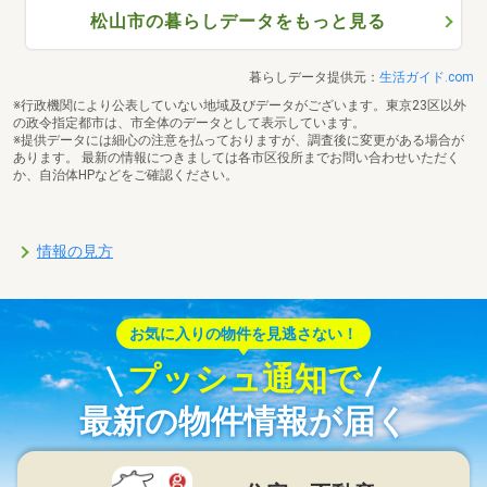
松山市の暮らしデータをもっと見る
暮らしデータ提供元：
生活ガイド.com
※行政機関により公表していない地域及びデータがございます。東京23区以外
の政令指定都市は、市全体のデータとして表示しています。
※提供データには細心の注意を払っておりますが、調査後に変更がある場合が
あります。 最新の情報につきましては各市区役所までお問い合わせいただく
か、自治体HPなどをご確認ください。
情報の見方
お気に入りの物件を見逃さない！
プッシュ通知で
最新の物件情報が届く