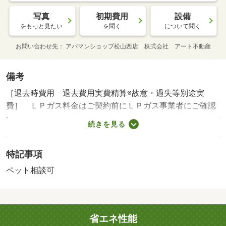
写真
初期費用
設備
をもっと見たい
を聞く
について聞く
お問い合わせ先
アパマンショップ松山西店 株式会社 アート不動産
備考
［退去時費用 退去費用実費精算※故意・過失等別途実
費］ ＬＰガス料金はご契約前にＬＰガス事業者にご確認
いただけます。 水道料は家賃と一緒にお支払 ルームク
続きを見る
リーニング料金にエアコンクリーニング費用含む 小型犬
又は猫１匹（ペット飼育時、賃料１ヶ月分の敷金要）【法
特記事項
人契約個人負担分について】法人契約とする場合、個 Ｎ
Ｏ：１００３２９０５３９・賃貸保証等：加入要（機関保
ペット相談可
証加入必須。初回保証料３５０００円、月額保証料賃料等
総額の１％＋８００円／月（その他商品あり））・維持費
等：上下水道料３，０００円／月・オンライン内見も可能
省エネ性能
です♪自宅でも気になる物件が見学できます！お友達紹介キ