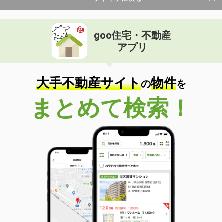
goo住宅・不動産
アプリ
大手不動産サイト
物件
の
を
まとめて検索！