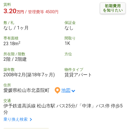
賃料
初期費用
3.20
を知りたい
/ 管理費等 4500円
万円
敷 / 礼
保証金
なし / 1ヶ月
なし
専有面積
間取り
2
1K
23.18m
所在階 / 階数
方位
2階 / 2階建
築年数
物件タイプ
2008年2月(築18年7ヶ月)
賃貸アパート
住所
愛媛県松山市北斎院町
地図
交通
伊予鉄道高浜線 松山市駅 バス25分/「中津」バス停 停歩5
分
乗り換え検索