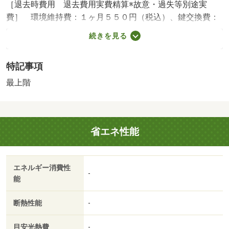
［退去時費用 退去費用実費精算※故意・過失等別途実
費］ 環境維持費：１ヶ月５５０円（税込）、鍵交換費：
ご契約時１６５００円（税込）、退去時清掃費：５２２５
続きを見る
０円（税込）、インターネット利用料：有料、更新手数
料：１６５００円（税込）、保証委託料：必要 ＮＯ：７
特記事項
５１７５１１２・賃貸保証等：加入要（家賃等の１００％
または１２０％）・オンライン内見も可能です♪自宅でも気
最上階
になる物件が見学できます！お友達紹介キャンペーンも実
施中！お気軽にお問い合わせください！！・バイク置場：
なし・駐輪場：有
省エネ性能
エネルギー消費性
-
能
断熱性能
-
目安光熱費
-