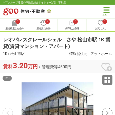
NTTグループ運営の不動産総合サイト goo住宅・不動産
0
1
0
0
最近検索した条件
最近見た物件
保存した条件
お気に入り
レオパレスクレールシェル さや 松山市駅 1K 賃
貸(賃貸マンション・アパート)
1K / 松山市駅
情報提供元
アットホーム
3.20
賃料
万円
/ 管理費等4500円
1
/
16