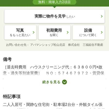
無料・簡単入力2項目
実際に物件を見学
したい
写真
初期費用
設備
をもっと見たい
を聞く
について聞く
お問い合わせ先
アパマンショップ松山北店 株式会社 三福綜合不動産
備考
［退去時費用 ハウスクリーニング代：６３８００円※故
意・過失等別途実費］ ＮＯ：５７４６７９７２・賃貸保
証等：加入要（初回：１００００円 毎月：月額賃料の
続きを見る
１％）・初期費用を抑えたお部屋をお探しいたします！！
保証人不要物件もご相談ください【来店予約可】お気軽に
特記事項
お問い合わせください！・バイク置場：有・駐輪場：有/消
毒施工料（課税対象） 17050円
二人入居可・閑静な住宅街・駐車場2台分・外観タイル張