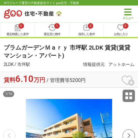
NTTグループ運営の不動産総合サイト goo住宅・不動産
0
1
0
0
最近検索した条件
最近見た物件
保存した条件
お気に入り
プラムガーデンＭａｒｙ 市坪駅 2LDK 賃貸(賃貸
マンション・アパート)
2LDK / 市坪駅
情報提供元
アットホーム
6.10
賃料
万円
/ 管理費等5200円
1
/
16