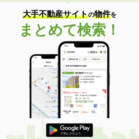
大手不動産サイト
物件
の
を
まとめて検索！