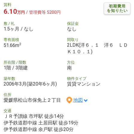
賃料
初期費用
6.10
を知りたい
/ 管理費等 5200円
万円
敷 / 礼
保証金
1.5ヶ月 / なし
なし
専有面積
間取り
2
2LDK(洋６．１ 洋６ ＬＤ
51.66m
Ｋ１０．１)
所在階 / 階数
方位
1階 / 3階建
南
築年数
物件タイプ
2006年3月(築20年6ヶ月)
賃貸マンション
住所
愛媛県松山市保免上２丁目
地図
交通
ＪＲ予讃線 市坪駅 徒歩14分
伊予鉄道郡中線 土居田駅 徒歩19分
伊予鉄道郡中線 余戸駅 徒歩20分