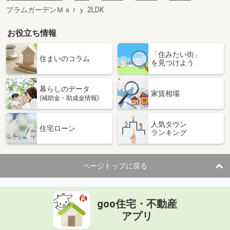
プラムガーデンＭａｒｙ 2LDK
お役立ち情報
「住みたい街」
住まいのコラム
を見つけよう
暮らしのデータ
家賃相場
(補助金・助成金情報)
人気タウン
住宅ローン
ランキング
ページトップに戻る
goo住宅・不動産
アプリ