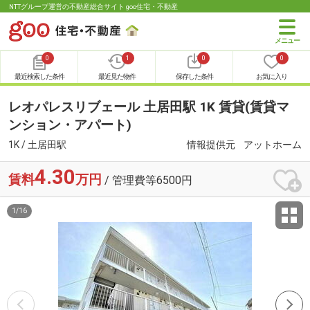
NTTグループ運営の不動産総合サイト goo住宅・不動産
0
1
0
0
最近検索した条件
最近見た物件
保存した条件
お気に入り
レオパレスリブェール 土居田駅 1K 賃貸(賃貸マ
ンション・アパート)
1K / 土居田駅
情報提供元
アットホーム
4.30
賃料
万円
/ 管理費等6500円
1
/
16