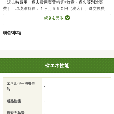
［退去時費用 退去費用実費精算※故意・過失等別途実
費］ 環境維持費：１ヶ月５５０円（税込）、鍵交換費：
ご契約時１６５００円（税込）、退去時清掃費：５２２５
続きを見る
０円（税込）、インターネット利用料：有料、更新手数
料：１６５００円（税込）、保証委託料：必要 ＮＯ：７
特記事項
０９６９３１３・賃貸保証等：加入要（家賃等の１００％
または１２０％）・オンライン内見も可能です♪自宅でも気
になる物件が見学できます！お友達紹介キャンペーンも実
施中！お気軽にお問い合わせください！！・バイク置場：
なし・駐輪場：有
省エネ性能
エネルギー消費性
-
能
断熱性能
-
目安光熱費
-