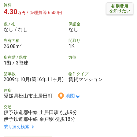
賃料
初期費用
4.30
を知りたい
/ 管理費等 6500円
万円
敷 / 礼
保証金
なし / なし
なし
専有面積
間取り
2
1K
26.08m
所在階 / 階数
方位
1階 / 3階建
築年数
物件タイプ
2009年10月(築16年11ヶ月)
賃貸マンション
住所
愛媛県松山市土居田町
地図
交通
伊予鉄道郡中線 土居田駅 徒歩9分
伊予鉄道郡中線 余戸駅 徒歩18分
乗り換え検索