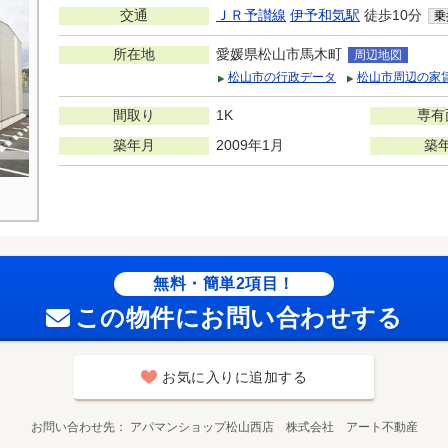
交通
ＪＲ予讃線
伊予和気駅
徒歩10分
乗
所在地
愛媛県松山市馬木町
周辺地図
松山市の行政データ
松山市周辺の家
間取り
1K
専有
築年月
2009年1月
築
無料・簡単2項目！
この物件にお問い合わせする
お気に入りに追加する
お問い合わせ先
アパマンショップ松山西店 株式会社 アート不動産