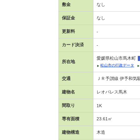
敷金
なし
保証金
なし
更新料
-
カード決済
-
愛媛県松山市馬木町
所在地
松山市の行政データ
交通
ＪＲ予讃線 伊予和気駅
建物名
レオパレス馬木
間取り
1K
専有面積
23.61㎡
建物構造
木造