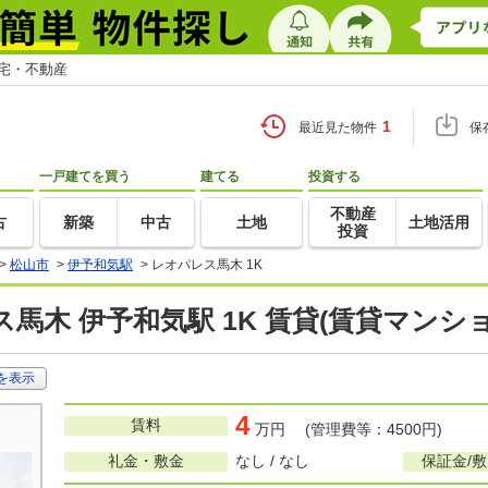
住宅・不動産
1
最近見た物件
保
一戸建てを買う
建てる
投資する
不動産
古
新築
中古
土地
土地活用
投資
>
松山市
>
伊予和気駅
>
レオパレス馬木 1K
馬木 伊予和気駅 1K 賃貸(賃貸マンシ
を表示
4
賃料
万円 (管理費等：4500円)
礼金・敷金
なし / なし
保証金/