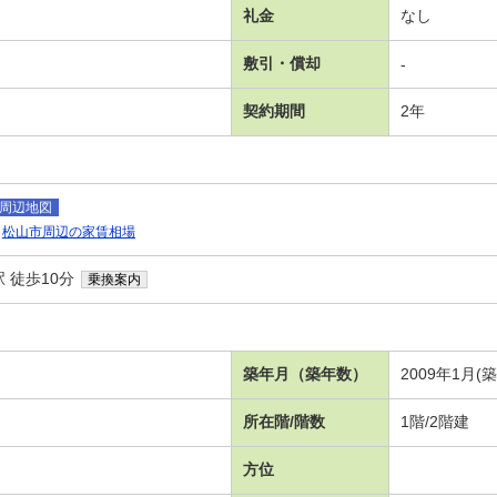
礼金
なし
敷引・償却
-
契約期間
2年
周辺地図
松山市周辺の家賃相場
 徒歩10分
乗換案内
築年月（築年数）
2009年1月(
所在階/階数
1階/2階建
方位