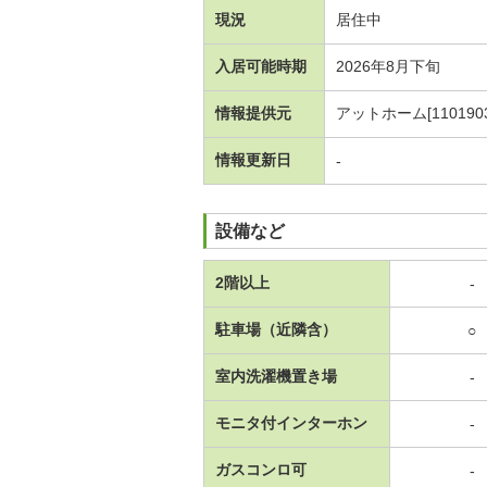
現況
居住中
入居可能時期
2026年8月下旬
情報提供元
アットホーム[1101903
情報更新日
-
設備など
2階以上
-
駐車場（近隣含）
○
室内洗濯機置き場
-
モニタ付インターホン
-
ガスコンロ可
-