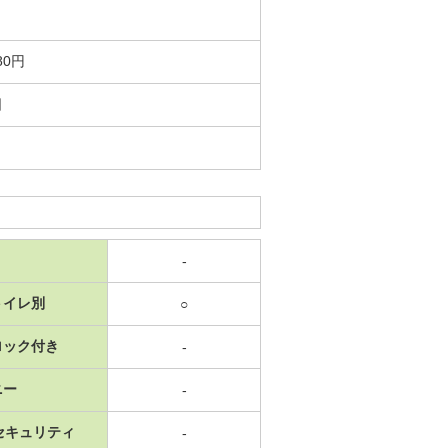
80円
日
-
トイレ別
○
ロック付き
-
ニー
-
セキュリティ
-