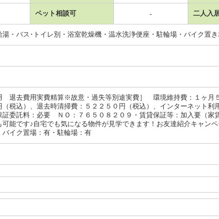
ペット相談可
二人入
-
給湯・バス･トイレ別・浴室乾燥機・温水洗浄便座・駐輪場・バイク置
用 退去費用実費精算※故意・過失等別途実費］ 環境維持費：１ヶ月
円（税込）、退去時清掃費：５２２５０円（税込）、インターネット利
保証委託料：必要 ＮＯ：７６５０８２０９・賃貸保証等：加入要（家
も可能です♪自宅でも気になる物件が見学できます！お友達紹介キャン
・バイク置場：有・駐輪場：有