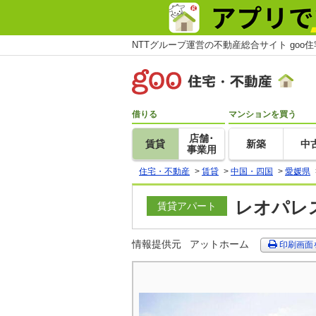
NTTグループ運営の不動産総合サイト goo
借りる
マンションを買う
店舗･
賃貸
新築
中
事業用
住宅・不動産
>
賃貸
>
中国・四国
>
愛媛県
レオパレス
賃貸アパート
情報提供元
アットホーム
印刷画面