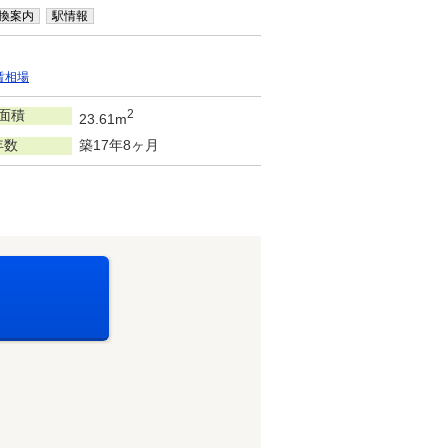
換案内
駅情報
賃相場
面積
2
23.61m
年数
築17年8ヶ月