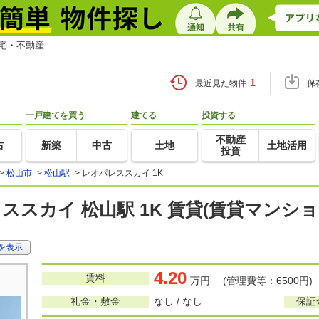
住宅・不動産
1
最近見た物件
保
一戸建てを買う
建てる
投資する
不動産
古
新築
中古
土地
土地活用
投資
>
松山市
>
松山駅
>
レオパレススカイ 1K
ススカイ 松山駅 1K 賃貸(賃貸マンシ
を表示
4.20
賃料
万円 (管理費等：6500円)
礼金・敷金
なし / なし
保証