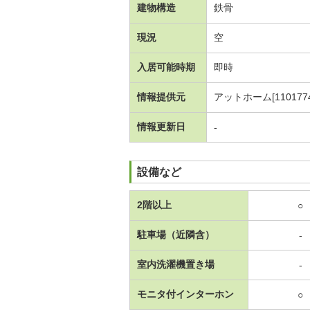
建物構造
鉄骨
現況
空
入居可能時期
即時
情報提供元
アットホーム[1101774
情報更新日
-
設備など
2階以上
○
駐車場（近隣含）
-
室内洗濯機置き場
-
モニタ付インターホン
○