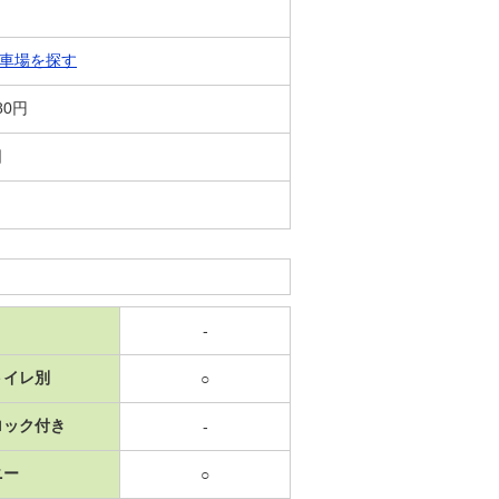
車場を探す
80円
日
-
トイレ別
○
ロック付き
-
ニー
○