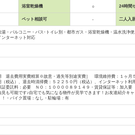
浴室乾燥機
24時間
○
ペット相談可
二人入
-
給湯・バルコニー・バス･トイレ別・都市ガス・浴室乾燥機・温水洗浄
インターネット対応
用 退去費用実費精算※故意・過失等別途実費］ 環境維持費：１ヶ月
円（税込）、退去時清掃費：５２２５０円（税込）、インターネット利
保証委託料：必要 ＮＯ：１００００８９１４９・賃貸保証等：加入要
内見も可能です♪自宅でも気になる物件が見学できます！お友達紹介キ
！！・バイク置場：なし・駐輪場：有