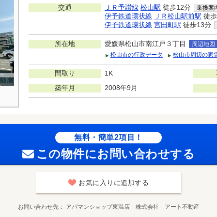
交通
ＪＲ予讃線
松山駅
徒歩12分
乗換案
伊予鉄道環状線
ＪＲ松山駅前駅
徒歩
伊予鉄道環状線
宮田町駅
徒歩13分
所在地
愛媛県松山市南江戸３丁目
周辺地図
松山市の行政データ
松山市周辺の家
間取り
1K
築年月
2008年9月
無料・簡単2項目！
この物件にお問い合わせする
お気に入りに追加する
お問い合わせ先
アパマンショップ東温店 株式会社 アート不動産