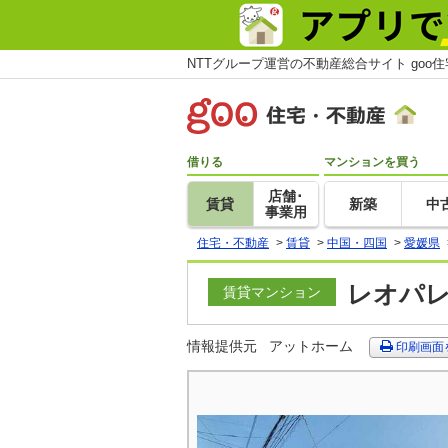
NTTグループ運営の不動産総合サイト goo
借りる
マンションを買う
店舗･
賃貸
新築
中
事業用
住宅・不動産
>
賃貸
>
中国・四国
>
愛媛県
レオパレ
賃貸マンション
情報提供元
アットホーム
印刷画面