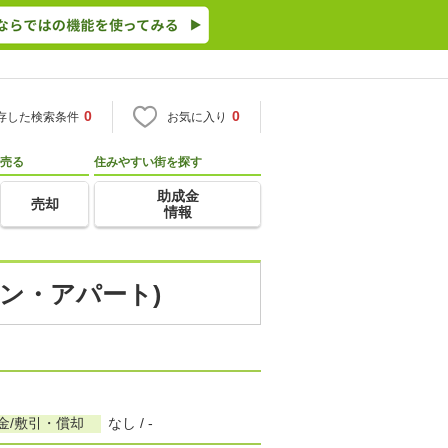
0
0
存した検索条件
お気に入り
売る
住みやすい街を探す
助成金
売却
情報
ョン・アパート)
金/敷引・償却
なし / -