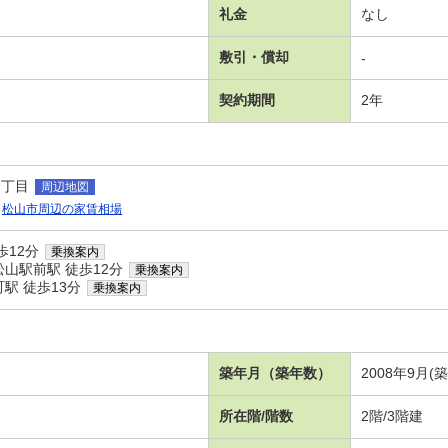
礼金
なし
敷引・償却
-
契約期間
2年
３丁目
周辺地図
松山市周辺の家賃相場
歩12分
乗換案内
山駅前駅 徒歩12分
乗換案内
駅 徒歩13分
乗換案内
築年月（築年数）
2008年9月(築
所在階/階数
2階/3階建