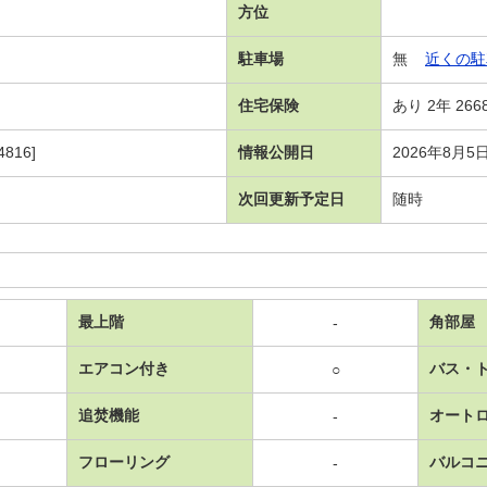
方位
駐車場
無
近くの駐
住宅保険
あり 2年 266
816]
情報公開日
2026年8月5
次回更新予定日
随時
最上階
角部屋
-
エアコン付き
バス・
○
追焚機能
オート
-
フローリング
バルコ
-