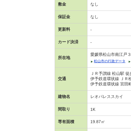
敷金
なし
保証金
なし
更新料
-
カード決済
-
愛媛県松山市南江戸
所在地
松山市の行政データ
ＪＲ予讃線 松山駅 徒
交通
伊予鉄道環状線 ＪＲ松
伊予鉄道環状線 宮田町
建物名
レオパレススカイ
間取り
1K
専有面積
19.87㎡