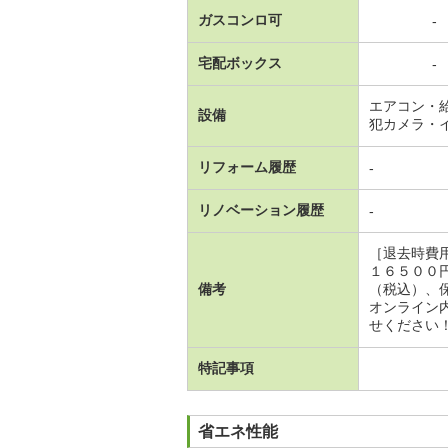
ガスコンロ可
-
宅配ボックス
-
エアコン・
設備
犯カメラ・
リフォーム履歴
-
リノベーション履歴
-
［退去時費
１６５００
備考
（税込）、
オンライン
せください
特記事項
省エネ性能