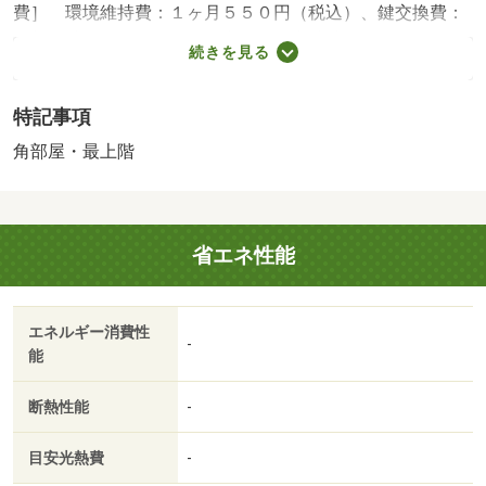
費］ 環境維持費：１ヶ月５５０円（税込）、鍵交換費：
ご契約時１６５００円（税込）、退去時清掃費：５２２５
続きを見る
０円（税込）、インターネット利用料：有料、更新手数
料：１６５００円（税込）、保証委託料：必要 ＮＯ：６
特記事項
９６３２００８・賃貸保証等：加入要（家賃等の１００％
または１２０％）・オンライン内見も可能です♪自宅でも気
角部屋・最上階
になる物件が見学できます！お友達紹介キャンペーンも実
施中！お気軽にお問い合わせください！！・バイク置場：
有・駐輪場：有
省エネ性能
エネルギー消費性
-
能
断熱性能
-
目安光熱費
-