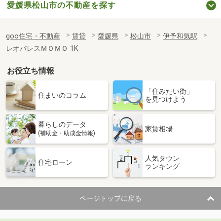
愛媛県松山市の不動産を探す
goo住宅・不動産
賃貸
愛媛県
松山市
伊予和気駅
レオパレスＭＯＭＯ 1K
お役立ち情報
「住みたい街」
住まいのコラム
を見つけよう
暮らしのデータ
家賃相場
(補助金・助成金情報)
人気タウン
住宅ローン
ランキング
ページトップに戻る