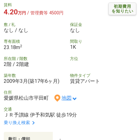
賃料
初期費用
4.20
を知りたい
/ 管理費等 4500円
万円
敷 / 礼
保証金
なし / なし
なし
専有面積
間取り
2
1K
23.18m
所在階 / 階数
方位
2階 / 2階建
築年数
物件タイプ
2009年3月(築17年6ヶ月)
賃貸アパート
住所
愛媛県松山市平田町
地図
交通
ＪＲ予讃線 伊予和気駅 徒歩19分
乗り換え検索
敷引・償却
-