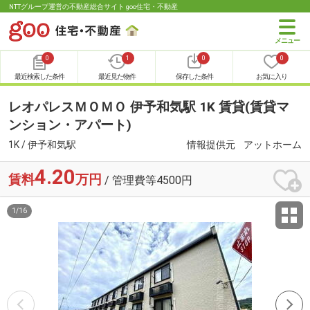
NTTグループ運営の不動産総合サイト goo住宅・不動産
0
1
0
0
最近検索した条件
最近見た物件
保存した条件
お気に入り
レオパレスＭＯＭＯ 伊予和気駅 1K 賃貸(賃貸マ
ンション・アパート)
1K / 伊予和気駅
情報提供元
アットホーム
4.20
賃料
万円
/ 管理費等4500円
1
/
16