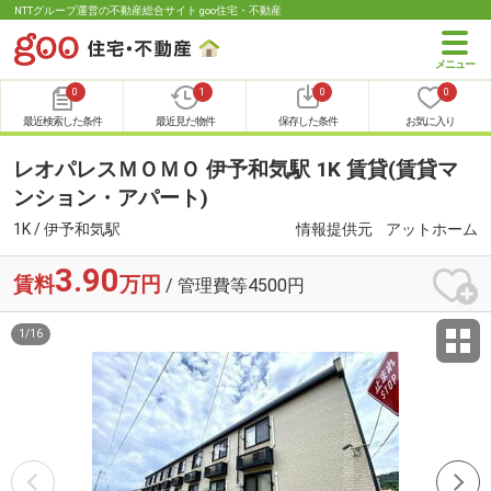
NTTグループ運営の不動産総合サイト goo住宅・不動産
0
1
0
0
最近検索した条件
最近見た物件
保存した条件
お気に入り
レオパレスＭＯＭＯ 伊予和気駅 1K 賃貸(賃貸マ
ンション・アパート)
1K / 伊予和気駅
情報提供元
アットホーム
3.90
賃料
万円
/ 管理費等4500円
1
/
16