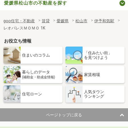
愛媛県松山市の不動産を探す
goo住宅・不動産
賃貸
愛媛県
松山市
伊予和気駅
レオパレスＭＯＭＯ 1K
お役立ち情報
「住みたい街」
住まいのコラム
を見つけよう
暮らしのデータ
家賃相場
(補助金・助成金情報)
人気タウン
住宅ローン
ランキング
ページトップに戻る