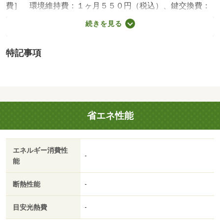
費］ 環境維持費：１ヶ月５５０円（税込）、鍵交換費：
ご契約時１６５００円（税込）、退去時清掃費：５２２５
続きを見る
０円（税込）、インターネット利用料：有料、更新手数
料：１６５００円（税込）、保証委託料：必要 ＮＯ：７
特記事項
６５７５３５５・賃貸保証等：加入要（家賃等の１００％
または１２０％）・オンライン内見も可能です♪自宅でも気
になる物件が見学できます！お友達紹介キャンペーンも実
施中！お気軽にお問い合わせください！！・バイク置場：
有・駐輪場：有
省エネ性能
エネルギー消費性
-
能
断熱性能
-
目安光熱費
-