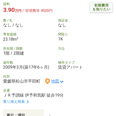
賃料
初期費用
3.90
を知りたい
/ 管理費等 4500円
万円
敷 / 礼
保証金
なし / なし
なし
専有面積
間取り
2
1K
23.18m
所在階 / 階数
方位
1階 / 2階建
築年数
物件タイプ
2009年3月(築17年6ヶ月)
賃貸アパート
住所
愛媛県松山市平田町
地図
交通
ＪＲ予讃線 伊予和気駅 徒歩19分
乗り換え検索
敷引・償却
-