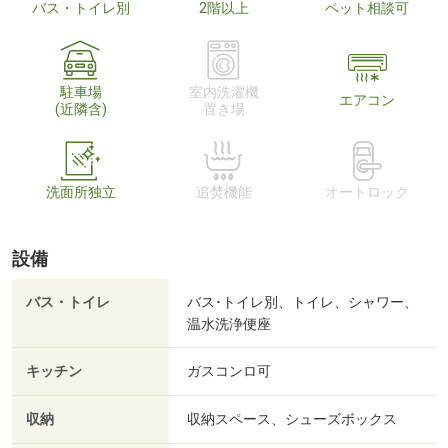
バス・トイレ別
2階以上
ペット相談可
駐車場
室内洗濯機
エアコン
(近隣含)
置き場
洗面所独立
追焚機能
オートロック
設備
バス・トイレ
バス･トイレ別、トイレ、シャワー、
温水洗浄便座
キッチン
ガスコンロ可
収納
収納スペース、シューズボックス