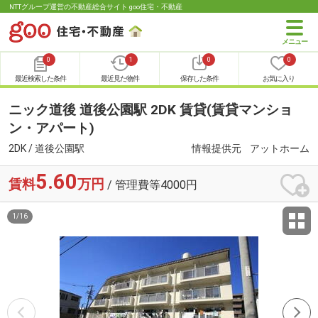
NTTグループ運営の不動産総合サイト goo住宅・不動産
0
1
0
0
最近検索した条件
最近見た物件
保存した条件
お気に入り
ニック道後 道後公園駅 2DK 賃貸(賃貸マンショ
ン・アパート)
2DK / 道後公園駅
情報提供元
アットホーム
5.60
賃料
万円
/ 管理費等4000円
1
/
16