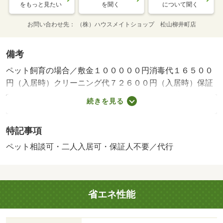
をもっと見たい
を聞く
について聞く
お問い合わせ先
（株）ハウスメイトショップ 松山柳井町店
備考
ペット飼育の場合／敷金１０００００円消毒代１６５００
円（入居時）クリーニング代７２６００円（入居時）保証
会社利用必須更新事務手数料２．４２万円・賃貸保証等：
続きを見る
加入要（初回総賃料の１００％、１０，０００円／年の更
新料）・鍵交換代：あり１６，５００円～・維持費等：町
特記事項
内会費２５０円／月・ペット条件：小型犬・猫飼育可（２
匹以上は要・【ＬＩＮＥ対応可】★松山柳井町店へご来店
ペット相談可・二人入居可・保証人不要／代行
をお待ちしております【ＬＩＮＥ対応可】お部屋探しはハ
ウスメイトショップ松山柳井町店へ、お気軽にご相談くだ
さいませ。・仲介手数料：６１，６００円
省エネ性能