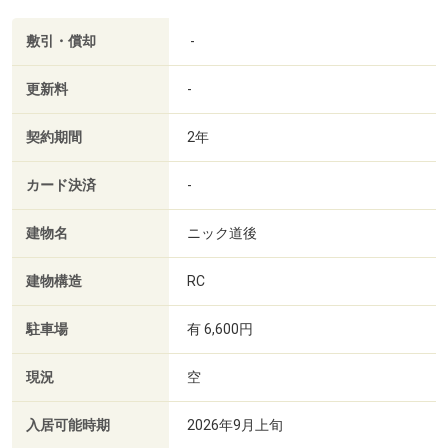
敷引・償却
-
更新料
-
契約期間
2年
カード決済
-
建物名
ニック道後
建物構造
RC
駐車場
有 6,600円
現況
空
入居可能時期
2026年9月上旬