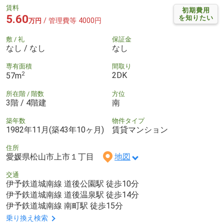
賃料
初期費用
5.60
を知りたい
/ 管理費等 4000円
万円
敷 / 礼
保証金
なし / なし
なし
専有面積
間取り
2
2DK
57m
所在階 / 階数
方位
3階 / 4階建
南
築年数
物件タイプ
1982年11月(築43年10ヶ月)
賃貸マンション
住所
愛媛県松山市上市１丁目
地図
交通
伊予鉄道城南線 道後公園駅 徒歩10分
伊予鉄道城南線 道後温泉駅 徒歩14分
伊予鉄道城南線 南町駅 徒歩15分
乗り換え検索