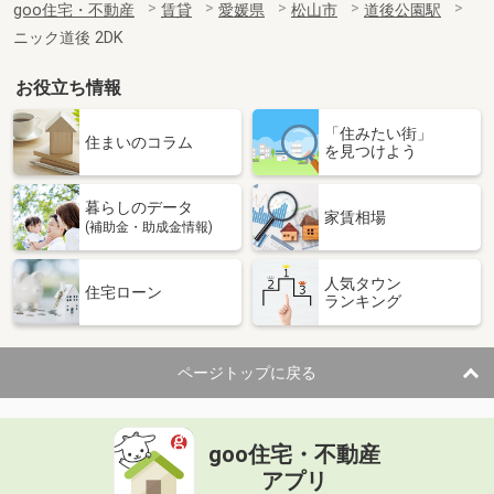
goo住宅・不動産
賃貸
愛媛県
松山市
道後公園駅
ニック道後 2DK
お役立ち情報
「住みたい街」
住まいのコラム
を見つけよう
暮らしのデータ
家賃相場
(補助金・助成金情報)
人気タウン
住宅ローン
ランキング
ページトップに戻る
goo住宅・不動産
アプリ