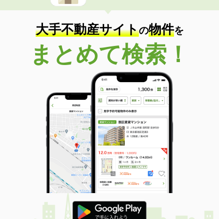
大手不動産サイト
物件
の
を
まとめて検索！