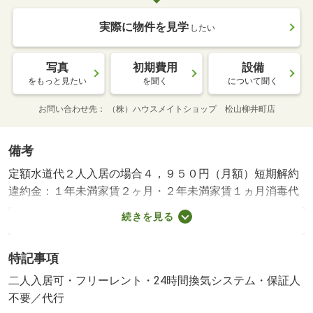
実際に物件を見学
したい
写真
初期費用
設備
をもっと見たい
を聞く
について聞く
お問い合わせ先
（株）ハウスメイトショップ 松山柳井町店
備考
定額水道代２人入居の場合４，９５０円（月額）短期解約
違約金：１年未満家賃２ヶ月・２年未満家賃１ヵ月消毒代
１６５００円（入居時）クリーニング代５８３００円（入
続きを見る
居時）保証会社利用必須更新事務手数料２．４２万円・賃
貸保証等：加入要（初回総賃料の１００％、１０，０００
特記事項
円／年の更新料）・鍵交換代：あり１６，５００円～・維
持費等：水道代３，１９０円／月・Ｎサポート１，２１０
二人入居可・フリーレント・24時間換気システム・保証人
円／月・町内会費３００円／月・フリーレントあり：１ヶ
不要／代行