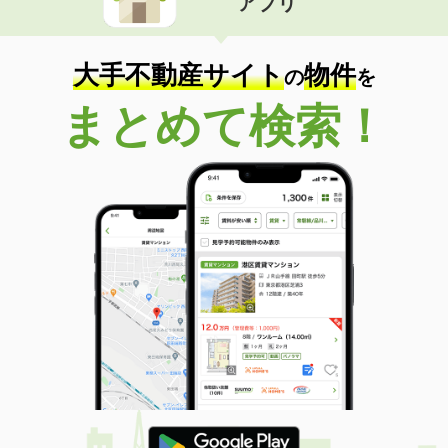
アプリ
大手不動産サイト
物件
の
を
まとめて検索！