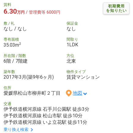
賃料
初期費用
6.30
を知りたい
/ 管理費等 6000円
万円
敷 / 礼
保証金
なし / なし
なし
専有面積
間取り
2
1LDK
35.03m
所在階 / 階数
方位
6階 / 7階建
北東
築年数
物件タイプ
2017年3月(築9年6ヶ月)
賃貸マンション
住所
愛媛県松山市柳井町２丁目
地図
交通
伊予鉄道横河原線 石手川公園駅 徒歩3分
伊予鉄道横河原線 松山市駅 徒歩10分
伊予鉄道横河原線 いよ立花駅 徒歩11分
乗り換え検索