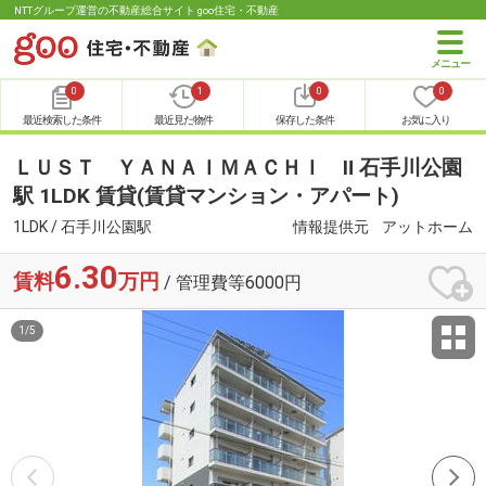
NTTグループ運営の不動産総合サイト goo住宅・不動産
0
1
0
0
最近検索した条件
最近見た物件
保存した条件
お気に入り
ＬＵＳＴ ＹＡＮＡＩＭＡＣＨＩ Ⅱ 石手川公園
駅 1LDK 賃貸(賃貸マンション・アパート)
1LDK / 石手川公園駅
情報提供元
アットホーム
6.30
賃料
万円
/ 管理費等6000円
1
/
5