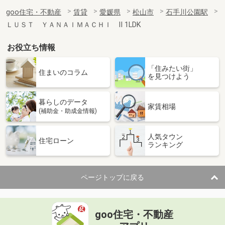
goo住宅・不動産
賃貸
愛媛県
松山市
石手川公園駅
ＬＵＳＴ ＹＡＮＡＩＭＡＣＨＩ Ⅱ 1LDK
お役立ち情報
「住みたい街」
住まいのコラム
を見つけよう
暮らしのデータ
家賃相場
(補助金・助成金情報)
人気タウン
住宅ローン
ランキング
ページトップに戻る
goo住宅・不動産