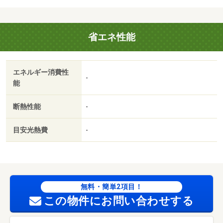
月・★ハウスメイト０得プラン★敷金０・礼金０・家賃１
ヶ月フリーレント★初期費用抑えることができます♪詳し
くはお気軽にお問合せください♪・仲介手数料：不要
省エネ性能
エネルギー消費性
-
能
断熱性能
-
目安光熱費
-
無料・簡単2項目！
この物件にお問い合わせする