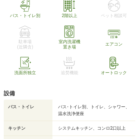
バス・トイレ別
2階以上
ペット相談可
駐車場
室内洗濯機
エアコン
(近隣含)
置き場
洗面所独立
追焚機能
オートロック
設備
バス・トイレ
バス･トイレ別、トイレ、シャワー、
温水洗浄便座
キッチン
システムキッチン、コンロ2口以上