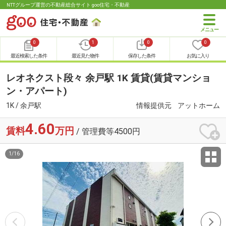
NTTグループ運営の不動産総合サイト goo住宅・不動産
0
1
0
0
最近検索した条件
最近見た物件
保存した条件
お気に入り
レオネクスト段々 余戸駅 1K 賃貸(賃貸マンショ
ン・アパート)
1K / 余戸駅
情報提供元
アットホーム
4.60
賃料
万円
/ 管理費等4500円
1
/
16