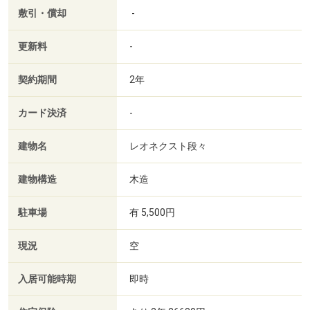
敷引・償却
-
更新料
-
契約期間
2年
カード決済
-
建物名
レオネクスト段々
建物構造
木造
駐車場
有 5,500円
現況
空
入居可能時期
即時