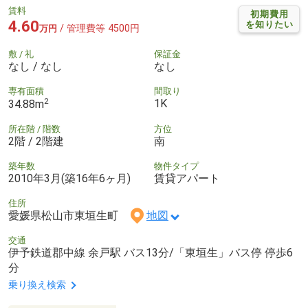
賃料
初期費用
4.60
を知りたい
/ 管理費等 4500円
万円
敷 / 礼
保証金
なし / なし
なし
専有面積
間取り
2
1K
34.88m
所在階 / 階数
方位
2階 / 2階建
南
築年数
物件タイプ
2010年3月(築16年6ヶ月)
賃貸アパート
住所
愛媛県松山市東垣生町
地図
交通
伊予鉄道郡中線 余戸駅 バス13分/「東垣生」バス停 停歩6
分
乗り換え検索