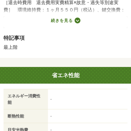
［退去時費用 退去費用実費精算※故意・過失等別途実
費］ 環境維持費：１ヶ月５５０円（税込）、鍵交換費：
ご契約時１６５００円（税込）、退去時清掃費：５２２５
続きを見る
０円（税込）、インターネット利用料：有料、更新手数
料：１６５００円（税込）、保証委託料：必要 ＮＯ：７
特記事項
１５４１８９８・賃貸保証等：加入要（家賃等の１００％
または１２０％）・オンライン内見も可能です♪自宅でも気
最上階
になる物件が見学できます！お友達紹介キャンペーンも実
施中！お気軽にお問い合わせください！！・バイク置場：
なし・駐輪場：有
省エネ性能
エネルギー消費性
-
能
断熱性能
-
目安光熱費
-