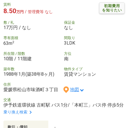
賃料
初期費用
8.50
を知りたい
/ 管理費等 なし
万円
敷 / 礼
保証金
17万円 / なし
なし
専有面積
間取り
2
3LDK
63m
所在階 / 階数
方位
10階 / 11階建
南
築年数
物件タイプ
1988年1月(築38年8ヶ月)
賃貸マンション
住所
愛媛県松山市味酒町３丁目
地図
交通
伊予鉄道環状線 古町駅 バス1分/「本町三」バス停 停歩5分
乗り換え検索
敷引・償却
-