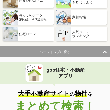
住まいのコラム
を見つけよう
暮らしのデータ
家賃相場
(補助金・助成金情報)
人気タウン
住宅ローン
ランキング
ページトップに戻る
goo住宅・不動産
アプリ
大手不動産サイト
物件
の
を
まとめて検索！