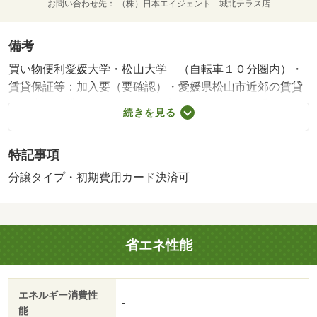
お問い合わせ先
（株）日本エイジェント 城北テラス店
備考
買い物便利愛媛大学・松山大学 （自転車１０分圏内）・
賃貸保証等：加入要（要確認）・愛媛県松山市近郊の賃貸
不動産、賃貸マンションならお部屋さがし物語。愛媛県下
続きを見る
ナンバーワンの情報量で、あなたにあった賃貸不動産、賃
貸マンションがきっと見つかります。・駐輪場：有・仲介
特記事項
手数料：１．１ヶ月
分譲タイプ・初期費用カード決済可
省エネ性能
エネルギー消費性
-
能