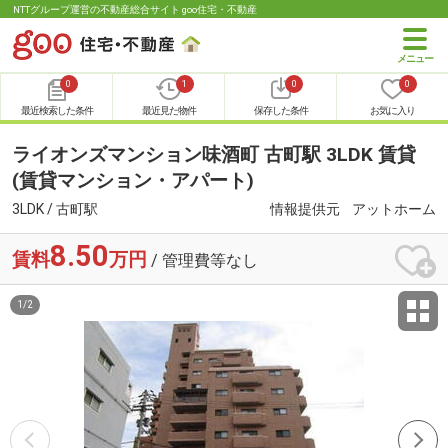
NTTグループ運営の不動産総合サイト goo住宅・不動産
0
1
0
0
最近検索した条件
最近見た物件
保存した条件
お気に入り
ライオンズマンション味酒町 古町駅 3LDK 賃貸
(賃貸マンション・アパート)
3LDK / 古町駅
情報提供元
アットホーム
8.50
賃料
万円
/ 管理費等なし
1
/
2