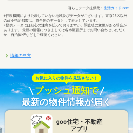
暮らしデータ提供元：
生活ガイド.com
※行政機関により公表していない地域及びデータがございます。東京23区以外
の政令指定都市は、市全体のデータとして表示しています。
※提供データには細心の注意を払っておりますが、調査後に変更がある場合が
あります。 最新の情報につきましては各市区役所までお問い合わせいただく
か、自治体HPなどをご確認ください。
情報の見方
お気に入りの物件を見逃さない！
プッシュ通知で
最新の物件情報が届く
goo住宅・不動産
アプリ