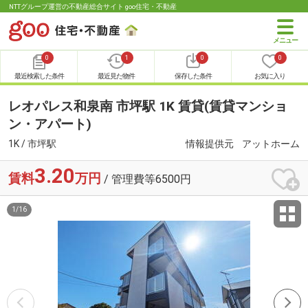
NTTグループ運営の不動産総合サイト goo住宅・不動産
0
1
0
0
最近検索した条件
最近見た物件
保存した条件
お気に入り
レオパレス和泉南 市坪駅 1K 賃貸(賃貸マンショ
ン・アパート)
1K / 市坪駅
情報提供元
アットホーム
3.20
賃料
万円
/ 管理費等6500円
1
/
16