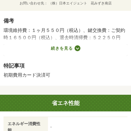
お問い合わせ先
（株）日本エイジェント 花みずき南店
備考
環境維持費：１ヶ月５５０円（税込）、鍵交換費：ご契約
時１６５００円（税込）、退去時清掃費：５２２５０円
（税込）、インターネット利用料：有料、更新手数料：１
続きを見る
６５００円（税込）、保証委託料：必要、引落手数料：５
２４円（税込）・賃貸保証等：加入要（要確認）・愛媛県
特記事項
松山市近郊の賃貸不動産、賃貸マンションならお部屋さが
し物語。愛媛県下ナンバーワンの情報量で、あなたにあっ
初期費用カード決済可
た賃貸不動産、賃貸マンションがきっと見つかります。・
駐輪場：有・仲介手数料：不要
省エネ性能
エネルギー消費性
-
能