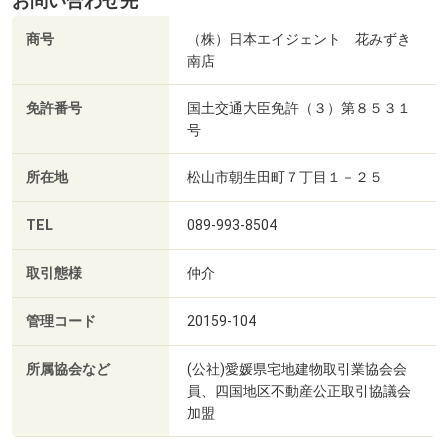
お問い合わせ先
商号
（株）日本エイジェント 花みずき
南店
免許番号
国土交通大臣免許（３）第８５３１
号
所在地
松山市朝生田町７丁目１－２５
TEL
089-993-8504
取引態様
仲介
管理コード
20159-104
所属協会など
(公社)愛媛県宅地建物取引業協会会
員、四国地区不動産公正取引協議会
加盟