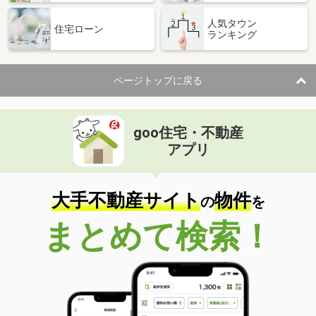
人気タウン
住宅ローン
ランキング
ページトップに戻る
goo住宅・不動産
アプリ
大手不動産サイト
物件
の
を
まとめて検索！