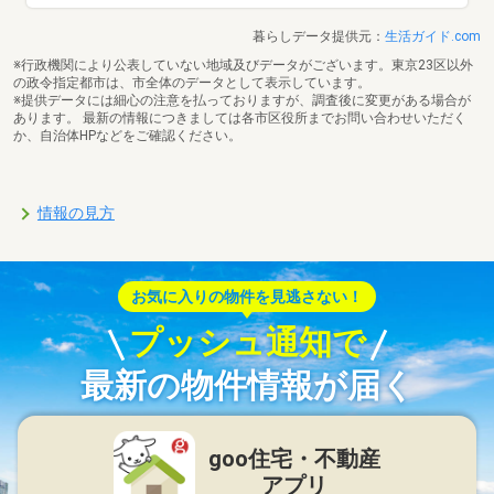
暮らしデータ提供元：
生活ガイド.com
※行政機関により公表していない地域及びデータがございます。東京23区以外
の政令指定都市は、市全体のデータとして表示しています。
※提供データには細心の注意を払っておりますが、調査後に変更がある場合が
あります。 最新の情報につきましては各市区役所までお問い合わせいただく
か、自治体HPなどをご確認ください。
情報の見方
お気に入りの物件を見逃さない！
プッシュ通知で
最新の物件情報が届く
goo住宅・不動産
アプリ