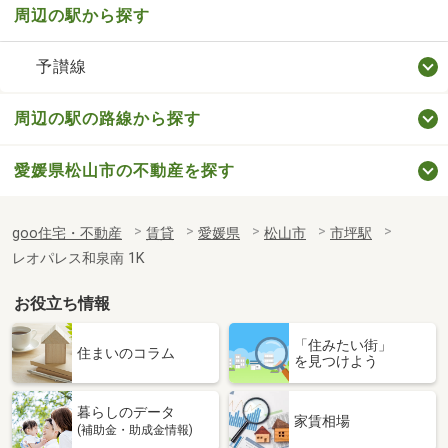
周辺の駅から探す
予讃線
周辺の駅の路線から探す
愛媛県松山市の不動産を探す
goo住宅・不動産
賃貸
愛媛県
松山市
市坪駅
レオパレス和泉南 1K
お役立ち情報
「住みたい街」
住まいのコラム
を見つけよう
暮らしのデータ
家賃相場
(補助金・助成金情報)