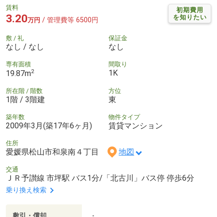
賃料
初期費用
3.20
を知りたい
/ 管理費等 6500円
万円
敷 / 礼
保証金
なし / なし
なし
専有面積
間取り
2
1K
19.87m
所在階 / 階数
方位
1階 / 3階建
東
築年数
物件タイプ
2009年3月(築17年6ヶ月)
賃貸マンション
住所
愛媛県松山市和泉南４丁目
地図
交通
ＪＲ予讃線 市坪駅 バス1分/「北古川」バス停 停歩6分
乗り換え検索
敷引・償却
-