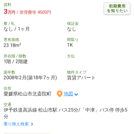
賃料
初期費用
3
を知りたい
/ 管理費等 4500円
万円
敷 / 礼
保証金
なし / 1ヶ月
なし
専有面積
間取り
2
1K
23.18m
所在階 / 階数
方位
1階 / 2階建
築年数
物件タイプ
2008年2月(築18年7ヶ月)
賃貸アパート
住所
愛媛県松山市北斎院町
地図
交通
伊予鉄道高浜線 松山市駅 バス25分/「中津」バス停 停歩5
分
乗り換え検索