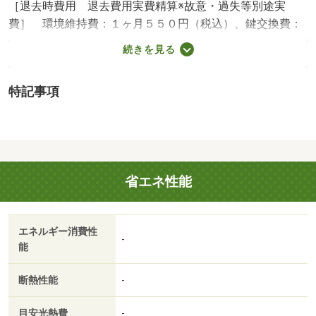
［退去時費用 退去費用実費精算※故意・過失等別途実
費］ 環境維持費：１ヶ月５５０円（税込）、鍵交換費：
ご契約時１６５００円（税込）、退去時清掃費：５２２５
続きを見る
０円（税込）、インターネット利用料：有料、更新手数
料：１６５００円（税込）、保証委託料：必要 ＮＯ：６
特記事項
９６１７９４２・賃貸保証等：加入要（家賃等の１００％
または１２０％）・オンライン内見も可能です♪自宅でも気
になる物件が見学できます！お友達紹介キャンペーンも実
施中！お気軽にお問い合わせください！！・バイク置場：
なし・駐輪場：有
省エネ性能
エネルギー消費性
-
能
断熱性能
-
目安光熱費
-