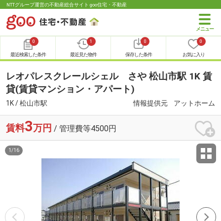
NTTグループ運営の不動産総合サイト goo住宅・不動産
0
1
0
0
最近検索した条件
最近見た物件
保存した条件
お気に入り
レオパレスクレールシェル さや 松山市駅 1K 賃
貸(賃貸マンション・アパート)
1K / 松山市駅
情報提供元
アットホーム
3
賃料
万円
/ 管理費等4500円
1
/
16