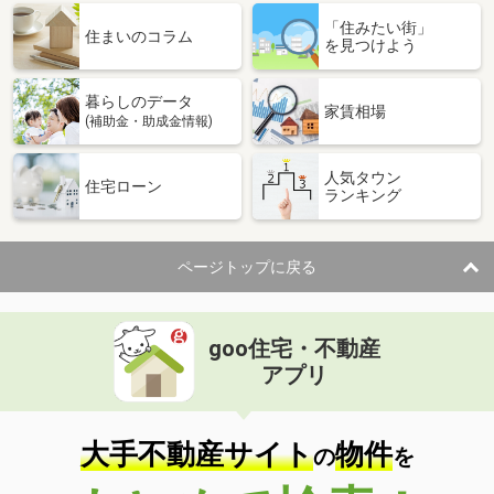
「住みたい街」
住まいのコラム
を見つけよう
暮らしのデータ
家賃相場
(補助金・助成金情報)
人気タウン
住宅ローン
ランキング
ページトップに戻る
goo住宅・不動産
アプリ
大手不動産サイト
物件
の
を