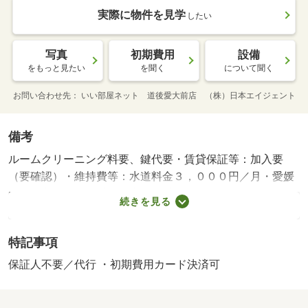
実際に物件を見学
したい
写真
初期費用
設備
をもっと見たい
を聞く
について聞く
お問い合わせ先
いい部屋ネット 道後愛大前店 （株）日本エイジェント
備考
ルームクリーニング料要、鍵代要・賃貸保証等：加入要
（要確認）・維持費等：水道料金３，０００円／月・愛媛
県松山市近郊の賃貸不動産、賃貸マンションならお部屋さ
続きを見る
がし物語。愛媛県下ナンバーワンの情報量で、あなたにあ
った賃貸不動産、賃貸マンションがきっと見つかりま
特記事項
す。・駐輪場：有・仲介手数料：１．１ヶ月
保証人不要／代行 ・初期費用カード決済可