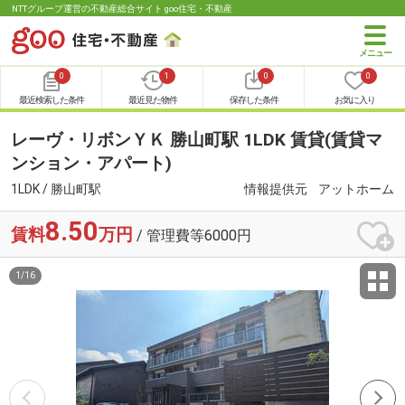
NTTグループ運営の不動産総合サイト goo住宅・不動産
0
1
0
0
最近検索した条件
最近見た物件
保存した条件
お気に入り
レーヴ・リボンＹＫ 勝山町駅 1LDK 賃貸(賃貸マ
ンション・アパート)
1LDK / 勝山町駅
情報提供元
アットホーム
8.50
賃料
万円
/ 管理費等6000円
1
/
16