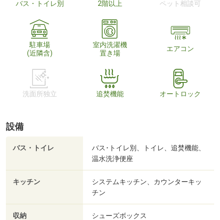
バス・トイレ別
2階以上
ペット相談可
駐車場
室内洗濯機
エアコン
(近隣含)
置き場
洗面所独立
追焚機能
オートロック
設備
バス・トイレ
バス･トイレ別、トイレ、追焚機能、
温水洗浄便座
キッチン
システムキッチン、カウンターキッ
チン
収納
シューズボックス