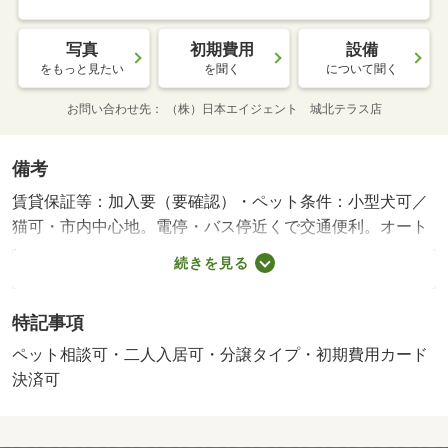
写真
初期費用
設備
をもっと見たい
を聞く
について聞く
お問い合わせ先
（株）日本エイジェント 城北テラス店
備考
賃貸保証等：加入要（要確認）・ペット条件：小型犬可／
猫可・市内中心地。電停・バス停近くで交通便利。オート
ロック・インターネット対応分譲マンションです。・バイ
続きを見る
ク置場：有・駐輪場：有・仲介手数料：１．１ヶ月
特記事項
ペット相談可・二人入居可・分譲タイプ・初期費用カード
決済可