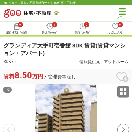
NTTグループ運営の不動産総合サイト goo住宅・不動産
0
1
0
0
最近検索した条件
最近見た物件
保存した条件
お気に入り
グランディア大手町壱番館 3DK 賃貸(賃貸マンシ
ョン・アパート)
3DK / -
情報提供元
アットホーム
8.50
賃料
万円
/ 管理費等なし
1
/
2