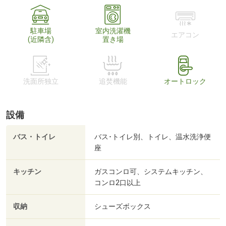
駐車場
室内洗濯機
エアコン
(近隣含)
置き場
洗面所独立
追焚機能
オートロック
設備
バス・トイレ
バス･トイレ別、トイレ、温水洗浄便
座
キッチン
ガスコンロ可、システムキッチン、
コンロ2口以上
収納
シューズボックス