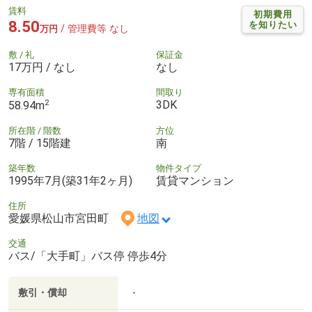
賃料
初期費用
8.50
を知りたい
/ 管理費等 なし
万円
敷 / 礼
保証金
17万円 / なし
なし
専有面積
間取り
2
3DK
58.94m
所在階 / 階数
方位
7階 / 15階建
南
築年数
物件タイプ
1995年7月(築31年2ヶ月)
賃貸マンション
住所
愛媛県松山市宮田町
地図
交通
バス/「大手町」バス停 停歩4分
敷引・償却
-