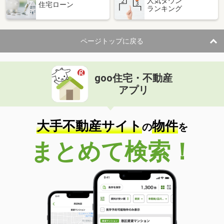
人気タウン
住宅ローン
ランキング
ページトップに戻る
goo住宅・不動産
アプリ
大手不動産サイト
物件
の
を
まとめて検索！