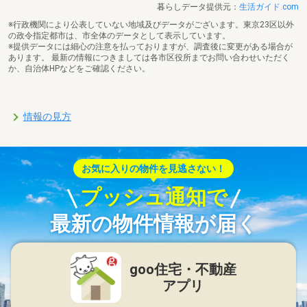
暮らしデータ提供元：
生活ガイド.com
※行政機関により公表していない地域及びデータがございます。東京23区以外
の政令指定都市は、市全体のデータとして表示しています。
※提供データには細心の注意を払っておりますが、調査後に変更がある場合が
あります。 最新の情報につきましては各市区役所までお問い合わせいただく
か、自治体HPなどをご確認ください。
情報の見方
お気に入りの物件を見逃さない！
プッシュ通知で
最新の物件情報が届く
goo住宅・不動産
アプリ