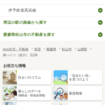
伊予鉄道高浜線
周辺の駅の路線から探す
愛媛県松山市の不動産を探す
goo住宅・不動産
賃貸
愛媛県
松山市
山西駅
寿ハイツ（祓川） 2LDK
お役立ち情報
「住みたい街」
住まいのコラム
を見つけよう
暮らしのデータ
家賃相場
(補助金・助成金情報)