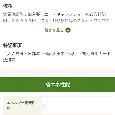
備考
賃貸保証等：加入要（エー・ギャランティー株式会社初
回：３５０００円。継続：月額賃料等の２％）・ワンフロ
アに２世帯の贅沢な造り、お部屋全体が明るいです。さま
続きを見る
ざまな間取りをご用意、どのお部屋も収納力があり手頃な
家賃で設備も整っています。スーパー・コンビニ・交通機
特記事項
関徒歩圏内、日々の生活も便利です。・駐輪場：有・仲介
手数料：１．１ヶ月
二人入居可・角部屋・保証人不要／代行 ・初期費用カード
決済可
省エネ性能
エネルギー消費性
-
能