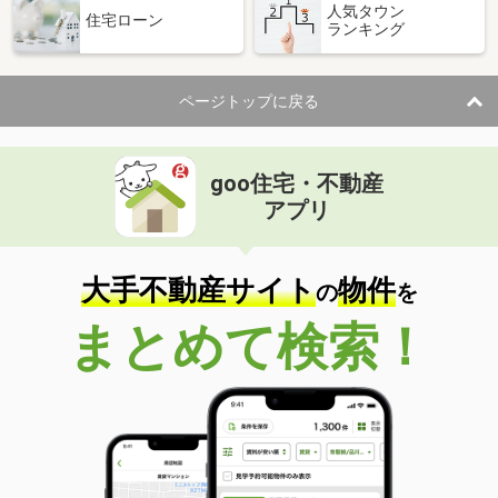
人気タウン
住宅ローン
ランキング
ページトップに戻る
goo住宅・不動産
アプリ
大手不動産サイト
物件
の
を
まとめて検索！