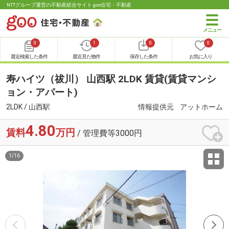
NTTグループ運営の不動産総合サイト goo住宅・不動産
0
1
0
0
最近検索した条件
最近見た物件
保存した条件
お気に入り
寿ハイツ（祓川） 山西駅 2LDK 賃貸(賃貸マンシ
ョン・アパート)
2LDK / 山西駅
情報提供元
アットホーム
4.80
賃料
万円
/ 管理費等3000円
1
/
16