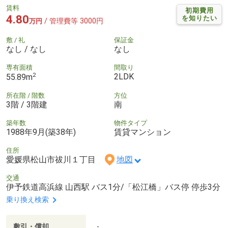
賃料
初期費用
4.80
を知りたい
/ 管理費等 3000円
万円
敷 / 礼
保証金
なし / なし
なし
専有面積
間取り
2
2LDK
55.89m
所在階 / 階数
方位
3階 / 3階建
南
築年数
物件タイプ
1988年9月(築38年)
賃貸マンション
住所
愛媛県松山市祓川１丁目
地図
交通
伊予鉄道高浜線 山西駅 バス1分/「松江橋」バス停 停歩3分
乗り換え検索
敷引・償却
-