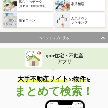
暮らしのデータ
家賃相場
(補助金・助成金情報)
人気タウン
住宅ローン
ランキング
ページトップに戻る
goo住宅・不動産
アプリ
大手不動産サイト
物件
の
を
まとめて検索！