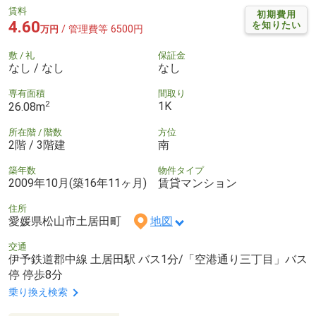
賃料
初期費用
4.60
を知りたい
/ 管理費等 6500円
万円
敷 / 礼
保証金
なし / なし
なし
専有面積
間取り
2
1K
26.08m
所在階 / 階数
方位
2階 / 3階建
南
築年数
物件タイプ
2009年10月(築16年11ヶ月)
賃貸マンション
住所
愛媛県松山市土居田町
地図
交通
伊予鉄道郡中線 土居田駅 バス1分/「空港通り三丁目」バス
停 停歩8分
乗り換え検索