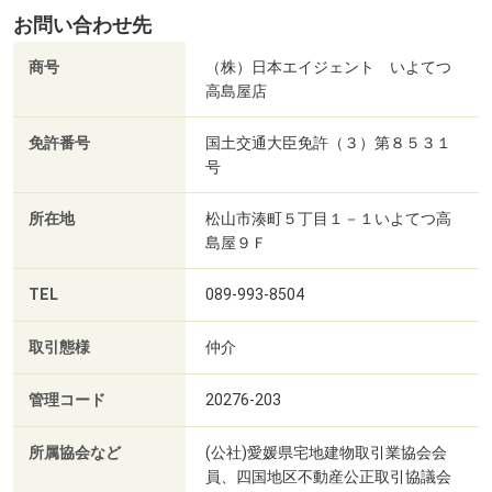
お問い合わせ先
商号
（株）日本エイジェント いよてつ
高島屋店
免許番号
国土交通大臣免許（３）第８５３１
号
所在地
松山市湊町５丁目１－１いよてつ高
島屋９Ｆ
TEL
089-993-8504
取引態様
仲介
管理コード
20276-203
所属協会など
(公社)愛媛県宅地建物取引業協会会
員、四国地区不動産公正取引協議会