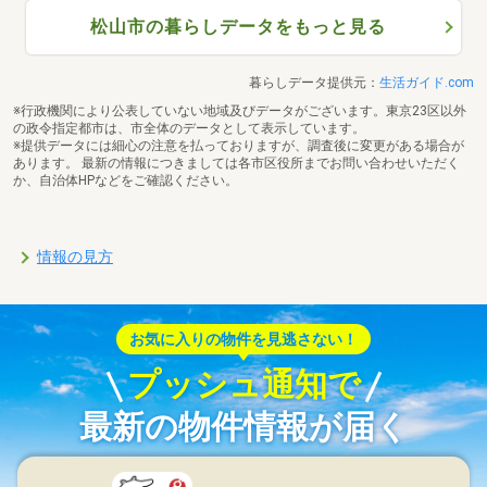
松山市の暮らしデータをもっと見る
暮らしデータ提供元：
生活ガイド.com
※行政機関により公表していない地域及びデータがございます。東京23区以外
の政令指定都市は、市全体のデータとして表示しています。
※提供データには細心の注意を払っておりますが、調査後に変更がある場合が
あります。 最新の情報につきましては各市区役所までお問い合わせいただく
か、自治体HPなどをご確認ください。
情報の見方
お気に入りの物件を見逃さない！
プッシュ通知で
最新の物件情報が届く