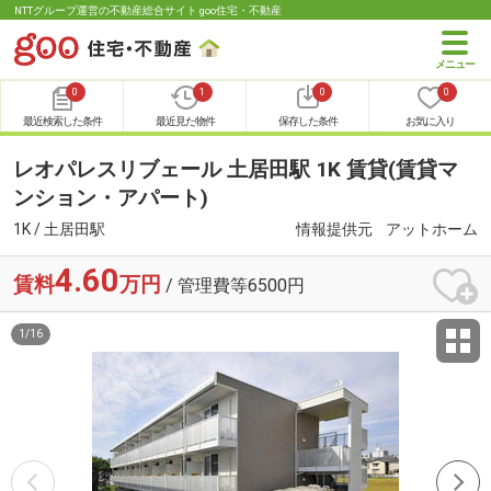
NTTグループ運営の不動産総合サイト goo住宅・不動産
0
1
0
0
最近検索した条件
最近見た物件
保存した条件
お気に入り
レオパレスリブェール 土居田駅 1K 賃貸(賃貸マ
ンション・アパート)
1K / 土居田駅
情報提供元
アットホーム
4.60
賃料
万円
/ 管理費等6500円
1
/
16