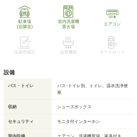
駐車場
室内洗濯機
エアコン
(近隣含)
置き場
洗面所独立
追焚機能
オートロック
設備
バス・トイレ
バス･トイレ別、トイレ、温水洗浄便
座
収納
シューズボックス
セキュリティ
モニタ付インターホン
室内設備
エアコン、洗濯機置場、家具付き、