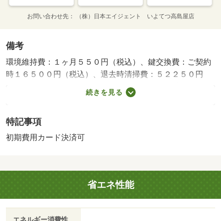
お問い合わせ先
（株）日本エイジェント いよてつ高島屋店
備考
環境維持費：１ヶ月５５０円（税込）、鍵交換費：ご契約
時１６５００円（税込）、退去時清掃費：５２２５０円
（税込）、インターネット利用料：有料、更新手数料：１
続きを見る
６５００円（税込）、保証委託料：必要、引落手数料：５
２４円（税込）・賃貸保証等：加入要（要確認）・愛媛県
特記事項
松山市近郊の賃貸不動産、賃貸マンションならお部屋さが
し物語。愛媛県下ナンバーワンの情報量で、あなたにあっ
初期費用カード決済可
た賃貸不動産、賃貸マンションがきっと見つかります。・
駐輪場：有・仲介手数料：不要
省エネ性能
エネルギー消費性