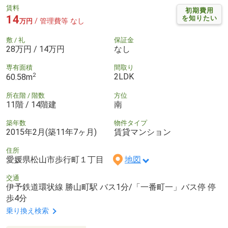
賃料
初期費用
14
を知りたい
/ 管理費等 なし
万円
敷 / 礼
保証金
28万円 / 14万円
なし
専有面積
間取り
2
2LDK
60.58m
所在階 / 階数
方位
11階 / 14階建
南
築年数
物件タイプ
2015年2月(築11年7ヶ月)
賃貸マンション
住所
愛媛県松山市歩行町１丁目
地図
交通
伊予鉄道環状線 勝山町駅 バス1分/「一番町一」バス停 停
歩4分
乗り換え検索