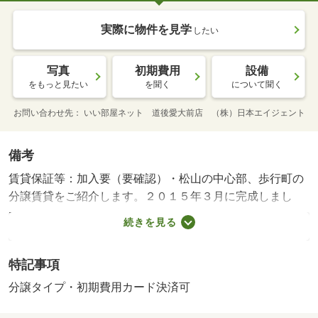
実際に物件を見学
したい
写真
初期費用
設備
をもっと見たい
を聞く
について聞く
お問い合わせ先
いい部屋ネット 道後愛大前店 （株）日本エイジェント
備考
賃貸保証等：加入要（要確認）・松山の中心部、歩行町の
分譲賃貸をご紹介します。２０１５年３月に完成しまし
た。開放的な約１５帖のリビングに、女性の憧れカウンタ
続きを見る
ーキッチン、大容量のウォークインクローゼット、床暖
房、宅配ボックス、追炊き機．．．・駐輪場：有・仲介手
特記事項
数料：１．１ヶ月
分譲タイプ・初期費用カード決済可