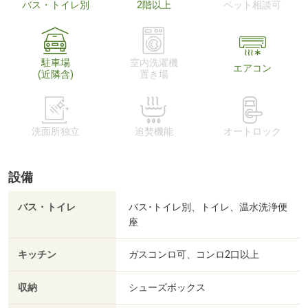
バス・トイレ別
2階以上
ペット相談可
駐車場
室内洗濯機
エアコン
(近隣含)
置き場
洗面所独立
追焚機能
オートロック
設備
バス・トイレ
バス･トイレ別、トイレ、温水洗浄便
座
キッチン
ガスコンロ可、コンロ2口以上
収納
シューズボックス