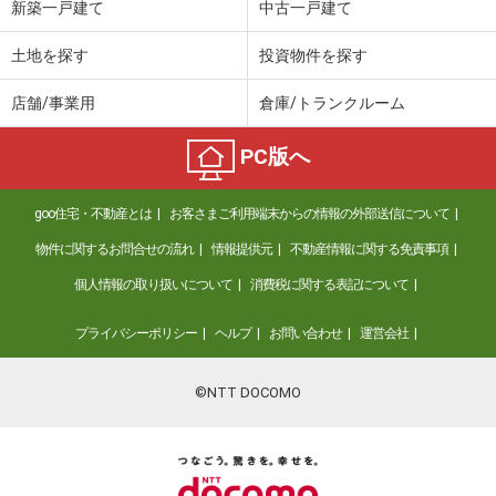
新築一戸建て
中古一戸建て
土地を探す
投資物件を探す
店舗/事業用
倉庫/トランクルーム
PC版へ
goo住宅・不動産とは
お客さまご利用端末からの情報の外部送信について
物件に関するお問合せの流れ
情報提供元
不動産情報に関する免責事項
個人情報の取り扱いについて
消費税に関する表記について
プライバシーポリシー
ヘルプ
お問い合わせ
運営会社
©NTT DOCOMO