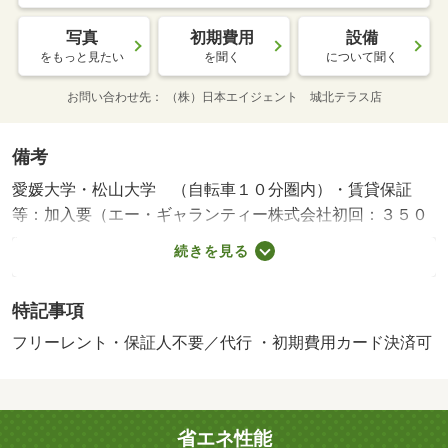
写真
初期費用
設備
をもっと見たい
を聞く
について聞く
お問い合わせ先
（株）日本エイジェント 城北テラス店
備考
愛媛大学・松山大学 （自転車１０分圏内）・賃貸保証
等：加入要（エー・ギャランティー株式会社初回：３５０
００円。継続：月額賃料等の２％）・維持費等：水道料金
続きを見る
２，５００円／月・フリーレントあり：１ヶ月・アクセス
にも便利な山越エリアで、使いやすい間取りにキッチンは
特記事項
広々としていて、スーパーも徒歩圏内。防犯面では、テレ
ビモニターフォンを完備ていて、インターネット無料。環
フリーレント・保証人不要／代行 ・初期費用カード決済可
境も設備も充実しております。・駐輪場：有・仲介手数
料：不要
省エネ性能