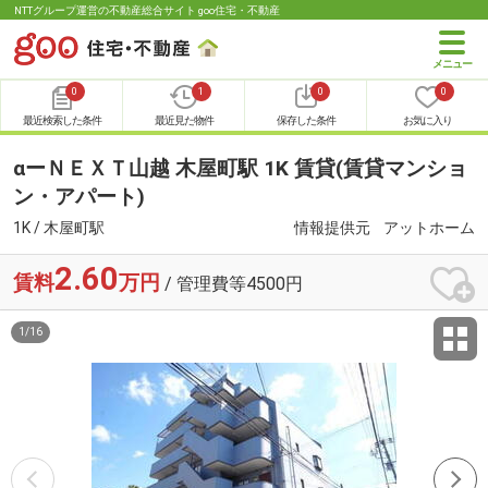
NTTグループ運営の不動産総合サイト goo住宅・不動産
0
1
0
0
最近検索した条件
最近見た物件
保存した条件
お気に入り
αーＮＥＸＴ山越 木屋町駅 1K 賃貸(賃貸マンショ
ン・アパート)
1K / 木屋町駅
情報提供元
アットホーム
2.60
賃料
万円
/ 管理費等4500円
1
/
16