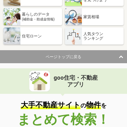
暮らしのデータ
家賃相場
(補助金・助成金情報)
人気タウン
住宅ローン
ランキング
ページトップに戻る
goo住宅・不動産
アプリ
大手不動産サイト
物件
の
を
まとめて検索！