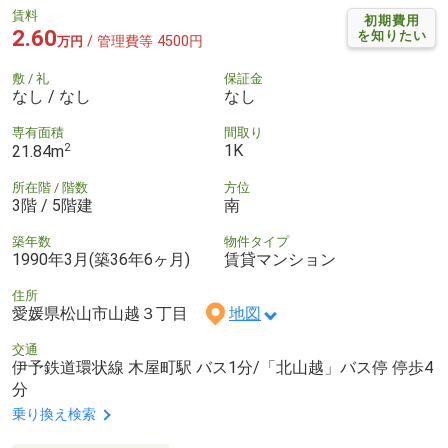
賃料
初期費用
2.60
を知りたい
/ 管理費等 4500円
万円
敷 / 礼
保証金
なし / なし
なし
専有面積
間取り
2
1K
21.84m
所在階 / 階数
方位
3階 / 5階建
南
築年数
物件タイプ
1990年3月(築36年6ヶ月)
賃貸マンション
住所
愛媛県松山市山越３丁目
地図
交通
伊予鉄道環状線 木屋町駅 バス1分/「北山越」バス停 停歩4
分
乗り換え検索