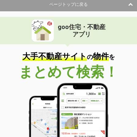
ページトップに戻る
goo住宅・不動産
アプリ
大手不動産サイト
物件
の
を
まとめて検索！