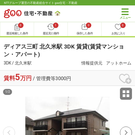
NTTグループ運営の不動産総合サイト goo住宅・不動産
0
1
0
0
最近検索した条件
最近見た物件
保存した条件
お気に入り
ディアス三町 北久米駅 3DK 賃貸(賃貸マンショ
ン・アパート)
3DK / 北久米駅
情報提供元
アットホーム
5
賃料
万円
/ 管理費等3000円
1
/
2