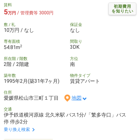
賃料
初期費用
5
を知りたい
/ 管理費等 3000円
万円
敷 / 礼
保証金
10万円 / なし
なし
専有面積
間取り
2
3DK
54.81m
所在階 / 階数
方位
2階 / 2階建
南
築年数
物件タイプ
1995年2月(築31年7ヶ月)
賃貸アパート
住所
愛媛県松山市三町１丁目
地図
交通
伊予鉄道横河原線 北久米駅 バス1分/「繁多寺口」バス
停 停歩2分
乗り換え検索