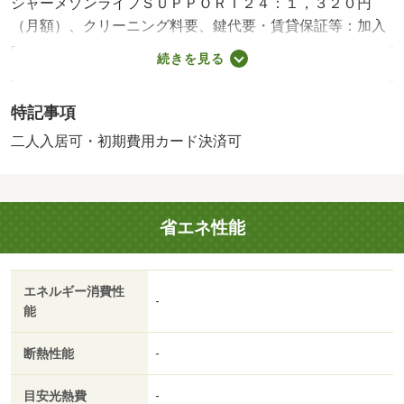
シャーメゾンライフＳＵＰＰＯＲＴ２４：１，３２０円
（月額）、クリーニング料要、鍵代要・賃貸保証等：加入
要（積水ハウス不動産パートナーズ株式会社初回：３３，
続きを見る
０００円、月々：賃料総額２％）・愛媛県松山市近郊の賃
貸不動産、賃貸マンションならお部屋さがし物語。愛媛県
特記事項
下ナンバーワンの情報量で、あなたにあった賃貸不動産、
賃貸マンションがきっと見つかります。・駐輪場：有・仲
二人入居可・初期費用カード決済可
介手数料：１．１ヶ月
省エネ性能
エネルギー消費性
-
能
断熱性能
-
目安光熱費
-