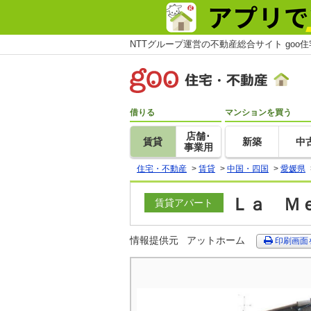
NTTグループ運営の不動産総合サイト goo
借りる
マンションを買う
店舗･
賃貸
新築
中
事業用
住宅・不動産
>
賃貸
>
中国・四国
>
愛媛県
Ｌａ Ｍｅ
賃貸アパート
情報提供元
アットホーム
印刷画面