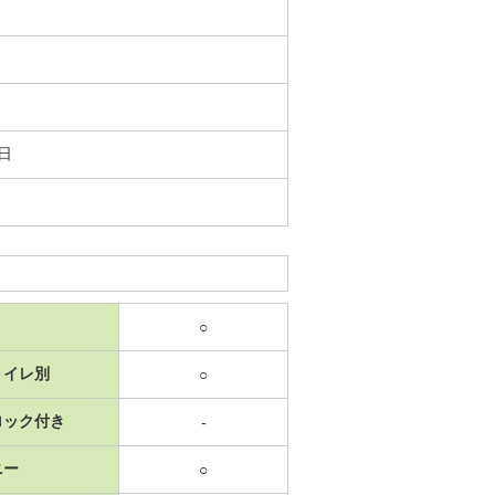
1日
○
トイレ別
○
ロック付き
-
ニー
○