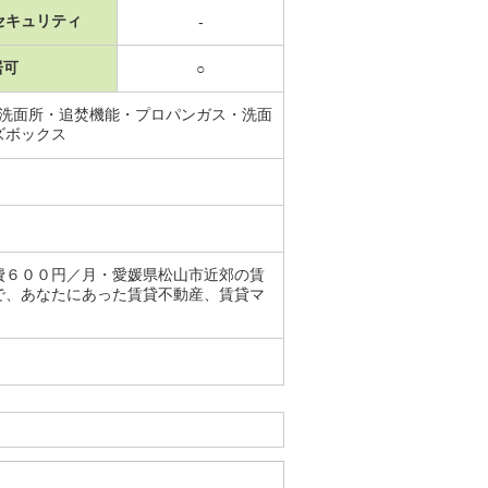
セキュリティ
-
居可
○
・洗面所・追焚機能・プロパンガス・洗面
ズボックス
費６００円／月・愛媛県松山市近郊の賃
で、あなたにあった賃貸不動産、賃貸マ