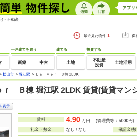
住宅・不動産
1
最近見た物件
保
一戸建てを買う
建てる
投資する
不動産
古
新築
中古
土地
土地活用
投資
>
松山市
>
堀江駅
>
Ｌａ Ｍｅｒ Ｂ棟 2LDK
ｒ Ｂ棟 堀江駅 2LDK 賃貸(賃貸マ
を表示
4.90
賃料
万円 (管理費等：5000円)
礼金・敷金
なし / なし
保証金/