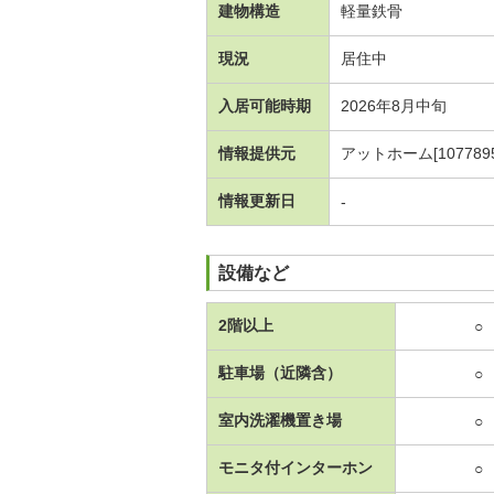
建物構造
軽量鉄骨
現況
居住中
入居可能時期
2026年8月中旬
情報提供元
アットホーム[1077895
情報更新日
-
設備など
2階以上
○
駐車場（近隣含）
○
室内洗濯機置き場
○
モニタ付インターホン
○