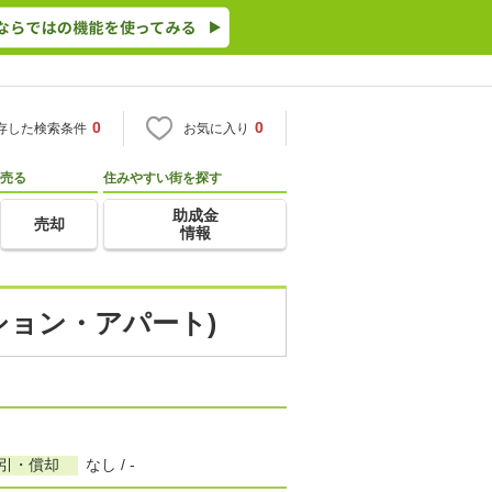
0
0
存した検索条件
お気に入り
売る
住みやすい街を探す
助成金
売却
情報
ンション・アパート)
敷引・償却
なし / -