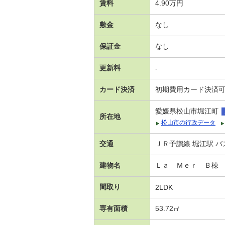
賃料
4.90万円
敷金
なし
保証金
なし
更新料
-
カード決済
初期費用カード決済
愛媛県松山市堀江町
所在地
松山市の行政データ
交通
ＪＲ予讃線 堀江駅 バ
建物名
Ｌａ Ｍｅｒ Ｂ棟
間取り
2LDK
専有面積
53.72㎡