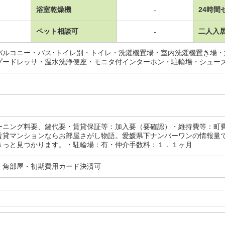
浴室乾燥機
24時間
-
ペット相談可
二人入
-
バルコニー・バス･トイレ別・トイレ・洗濯機置場・室内洗濯機置き場
プードレッサ・温水洗浄便座・モニタ付インターホン・駐輪場・シュー
ーニング料要、鍵代要・賃貸保証等：加入要（要確認）・維持費等：町
賃貸マンションならお部屋さがし物語。愛媛県下ナンバーワンの情報量
きっと見つかります。・駐輪場：有・仲介手数料：１．１ヶ月
・角部屋・初期費用カード決済可