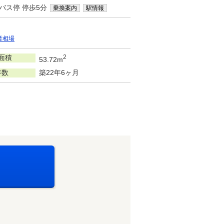
バス停 停歩5分
乗換案内
駅情報
賃相場
面積
2
53.72m
年数
築22年6ヶ月