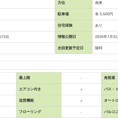
方位
南東
駐車場
有 5,500円
住宅保険
あり
724]
情報公開日
2026年7月3
次回更新予定日
随時
最上階
角部屋
-
エアコン付き
バス・
○
追焚機能
オート
○
フローリング
バルコ
-