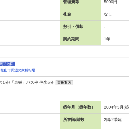
管理費等
5000円
礼金
なし
敷引・償却
-
契約期間
1年
可
周辺地図
松山市周辺の家賃相場
ス1分/「東栄」バス停 停歩5分
乗換案内
築年月（築年数）
2004年3月(
所在階/階数
2階/2階建