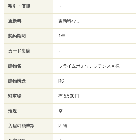
敷引・償却
-
更新料
更新料なし
契約期間
1年
カード決済
-
建物名
ブライムボォウレジデンスＡ棟
建物構造
RC
駐車場
有 5,500円
現況
空
入居可能時期
即時