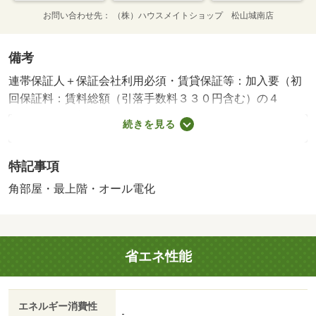
お問い合わせ先
（株）ハウスメイトショップ 松山城南店
備考
連帯保証人＋保証会社利用必須・賃貸保証等：加入要（初
回保証料：賃料総額（引落手数料３３０円含む）の４
０％、毎年更新保証料１０，０００円）・維持費等：町内
続きを見る
会費４，０００円／年・★松山城南店へご来店をお待ちし
ております★お部屋探しはハウスメイトショップ松山城南
特記事項
店へ、お気軽にご相談くださいませ・仲介手数料：１．１
ヶ月/鍵代 22000円
角部屋・最上階・オール電化
省エネ性能
エネルギー消費性
-