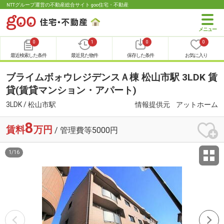
NTTグループ運営の不動産総合サイト goo住宅・不動産
0
1
0
0
最近検索した条件
最近見た物件
保存した条件
お気に入り
ブライムボォウレジデンスＡ棟 松山市駅 3LDK 賃
貸(賃貸マンション・アパート)
3LDK / 松山市駅
情報提供元
アットホーム
8
賃料
万円
/ 管理費等5000円
1
/
16