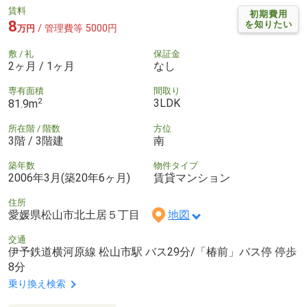
賃料
初期費用
8
を知りたい
/ 管理費等 5000円
万円
敷 / 礼
保証金
2ヶ月 / 1ヶ月
なし
専有面積
間取り
2
3LDK
81.9m
所在階 / 階数
方位
3階 / 3階建
南
築年数
物件タイプ
2006年3月(築20年6ヶ月)
賃貸マンション
住所
愛媛県松山市北土居５丁目
地図
交通
伊予鉄道横河原線 松山市駅 バス29分/「椿前」バス停 停歩
8分
乗り換え検索