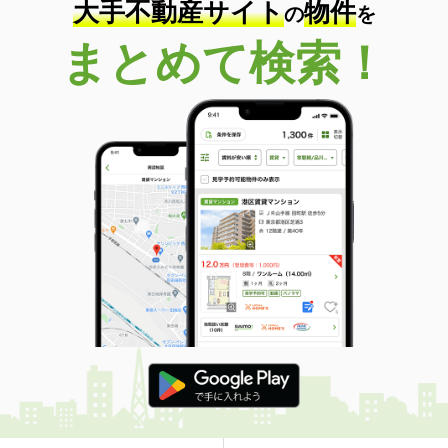
大手不動産サイト
物件
の
を
まとめて検索！