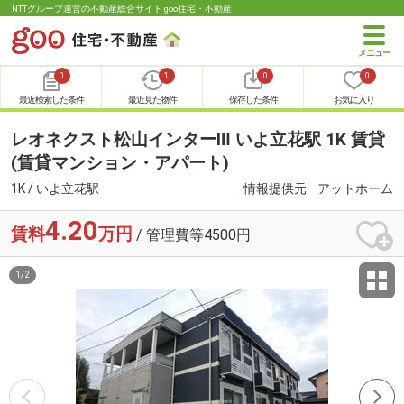
NTTグループ運営の不動産総合サイト goo住宅・不動産
0
1
0
0
最近検索した条件
最近見た物件
保存した条件
お気に入り
レオネクスト松山インターⅢ いよ立花駅 1K 賃貸
(賃貸マンション・アパート)
1K / いよ立花駅
情報提供元
アットホーム
4.20
賃料
万円
/ 管理費等4500円
1
/
2