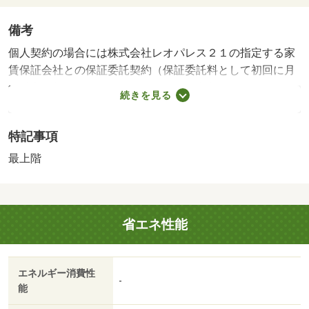
備考
個人契約の場合には株式会社レオパレス２１の指定する家
賃保証会社との保証委託契約（保証委託料として初回に月
額総利用料×１００％～１２０％※と１年毎に１０，０００
続きを見る
円）が必要です。※成人で年収が１５０万円以上の方：１
００％（保証人不要） 成人で年収が１５０万円未満の
特記事項
方：１２０％（保証人不要） 未成年の方：１００％（保
証人必要）・鍵交換代：あり１６，５００円～・維持費
最上階
等：環境維持費（月額）５５０円／月・家具・家電付きの
レオパレス２１物件です。テレビ・冷蔵庫・洗濯機・電子
レンジ・電気コンロ・テーブル・カーテンなどが揃ってい
省エネ性能
るので身軽にご入居が可能で意外と高くついてしまう引越
費用も軽減できます…・バイク置場：有・駐輪場：有
エネルギー消費性
-
能