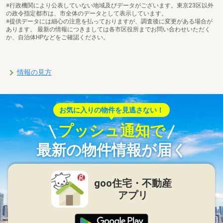
※行政機関により公表していない地域及びデータがございます。東京23区以外
の政令指定都市は、市全体のデータとして表示しています。
※提供データには細心の注意を払っておりますが、調査後に変更がある場合が
あります。 最新の情報につきましては各市区役所までお問い合わせいただく
か、自治体HPなどをご確認ください。
情報の見方
お気に入りの物件を見逃さない！
プッシュ通知で
最新の物件情報が届く
goo住宅・不動産
アプリ