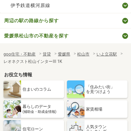
伊予鉄道横河原線
周辺の駅の路線から探す
愛媛県松山市の不動産を探す
goo住宅・不動産
賃貸
愛媛県
松山市
いよ立花駅
レオネクスト松山インターⅢ 1K
お役立ち情報
「住みたい街」
住まいのコラム
を見つけよう
暮らしのデータ
家賃相場
(補助金・助成金情報)
人気タウン
住宅ローン