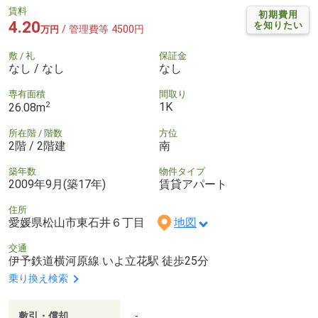
賃料
初期費用
4.20
を知りたい
/ 管理費等 4500円
万円
敷 / 礼
保証金
なし / なし
なし
専有面積
間取り
2
1K
26.08m
所在階 / 階数
方位
2階 / 2階建
南
築年数
物件タイプ
2009年9月(築17年)
賃貸アパート
住所
愛媛県松山市東石井６丁目
地図
交通
伊予鉄道横河原線 いよ立花駅 徒歩25分
乗り換え検索
敷引・償却
-