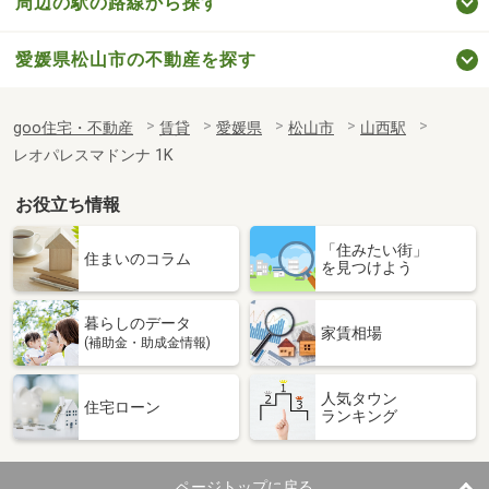
周辺の駅の路線から探す
愛媛県松山市の不動産を探す
goo住宅・不動産
賃貸
愛媛県
松山市
山西駅
レオパレスマドンナ 1K
お役立ち情報
「住みたい街」
住まいのコラム
を見つけよう
暮らしのデータ
家賃相場
(補助金・助成金情報)
人気タウン
住宅ローン
ランキング
ページトップに戻る