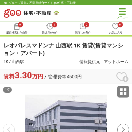
NTTグループ運営の不動産総合サイト goo住宅・不動産
0
1
0
0
最近検索した条件
最近見た物件
保存した条件
お気に入り
レオパレスマドンナ 山西駅 1K 賃貸(賃貸マンシ
ョン・アパート)
1K / 山西駅
情報提供元
アットホーム
3.30
賃料
万円
/ 管理費等4500円
1
/
7