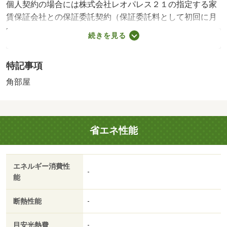
個人契約の場合には株式会社レオパレス２１の指定する家
賃保証会社との保証委託契約（保証委託料として初回に月
額総利用料×１００％～１２０％※と１年毎に１０，０００
続きを見る
円）が必要です。※成人で年収が１５０万円以上の方：１
００％（保証人不要） 成人で年収が１５０万円未満の
特記事項
方：１２０％（保証人不要） 未成年の方：１００％（保
証人必要）・鍵交換代：あり１６，５００円～・維持費
角部屋
等：環境維持費（月額）５５０円／月・家具・家電付きの
レオパレス２１物件です。テレビ・冷蔵庫・洗濯機・電子
レンジ・電気コンロ・テーブル・カーテンなどが揃ってい
省エネ性能
るので身軽にご入居が可能で意外と高くついてしまう引越
費用も軽減できます…・バイク置場：有・駐輪場：有
エネルギー消費性
-
能
断熱性能
-
目安光熱費
-