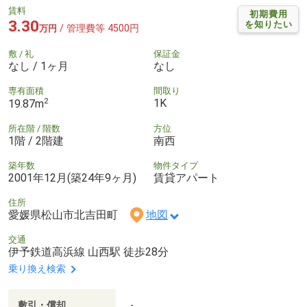
賃料
初期費用
3.30
を知りたい
/ 管理費等 4500円
万円
敷 / 礼
保証金
なし / 1ヶ月
なし
専有面積
間取り
2
1K
19.87m
所在階 / 階数
方位
1階 / 2階建
南西
築年数
物件タイプ
2001年12月(築24年9ヶ月)
賃貸アパート
住所
愛媛県松山市北吉田町
地図
交通
伊予鉄道高浜線 山西駅 徒歩28分
乗り換え検索
敷引・償却
-