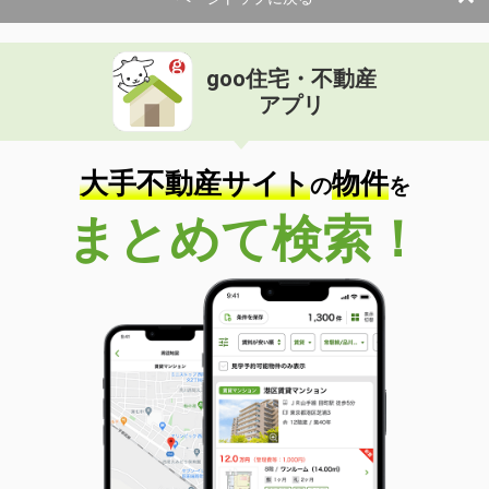
goo住宅・不動産
アプリ
大手不動産サイト
物件
の
を
まとめて検索！