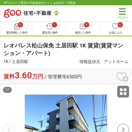
NTTグループ運営の不動産総合サイト goo住宅・不動産
0
1
0
0
最近検索した条件
最近見た物件
保存した条件
お気に入り
レオパレス松山保免 土居田駅 1K 賃貸(賃貸マン
ション・アパート)
1K / 土居田駅
情報提供元
アットホーム
3.60
賃料
万円
/ 管理費等6500円
1
/
7