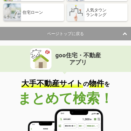
人気タウン
住宅ローン
ランキング
ページトップに戻る
goo住宅・不動産
アプリ
大手不動産サイト
物件
の
を
まとめて検索！