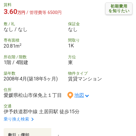
賃料
初期費用
3.60
を知りたい
/ 管理費等 6500円
万円
敷 / 礼
保証金
なし / なし
なし
専有面積
間取り
2
1K
20.81m
所在階 / 階数
方位
1階 / 4階建
東
築年数
物件タイプ
2008年4月(築18年5ヶ月)
賃貸マンション
住所
愛媛県松山市保免上１丁目
地図
交通
伊予鉄道郡中線 土居田駅 徒歩15分
乗り換え検索
敷引・償却
-