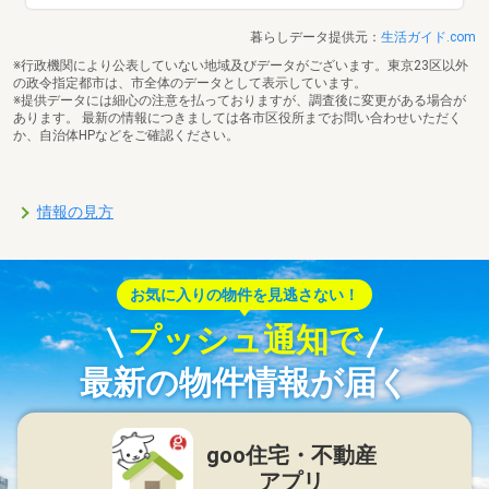
暮らしデータ提供元：
生活ガイド.com
※行政機関により公表していない地域及びデータがございます。東京23区以外
の政令指定都市は、市全体のデータとして表示しています。
※提供データには細心の注意を払っておりますが、調査後に変更がある場合が
あります。 最新の情報につきましては各市区役所までお問い合わせいただく
か、自治体HPなどをご確認ください。
情報の見方
お気に入りの物件を見逃さない！
プッシュ通知で
最新の物件情報が届く
goo住宅・不動産
アプリ