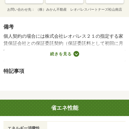
お問い合わせ先
（株）みかん不動産 レオパレスパートナーズ松山南店
備考
個人契約の場合には株式会社レオパレス２１の指定する家
賃保証会社との保証委託契約（保証委託料として初回に月
額総利用料×１００％～１２０％※と１年毎に１０，０００
続きを見る
円）が必要です。※成人で年収が１５０万円以上の方：１
００％（保証人不要） 成人で年収が１５０万円未満の
特記事項
方：１２０％（保証人不要） 未成年の方：１００％（保
証人必要）・鍵交換代：あり１６，５００円～・維持費
等：環境維持費（月額）５５０円／月・家具・家電付きの
レオパレス２１物件です。テレビ・冷蔵庫・洗濯機・電子
レンジ・電気コンロ・テーブル・カーテンなどが揃ってい
省エネ性能
るので身軽にご入居が可能で意外と高くついてしまう引越
費用も軽減できます…・バイク置場：有・駐輪場：有
エネルギー消費性