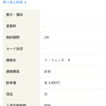
乗り換え検索
敷引・償却
-
更新料
-
契約期間
2年
カード決済
-
建物名
ラ・フォンダ Ｂ
建物構造
鉄骨
駐車場
有 4,400円
現況
空
入居可能時期
即時