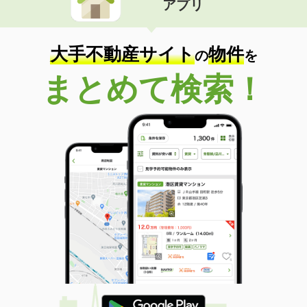
アプリ
大手不動産サイト
物件
の
を
まとめて検索！