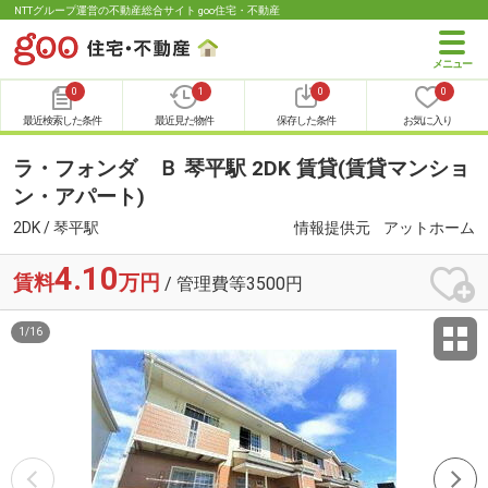
NTTグループ運営の不動産総合サイト goo住宅・不動産
0
1
0
0
最近検索した条件
最近見た物件
保存した条件
お気に入り
ラ・フォンダ Ｂ 琴平駅 2DK 賃貸(賃貸マンショ
ン・アパート)
2DK / 琴平駅
情報提供元
アットホーム
4.10
賃料
万円
/ 管理費等3500円
1
/
16