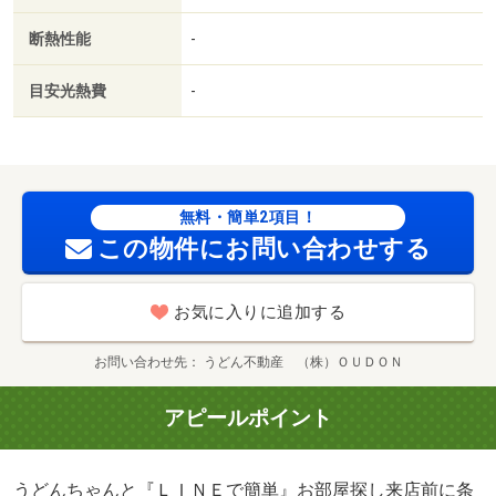
２．５万／２．５％）・管理形態／管理員の勤務形態：不
断熱性能
-
在・うどんちゃんと『ＬＩＮＥで簡単』お部屋探し まず
はＬＩＮＥで条件を入力するだけ。 お部屋探しを、もっ
目安光熱費
-
と気軽に、もっとスムーズに。/クリーニング費用 60000
円/鍵セット費 3300円
無料・簡単2項目！
この物件にお問い合わせする
お気に入りに追加する
お問い合わせ先
うどん不動産 （株）ＯＵＤＯＮ
アピールポイント
うどんちゃんと『ＬＩＮＥで簡単』お部屋探し来店前に条