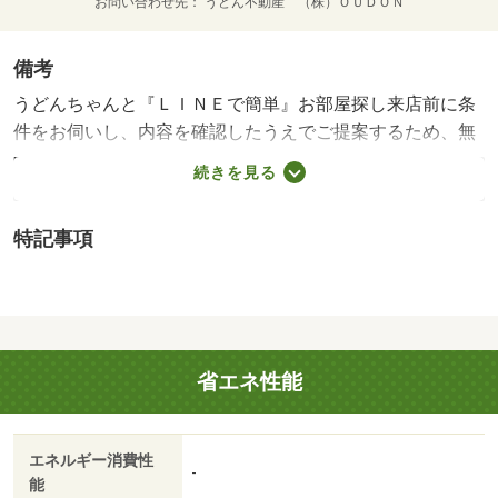
お問い合わせ先
うどん不動産 （株）ＯＵＤＯＮ
備考
うどんちゃんと『ＬＩＮＥで簡単』お部屋探し来店前に条
件をお伺いし、内容を確認したうえでご提案するため、無
駄な内覧やしつこい営業はありません。「何から始めれば
続きを見る
いいかわからない」「忙しくて来店の時間が取れない」そ
んな方もご安心ください。まずはＬＩＮＥで条件を入力す
特記事項
るだけ。お部屋探しを、もっと気軽に、もっとスムーズ
に。うどんちゃんと『ＬＩＮＥで簡単』お部屋探し来店前
に条件をお伺いし、内容を確認したうえでご提案するた
め、無駄な内覧やしつこい営業はありません。「何から始
めればいいかわからない」「忙しくて来店の時間が取れな
省エネ性能
い」そんな方もご安心ください。まずはＬＩＮＥで条件を
入力するだけ。お部屋探しを、もっと気軽に、もっとスム
ーズに。・賃貸保証等：加入要（ハウスリーブ ハウスリ
エネルギー消費性
ーブ株式会社 契約時保証委託料：２．２万／月額保証委
-
能
託料：賃料総額の２．２％又は５．５％ ※ペット可は