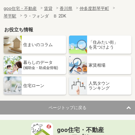
goo住宅・不動産
賃貸
香川県
仲多度郡琴平町
琴平駅
ラ・フォンダ Ｂ 2DK
お役立ち情報
「住みたい街」
住まいのコラム
を見つけよう
暮らしのデータ
家賃相場
(補助金・助成金情報)
人気タウン
住宅ローン
ランキング
ページトップに戻る
goo住宅・不動産