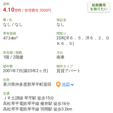
賃料
初期費用
4.10
を知りたい
/ 管理費等 3500円
万円
敷 / 礼
保証金
なし / なし
なし
専有面積
間取り
2
2DK(洋６．５、洋６．２、Ｄ
47.34m
Ｋ６．５)
所在階 / 階数
方位
1階 / 2階建
南東
築年数
物件タイプ
2001年7月(築25年2ヶ月)
賃貸アパート
住所
香川県仲多度郡琴平町苗田
地図
交通
ＪＲ土讃線 琴平駅 徒歩15分
高松琴平電鉄琴平線 榎井駅 徒歩16分
高松琴平電鉄琴平線 羽間駅 徒歩3.2km