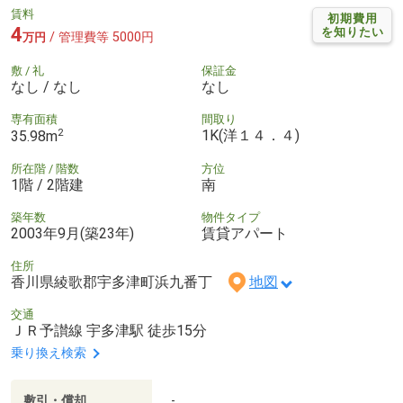
賃料
初期費用
4
を知りたい
/ 管理費等 5000円
万円
敷 / 礼
保証金
なし / なし
なし
専有面積
間取り
2
1K(洋１４．４)
35.98m
所在階 / 階数
方位
1階 / 2階建
南
築年数
物件タイプ
2003年9月(築23年)
賃貸アパート
住所
香川県綾歌郡宇多津町浜九番丁
地図
交通
ＪＲ予讃線 宇多津駅 徒歩15分
乗り換え検索
敷引・償却
-