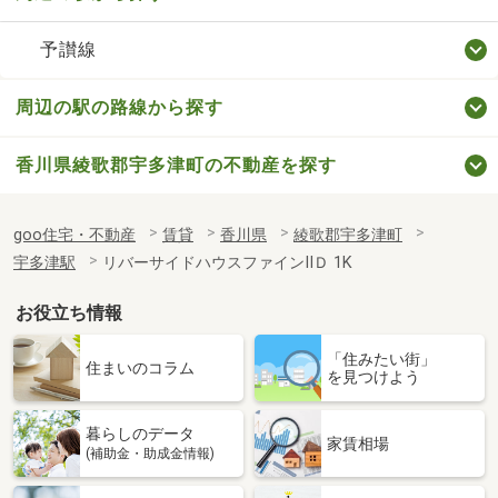
予讃線
周辺の駅の路線から探す
香川県綾歌郡宇多津町の不動産を探す
goo住宅・不動産
賃貸
香川県
綾歌郡宇多津町
宇多津駅
リバーサイドハウスファインⅡＤ 1K
お役立ち情報
「住みたい街」
住まいのコラム
を見つけよう
暮らしのデータ
家賃相場
(補助金・助成金情報)