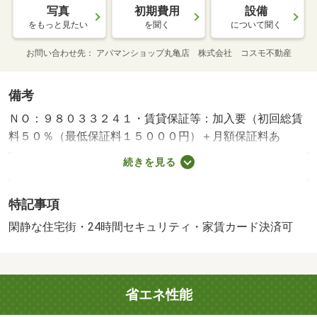
写真
初期費用
設備
をもっと見たい
を聞く
について聞く
お問い合わせ先
アパマンショップ丸亀店 株式会社 コスモ不動産
備考
ＮＯ：９８０３３２４１・賃貸保証等：加入要（初回総賃
料５０％（最低保証料１５０００円）＋月額保証料あ
り）・ウォークインクローゼットがあるので収納がたくさ
続きを見る
ん出来ますね☆彡ザグザグ宇多津店まで徒歩１５分♪はま
きた珈琲まで徒歩５分♪お問合せお待ちしております（＾
特記事項
＾）／・バイク置場：有・駐輪場：有/鍵交換費（課税対
象） 22000円/クリーニング費（課税対象） 33000円/エア
閑静な住宅街・24時間セキュリティ・家賃カード決済可
コン洗浄費用（課税対象） 14300円
省エネ性能