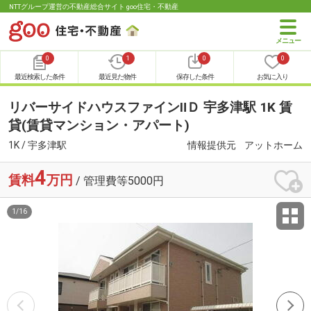
NTTグループ運営の不動産総合サイト goo住宅・不動産
0
1
0
0
最近検索した条件
最近見た物件
保存した条件
お気に入り
リバーサイドハウスファインⅡＤ 宇多津駅 1K 賃
貸(賃貸マンション・アパート)
1K / 宇多津駅
情報提供元
アットホーム
4
賃料
万円
/ 管理費等5000円
1
/
16