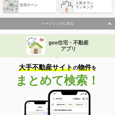
人気タウン
住宅ローン
ランキング
ページトップに戻る
goo住宅・不動産
アプリ
大手不動産サイト
物件
の
を
まとめて検索！